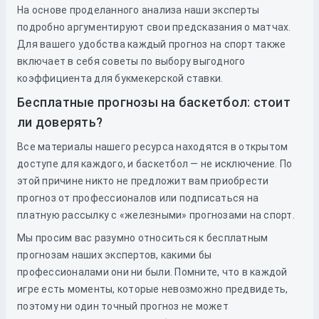
На основе проделанного анализа наши эксперты
подробно аргументируют свои предсказания о матчах.
Для вашего удобства каждый прогноз на спорт также
включает в себя советы по выбору выгодного
коэффициента для букмекерской ставки.
Бесплатные прогнозы на баскетбол: стоит
ли доверять?
Все материалы нашего ресурса находятся в открытом
доступе для каждого, и баскетбол — не исключение. По
этой причине никто не предложит вам приобрести
прогноз от профессионалов или подписаться на
платную рассылку с «железными» прогнозами на спорт.
Мы просим вас разумно относиться к бесплатным
прогнозам наших экспертов, какими бы
профессионалами они ни были. Помните, что в каждой
игре есть моменты, которые невозможно предвидеть,
поэтому ни один точный прогноз не может