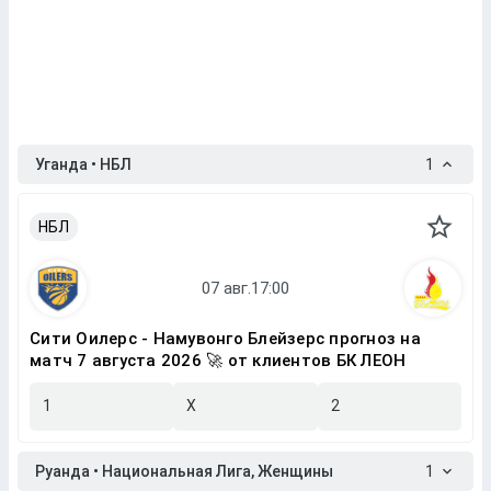
Уганда • НБЛ
1
НБЛ
Сити Оилерс - Намувонго Блейзерс прогноз на
матч 7 августа 2026 🚀 от клиентов БК ЛЕОН
1
X
2
Руанда • Национальная Лига, Женщины
1