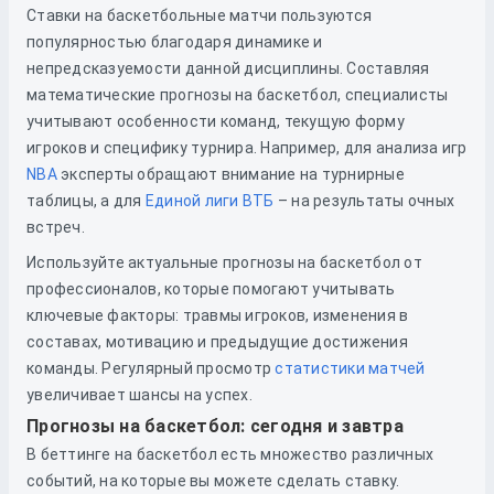
Ставки на баскетбольные матчи пользуются
популярностью благодаря динамике и
непредсказуемости данной дисциплины. Составляя
математические прогнозы на баскетбол, специалисты
учитывают особенности команд, текущую форму
игроков и специфику турнира. Например, для анализа игр
NBA
эксперты обращают внимание на турнирные
таблицы, а для
Единой лиги ВТБ
– на результаты очных
встреч.
Используйте актуальные прогнозы на баскетбол от
профессионалов, которые помогают учитывать
ключевые факторы: травмы игроков, изменения в
составах, мотивацию и предыдущие достижения
команды. Регулярный просмотр
статистики матчей
увеличивает шансы на успех.
Прогнозы на баскетбол: сегодня и завтра
В беттинге на баскетбол есть множество различных
событий, на которые вы можете сделать ставку.