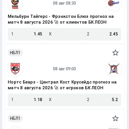
Мельбурн Тайгерс - Фрэнкстон Блюз прогноз на
матч 8 августа 2026 🚀 от клиентов БК ЛЕОН
1
1.45
X
2
2.45
НБЛ1
Нортс Беарз - Централ Кост Крусейдс прогноз на
матч 8 августа 2026 🚀 от игроков БК ЛЕОН
1
1.18
X
2
5.2
НБЛ1