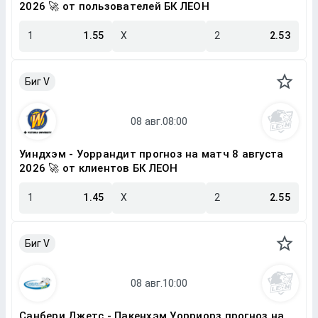
2026 🚀 от пользователей БК ЛЕОН
1
1.55
X
2
2.53
Биг V
Уиндхэм - Уоррандит прогноз на матч 8 августа
2026 🚀 от клиентов БК ЛЕОН
1
1.45
X
2
2.55
Биг V
Санбери Джетс - Пакенхэм Уорриорз прогноз на