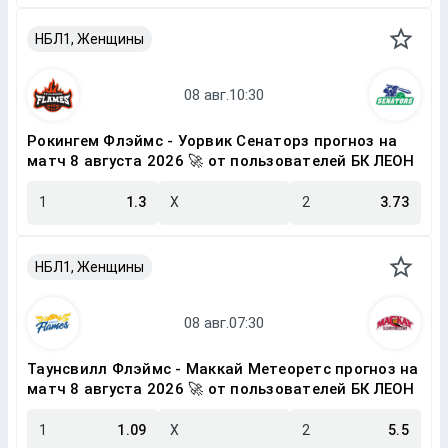
НБЛ1, Женщины
Рокингем Флэймс - Уорвик Сенаторз прогноз на
матч 8 августа 2026 🚀 от пользователей БК ЛЕОН
1
1.3
X
2
3.73
НБЛ1, Женщины
Таунсвилл Флэймс - Маккай Метеоретс прогноз на
матч 8 августа 2026 🚀 от пользователей БК ЛЕОН
1
1.09
X
2
5.5