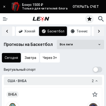
Бонус 1500 ₽
ОТКРЫТЬ СЧЕТ
Только для читателей блога
Футбол
Хоккей
Баскетбол
Теннис
CS
Прогнозы на Баскетбол
Все лиги
Сегодня
Завтра
Через 3+
Виртуальный спорт
США • ВНБА
2
ВНБА