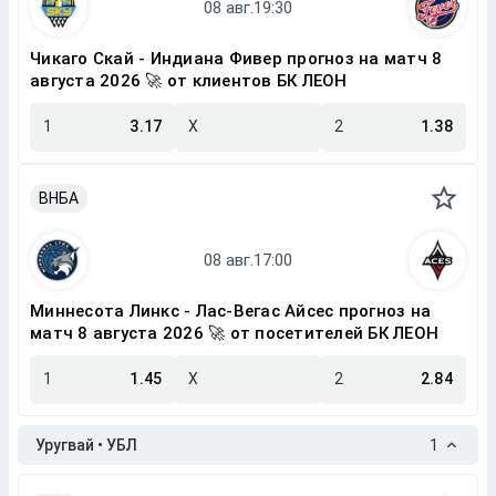
Чикаго Скай - Индиана Фивер прогноз на матч 8
августа 2026 🚀 от клиентов БК ЛЕОН
1
3.17
X
2
1.38
ВНБА
Миннесота Линкс - Лас-Вегас Айсес прогноз на
матч 8 августа 2026 🚀 от посетителей БК ЛЕОН
1
1.45
X
2
2.84
Уругвай • УБЛ
1