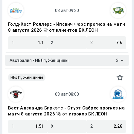
Голд-Кост Роллерс - Ипсвич Форс прогноз на матч
8 августа 2026 🚀 от клиентов БК ЛЕОН
1
1.1
X
2
7.6
Австралия • НБЛ1, Женщины
3
НБЛ1, Женщины
Вест Аделаида Биркэтс - Стурт Сабрес прогноз на
матч 8 августа 2026 🚀 от игроков БК ЛЕОН
1
1.51
X
2
2.28