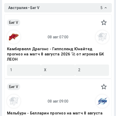
Австралия • Биг V
5
Биг V
Камбервелл Драгонс - Гиппсленд Юнайтед
прогноз на матч 8 августа 2026 🚀 от игроков БК
ЛЕОН
1
X
2
Биг V
Мельбурн - Белларин прогноз на матч 8 августа