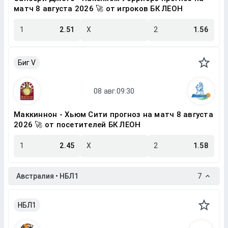
матч 8 августа 2026 🚀 от игроков БК ЛЕОН
1
2.51
X
2
1.56
Биг V
Маккиннон - Хьюм Сити прогноз на матч 8 августа
2026 🚀 от посетителей БК ЛЕОН
1
2.45
X
2
1.58
Австралия • НБЛ1
7
НБЛ1