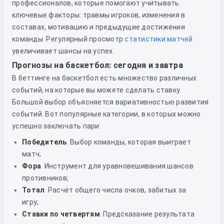
профессионалов, которые помогают учитывать
ключевые факторы: травмы игроков, изменения в
составах, мотивацию и предыдущие достижения
команды. Регулярный просмотр
статистики матчей
увеличивает шансы на успех.
Прогнозы на баскетбол: сегодня и завтра
В беттинге на баскетбол есть множество различных
событий, на которые вы можете сделать ставку.
Большой выбор объясняется вариативностью развития
событий. Вот популярные категории, в которых можно
успешно заключать пари:
Победитель
. Выбор команды, которая выиграет
матч;
Фора
. Инструмент для уравновешивания шансов
противников;
Тотал
. Расчёт общего числа очков, забитых за
игру;
Ставки по четвертям
. Предсказание результата