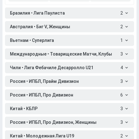
Бразилия • Лига Паулиста
2
Австралия • Биг V, Женщины
2
Вьетнам • Суперлига
1
Международные • Товарищеские Матчи, Клубы
3
Чили • Лига Фебачиле Десарролло U21
4
Россия • ИПБЛ, Прайм Дивизион
3
Россия • ИПБЛ, Про Дивизион
6
Китай • КБЛР
3
Россия • ИПБЛ, Про Дивизион, Женщины
3
Китай • Молодежная Лига U19
2