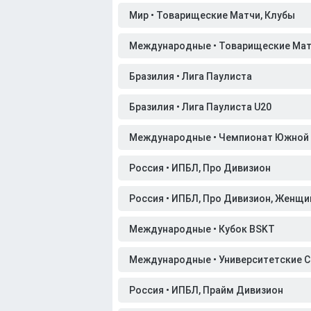
Мир • Товарищеские Матчи, Клубы
Международные • Товарищеские Мат
Бразилия • Лига Паулиста
Бразилия • Лига Паулиста U20
Международные • Чемпионат Южной
Россия • ИПБЛ, Про Дивизион
Россия • ИПБЛ, Про Дивизион, Женщ
Международные • Кубок BSKT
Международные • Университетские С
Россия • ИПБЛ, Прайм Дивизион