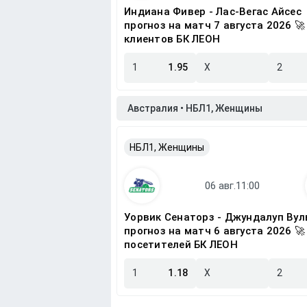
Индиана Фивер - Лас-Вегас Айсес
прогноз на матч 7 августа 2026 🚀
клиентов БК ЛЕОН
1
1.95
X
2
Австралия • НБЛ1, Женщины
НБЛ1, Женщины
Уорвик Сенаторз - Джундалуп Вул
прогноз на матч 6 августа 2026 🚀
посетителей БК ЛЕОН
1
1.18
X
2