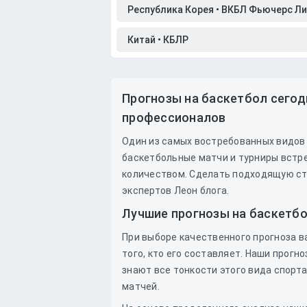
Республика Корея • ВКБЛ Фьючерс Л
Китай • КБЛР
Прогнозы на баскетбол сегодн
профессионалов
Один из самых востребованных видов 
баскетбольные матчи и турниры встр
количеством. Сделать подходящую ст
экспертов Леон блога.
Лучшие прогнозы на баскетбо
При выборе качественного прогноза в
того, кто его составляет. Наши прог
знают все тонкости этого вида спорт
матчей.