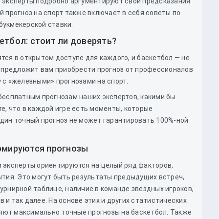
и эксперты подробно аргументируют свои предсказания
й прогноз на спорт также включает в себя советы по
букмекерской ставки.
етбол: стоит ли доверять?
тся в открытом доступе для каждого, и баскетбол — не
е предложит вам приобрести прогноз от профессионалов
 с «железными» прогнозами на спорт.
бесплатным прогнозам наших экспертов, какими бы
е, что в каждой игре есть моменты, которые
дин точный прогноз не может гарантировать 100%-ной
ормируются прогнозы
 эксперты ориентируются на целый ряд факторов,
ытия. Это могут быть результаты предыдущих встреч,
урнирной таблице, наличие в команде звездных игроков,
и так далее. На основе этих и других статистических
ют максимально точные прогнозы на баскетбол. Также