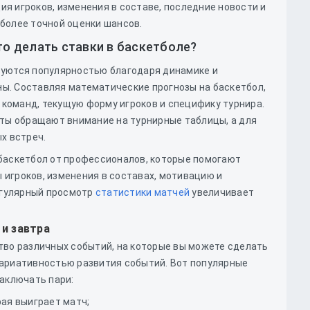
я игроков, изменения в составе, последние новости и
более точной оценки шансов.
то делать ставки в баскетболе?
зуются популярностью благодаря динамике и
ы. Составляя математические прогнозы на баскетбол,
команд, текущую форму игроков и специфику турнира.
ты обращают внимание на турнирные таблицы, а для
х встреч.
 баскетбол от профессионалов, которые помогают
игроков, изменения в составах, мотивацию и
гулярный просмотр
статистики матчей
увеличивает
 и завтра
тво различных событий, на которые вы можете сделать
вариативностью развития событий. Вот популярные
заключать пари:
рая выиграет матч;