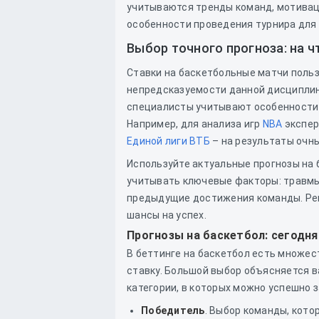
учитываются тренды команд, мотиваци
особенности проведения турнира для 
Выбор точного прогноза: на ч
Ставки на баскетбольные матчи поль
непредсказуемости данной дисциплин
специалисты учитывают особенности 
Например, для анализа игр
NBA
экспер
Единой лиги ВТБ
– на результаты очны
Используйте актуальные прогнозы на
учитывать ключевые факторы: травмы 
предыдущие достижения команды. Ре
шансы на успех.
Прогнозы на баскетбол: сегодня
В беттинге на баскетбол есть множес
ставку. Большой выбор объясняется 
категории, в которых можно успешно 
Победитель
. Выбор команды, кото