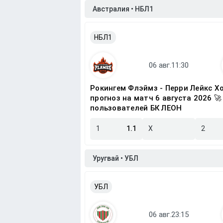
Австралия • НБЛ1
НБЛ1
Рокингем Флэймз - Перри Лейкс Х
прогноз на матч 6 августа 2026 🚀
пользователей БК ЛЕОН
1
1.1
X
2
Уругвай • УБЛ
УБЛ