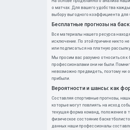
На основе проделанного анализа наш
о матчах. Для вашего удобства кажды
выбору выгодного коэффициента для 
Бесплатные прогнозы на баск
Все материалы нашего ресурса находя
исключение. По этой причине никто н
или подписаться на платную рассылку
Мы просим вас разумно относиться к 
профессионалами они ни были. Помнит
невозможно предвидеть, поэтому ни о
прибыли.
Вероятности и шансы: как ф
Составляя спортивные прогнозы, наши
которые могут повлиять на исход соб
текущая форма команд, положение в т
физическое состояние баскетболистов 
данных наши профессионалы составля