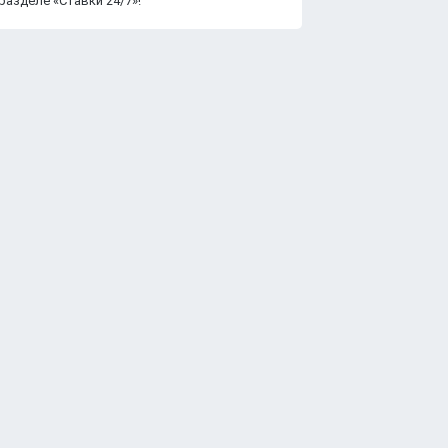
разделе «Ставки 24/7»!