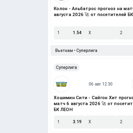
Колон - Альбатрос прогноз на мат
августа 2026 🚀 от посетителей Б
1
1.54
X
2
Вьетнам • Суперлига
Суперлига
Хошимин Сити - Сайгон Хит прогн
матч 6 августа 2026 🚀 от посети
БК ЛЕОН
1
3.19
X
2