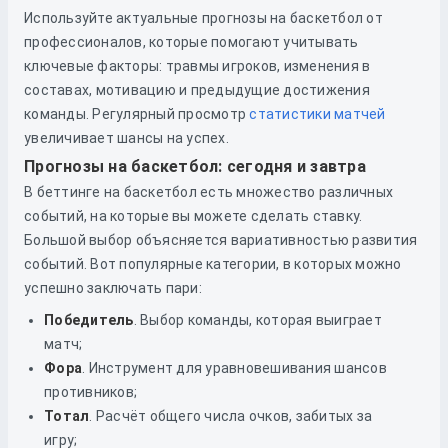
Используйте актуальные прогнозы на баскетбол от
профессионалов, которые помогают учитывать
ключевые факторы: травмы игроков, изменения в
составах, мотивацию и предыдущие достижения
команды. Регулярный просмотр
статистики матчей
увеличивает шансы на успех.
Прогнозы на баскетбол: сегодня и завтра
В беттинге на баскетбол есть множество различных
событий, на которые вы можете сделать ставку.
Большой выбор объясняется вариативностью развития
событий. Вот популярные категории, в которых можно
успешно заключать пари:
Победитель
. Выбор команды, которая выиграет
матч;
Фора
. Инструмент для уравновешивания шансов
противников;
Тотал
. Расчёт общего числа очков, забитых за
игру;