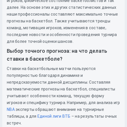
игроков, физическое состояние баскетболистов и так
далее. На основе этих и других статистических данных
наши профессионалы составляют максимально точные
прогнозы на баскетбол. Также учитываются тренды
команд, мотивация игроков, изменения в составе,
последние новости и особенности проведения турнира
для более точной оценки шансов.
Выбор точного прогноза: на что делать
ставки в баскетболе?
Ставки на баскетбольные матчи пользуются
популярностью благодаря динамике и
непредсказуемости данной дисциплины. Составляя
математические прогнозы на баскетбол, специалисты
учитывают особенности команд, текущую форму
игроков и специфику турнира. Например, для анализа игр
NBA
эксперты обращают внимание на турнирные
таблицы, а для
Единой лиги ВТБ
– на результаты очных
встреч.