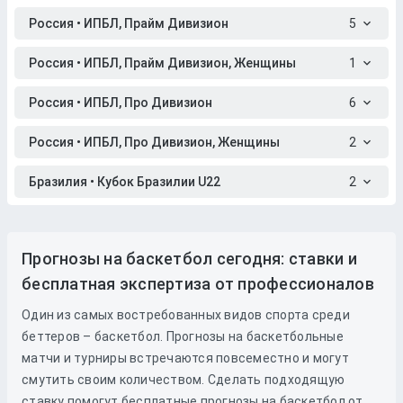
Россия • ИПБЛ, Прайм Дивизион
5
Россия • ИПБЛ, Прайм Дивизион, Женщины
1
Россия • ИПБЛ, Про Дивизион
6
Россия • ИПБЛ, Про Дивизион, Женщины
2
Бразилия • Кубок Бразилии U22
2
Прогнозы на баскетбол сегодня: ставки и
бесплатная экспертиза от профессионалов
Один из самых востребованных видов спорта среди
беттеров – баскетбол. Прогнозы на баскетбольные
матчи и турниры встречаются повсеместно и могут
смутить своим количеством. Сделать подходящую
ставку помогут бесплатные прогнозы на баскетбол от