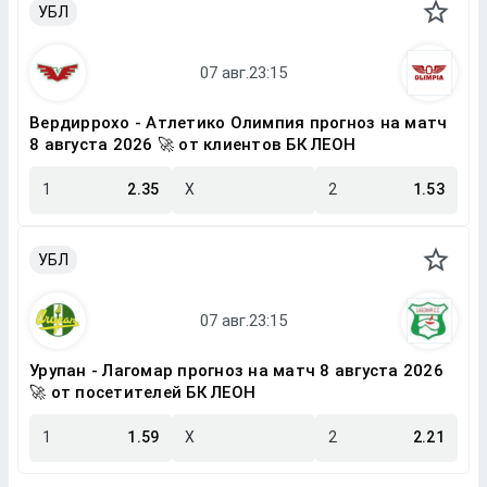
УБЛ
Вердиррохо - Атлетико Олимпия прогноз на матч
8 августа 2026 🚀 от клиентов БК ЛЕОН
1
2.35
X
2
1.53
УБЛ
Урупан - Лагомар прогноз на матч 8 августа 2026
🚀 от посетителей БК ЛЕОН
1
1.59
X
2
2.21