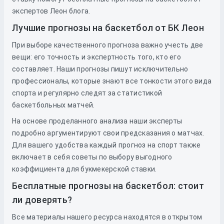
экспертов Леон блога.
Лучшие прогнозы на баскетбол от БК Леон
При выборе качественного прогноза важно учесть две
вещи: его точность и экспертность того, кто его
составляет. Наши прогнозы пишут исключительно
профессионалы, которые знают все тонкости этого вида
спорта и регулярно следят за статистикой
баскетбольных матчей.
На основе проделанного анализа наши эксперты
подробно аргументируют свои предсказания о матчах.
Для вашего удобства каждый прогноз на спорт также
включает в себя советы по выбору выгодного
коэффициента для букмекерской ставки.
Бесплатные прогнозы на баскетбол: стоит
ли доверять?
Все материалы нашего ресурса находятся в открытом