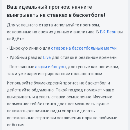
Ваш идеальный прогноз: начните
выигрывать на ставках в баскетболе!
Для успешного старта используйте прогнозы,
основанные на свежих данных и аналитике. В
БК Леон
вы
найдёте:
- Широкую линию для
ставок на баскетбольные матчи
.
- Удобный раздел
Live
для ставок в реальном времени.
- Постоянные
акции и бонусы
, доступные как новичкам,
так и уже зарегистрированным пользователям.
Используйте букмекерский прогноз на баскетбол и
действуйте обдуманно. Такой подход поможет чаще
выигрывать и делать ставки осмысленно. Изучение
возможностей беттинга дает возможность лучше
понимать различные виды спорта и делать
оптимальные стратегии заключения пари на любимые
события.