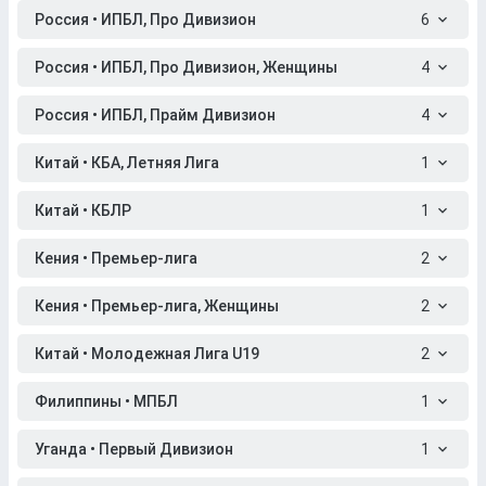
Россия • ИПБЛ, Про Дивизион
6
Россия • ИПБЛ, Про Дивизион, Женщины
4
Россия • ИПБЛ, Прайм Дивизион
4
Китай • КБА, Летняя Лига
1
Китай • КБЛР
1
Кения • Премьер-лига
2
Кения • Премьер-лига, Женщины
2
Китай • Молодежная Лига U19
2
Филиппины • МПБЛ
1
Уганда • Первый Дивизион
1