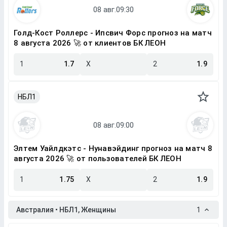
Голд-Кост Роллерс - Ипсвич Форс прогноз на матч
8 августа 2026 🚀 от клиентов БК ЛЕОН
1
1.7
X
2
1.9
НБЛ1
Элтем Уайлдкэтс - Нунавэйдинг прогноз на матч 8
августа 2026 🚀 от пользователей БК ЛЕОН
1
1.75
X
2
1.9
Австралия • НБЛ1, Женщины
1