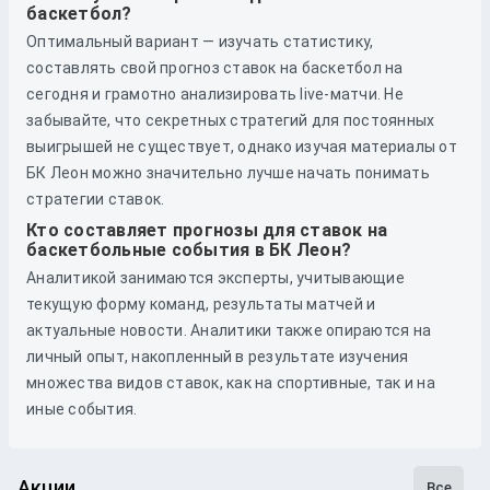
баскетбол?
Оптимальный вариант — изучать статистику,
составлять свой прогноз ставок на баскетбол на
сегодня и грамотно анализировать live-матчи. Не
забывайте, что секретных стратегий для постоянных
выигрышей не существует, однако изучая материалы от
БК Леон можно значительно лучше начать понимать
стратегии ставок.
Кто составляет прогнозы для ставок на
баскетбольные события в БК Леон?
Аналитикой занимаются эксперты, учитывающие
текущую форму команд, результаты матчей и
актуальные новости. Аналитики также опираются на
личный опыт, накопленный в результате изучения
множества видов ставок, как на спортивные, так и на
иные события.
Акции
Все