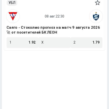
УБЛ
Саяго - Стоколмо прогноз на матч 9 августа 2026
🚀 от посетителей БК ЛЕОН
1
1.92
X
2
1.79