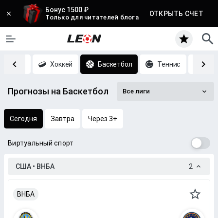
Бонус 1500 ₽
ОТКРЫТЬ СЧЕТ
Только для читателей блога
Футбол
Хоккей
Баскетбол
Теннис
CS
Прогнозы на Баскетбол
Все лиги
Сегодня
Завтра
Через 3+
Виртуальный спорт
США • ВНБА
2
ВНБА