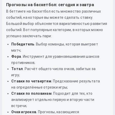
Прогнозы на баскетбол: сегодня и завтра
В беттинге на баскетбол есть множество различных
событий, на которые вы можете сделать ставку.
Большой выбор объясняется вариативностью развития
событий. Вот популярные категории, в которых можно
успешно заключать пари:
Победитель
. Выбор команды, которая выиграет
матч;
Фора
. Инструмент для уравновешивания шансов
противников;
Тотал
. Расчёт общего числа очков, забитых за
игру;
Ставки по четвертям
. Предсказание результата
на определённые отрезки игры;
Ставки по половинам
. Подходит для тех, кто
анализирует отдельно первую и вторую части
встречи;
Очки игроков
. Прогнозы, касающиеся