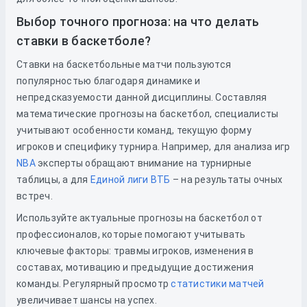
Выбор точного прогноза: на что делать
ставки в баскетболе?
Ставки на баскетбольные матчи пользуются
популярностью благодаря динамике и
непредсказуемости данной дисциплины. Составляя
математические прогнозы на баскетбол, специалисты
учитывают особенности команд, текущую форму
игроков и специфику турнира. Например, для анализа игр
NBA
эксперты обращают внимание на турнирные
таблицы, а для
Единой лиги ВТБ
– на результаты очных
встреч.
Используйте актуальные прогнозы на баскетбол от
профессионалов, которые помогают учитывать
ключевые факторы: травмы игроков, изменения в
составах, мотивацию и предыдущие достижения
команды. Регулярный просмотр
статистики матчей
увеличивает шансы на успех.