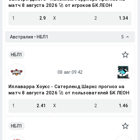
матч 8 августа 2026 🚀 от игроков БК ЛЕОН
1
2.9
X
2
1.34
Австралия • НБЛ1
5
НБЛ1
Иллаварра Хоукс - Сатерленд Шаркс прогноз на
матч 8 августа 2026 🚀 от пользователей БК ЛЕОН
1
2.41
X
2
1.46
НБЛ1