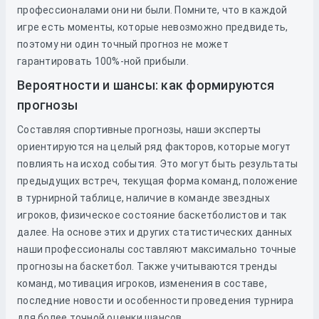
профессионалами они ни были. Помните, что в каждой
игре есть моменты, которые невозможно предвидеть,
поэтому ни один точный прогноз не может
гарантировать 100%-ной прибыли.
Вероятности и шансы: как формируются
прогнозы
Составляя спортивные прогнозы, наши эксперты
ориентируются на целый ряд факторов, которые могут
повлиять на исход события. Это могут быть результаты
предыдущих встреч, текущая форма команд, положение
в турнирной таблице, наличие в команде звездных
игроков, физическое состояние баскетболистов и так
далее. На основе этих и других статистических данных
наши профессионалы составляют максимально точные
прогнозы на баскетбол. Также учитываются тренды
команд, мотивация игроков, изменения в составе,
последние новости и особенности проведения турнира
для более точной оценки шансов.