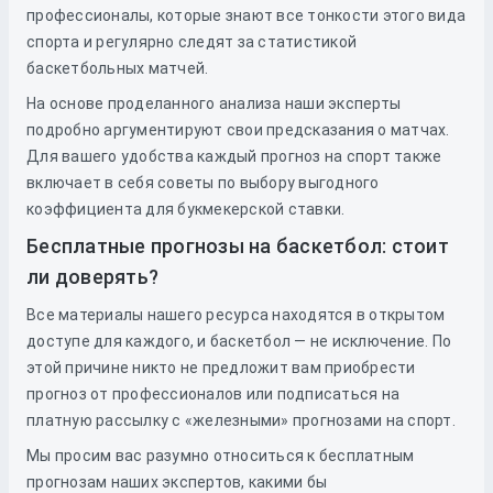
профессионалы, которые знают все тонкости этого вида
спорта и регулярно следят за статистикой
баскетбольных матчей.
На основе проделанного анализа наши эксперты
подробно аргументируют свои предсказания о матчах.
Для вашего удобства каждый прогноз на спорт также
включает в себя советы по выбору выгодного
коэффициента для букмекерской ставки.
Бесплатные прогнозы на баскетбол: стоит
ли доверять?
Все материалы нашего ресурса находятся в открытом
доступе для каждого, и баскетбол — не исключение. По
этой причине никто не предложит вам приобрести
прогноз от профессионалов или подписаться на
платную рассылку с «железными» прогнозами на спорт.
Мы просим вас разумно относиться к бесплатным
прогнозам наших экспертов, какими бы