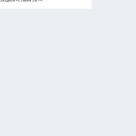
разделе «Ставки 24/7»!