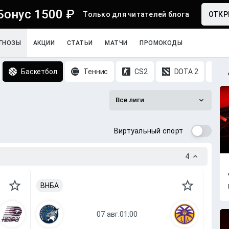
Бонус 1500 ₽
Только для читателей блога
ОТКР
ГНОЗЫ
АКЦИИ
СТАТЬИ
МАТЧИ
ПРОМОКОДЫ
Баскетбол
Теннис
CS2
DOTA 2
В
Все лиги
Виртуальный спорт
4
ВНБА