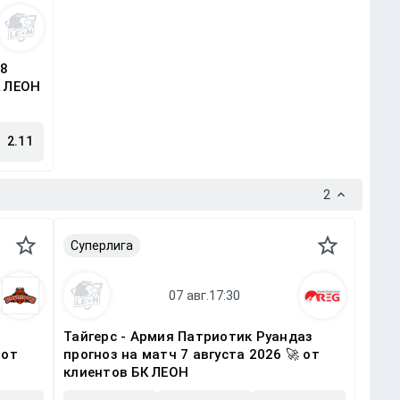
 8
К ЛЕОН
2.11
2
Суперлига
Тайгерс - Армия Патриотик Руандаз
 от
прогноз на матч 7 августа 2026 🚀 от
клиентов БК ЛЕОН