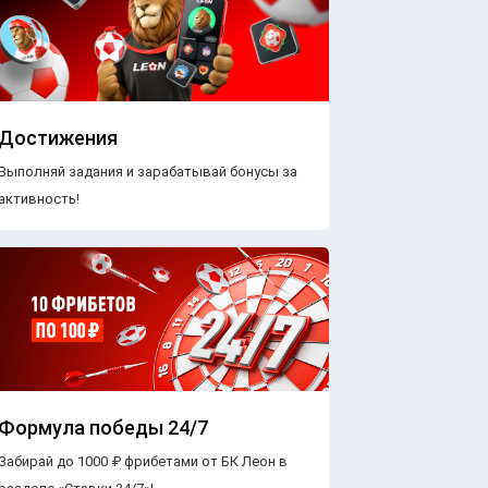
Достижения
Выполняй задания и зарабатывай бонусы за
активность!
Формула победы 24/7
Забирай до 1000 ₽ фрибетами от БК Леон в