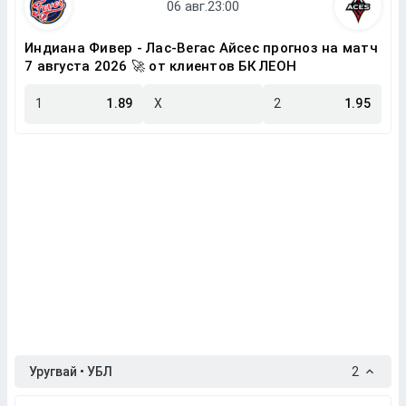
Индиана Фивер - Лас-Вегас Айсес прогноз на матч
7 августа 2026 🚀 от клиентов БК ЛЕОН
1
1.89
X
2
1.95
Уругвай • УБЛ
2