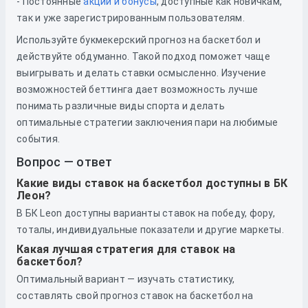
- Постоянные
акции и бонусы
, доступные как новичкам,
так и уже зарегистрированным пользователям.
Используйте букмекерский прогноз на баскетбол и
действуйте обдуманно. Такой подход поможет чаще
выигрывать и делать ставки осмысленно. Изучение
возможностей беттинга дает возможность лучше
понимать различные виды спорта и делать
оптимальные стратегии заключения пари на любимые
события.
Вопрос — ответ
Какие виды ставок на баскетбол доступны в БК
Леон?
В БК Leon доступны варианты ставок на победу, фору,
тоталы, индивидуальные показатели и другие маркеты.
Какая лучшая стратегия для ставок на
баскетбол?
Оптимальный вариант — изучать статистику,
составлять свой прогноз ставок на баскетбол на