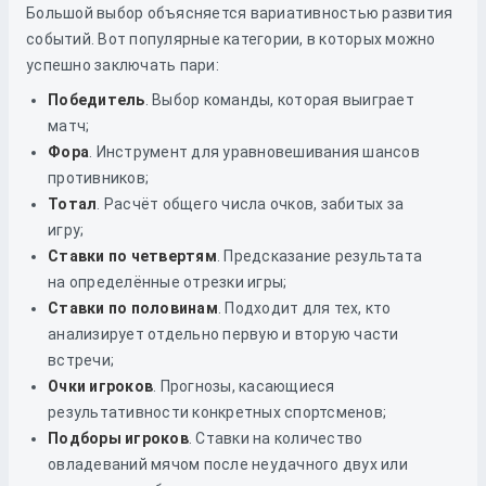
Большой выбор объясняется вариативностью развития
событий. Вот популярные категории, в которых можно
успешно заключать пари:
Победитель
. Выбор команды, которая выиграет
матч;
Фора
. Инструмент для уравновешивания шансов
противников;
Тотал
. Расчёт общего числа очков, забитых за
игру;
Ставки по четвертям
. Предсказание результата
на определённые отрезки игры;
Ставки по половинам
. Подходит для тех, кто
анализирует отдельно первую и вторую части
встречи;
Очки игроков
. Прогнозы, касающиеся
результативности конкретных спортсменов;
Подборы игроков
. Ставки на количество
овладеваний мячом после неудачного двух или