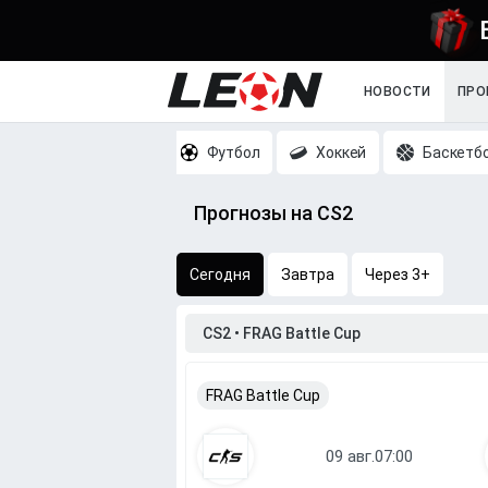
НОВОСТИ
ПРО
ерспорт
MMA
Футбол
Хоккей
Баскетб
Прогнозы на CS2
Сегодня
Завтра
Через 3+
CS2 • FRAG Battle Cup
FRAG Battle Cup