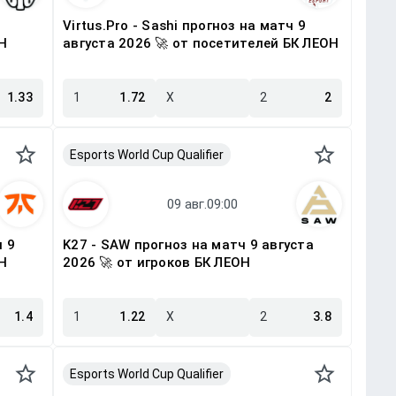
9
Virtus.Pro - Sashi прогноз на матч 9
ОН
августа 2026 🚀 от посетителей БК ЛЕОН
1.33
1
1.72
X
2
2
Esports World Cup Qualifier
ч 9
K27 - SAW прогноз на матч 9 августа
ОН
2026 🚀 от игроков БК ЛЕОН
1.4
1
1.22
X
2
3.8
Esports World Cup Qualifier