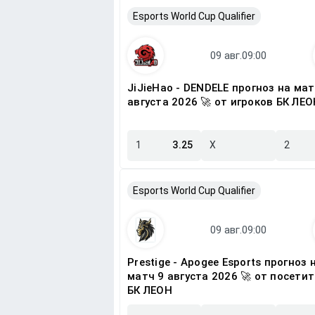
Esports World Cup Qualifier
JiJieHao - DENDELE прогноз на мат
августа 2026 🚀 от игроков БК ЛЕ
1
3.25
X
2
Esports World Cup Qualifier
Prestige - Apogee Esports прогноз 
матч 9 августа 2026 🚀 от посети
БК ЛЕОН