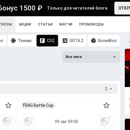
Бонус 1500 ₽
Только для читателей блога
ОТКР
ГНОЗЫ
АКЦИИ
СТАТЬИ
МАТЧИ
ПРОМОКОДЫ
ол
Теннис
CS2
DOTA 2
Волейбол
Все лиги
2
FRAG Battle Cup