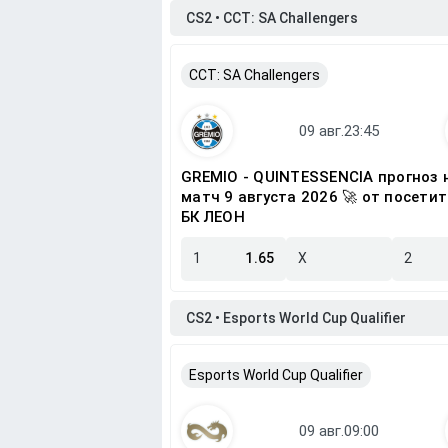
CS2 • CCT: SA Challengers
CCT: SA Challengers
GREMIO - QUINTESSENCIA прогноз 
матч 9 августа 2026 🚀 от посети
БК ЛЕОН
1
1.65
X
2
CS2 • Esports World Cup Qualifier
Esports World Cup Qualifier