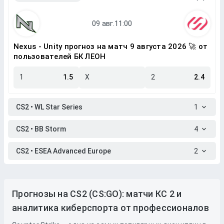
Nexus - Unity прогноз на матч 9 августа 2026 🚀 от
пользователей БК ЛЕОН
1
1.5
X
2
2.4
CS2 • WL Star Series
1
CS2 • BB Storm
4
CS2 • ESEA Advanced Europe
2
Прогнозы на CS2 (CS:GO): матчи КС 2 и
аналитика киберспорта от профессионалов