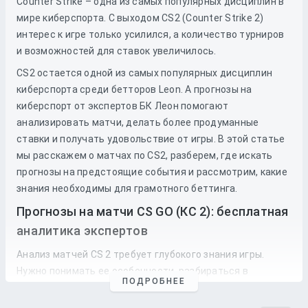
Counter Strike – одна из самых популярных дисциплин в
мире киберспорта. С выходом CS2 (Counter Strike 2)
интерес к игре только усилился, а количество турниров
и возможностей для ставок увеличилось.
CS2 остается одной из самых популярных дисциплин
киберспорта среди бетторов Leon. А прогнозы на
киберспорт от экспертов БК Леон помогают
анализировать матчи, делать более продуманные
ставки и получать удовольствие от игры. В этой статье
мы расскажем о матчах по CS2, разберем, где искать
прогнозы на предстоящие события и рассмотрим, какие
знания необходимы для грамотного беттинга.
Прогнозы на матчи CS GO (КС 2): бесплатная
аналитика экспертов
Анализ матчей CS 2 требует глубокого знания игры.
Нужно понимать ее особенности, разбираться в
ПОДРОБНЕЕ
статистике и правильно оценивать результаты команд.
Эксперты БК Леон по киберспорту предлагают