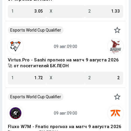
1
3.05
X
2
1.33
Esports World Cup Qualifier
Virtus.Pro - Sashi прогноз на матч 9 августа 2026
🚀 от посетителей БК ЛЕОН
1
1.72
X
2
2
Esports World Cup Qualifier
Fluxo W7M - Fnatic прогноз на матч 9 августа 2026