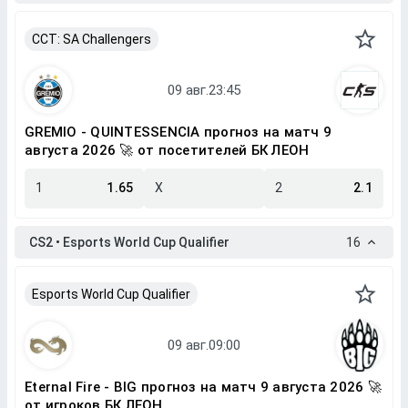
CCT: SA Challengers
GREMIO - QUINTESSENCIA прогноз на матч 9
августа 2026 🚀 от посетителей БК ЛЕОН
1
1.65
X
2
2.1
CS2 • Esports World Cup Qualifier
16
Esports World Cup Qualifier
Eternal Fire - BIG прогноз на матч 9 августа 2026 🚀
от игроков БК ЛЕОН