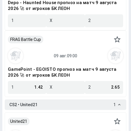
Depo - Haunted House прогноз на матч 9 августа
2026 🚀 от игроков БК ЛЕОН
1
X
2
FRAG Battle Cup
GamePoint - EGOISTO прогноз на матч 9 августа
2026 🚀 от игроков БК ЛЕОН
1
1.42
X
2
2.65
CS2 • United21
1
United21