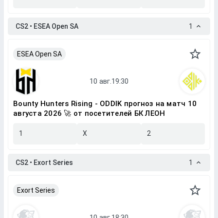
CS2 • ESEA Open SA
1
ESEA Open SA
Bounty Hunters Rising - ODDIK прогноз на матч 10
августа 2026 🚀 от посетителей БК ЛЕОН
1
X
2
CS2 • Exort Series
1
Exort Series