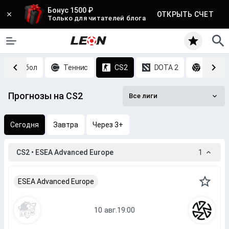
Бонус 1500 ₽
ОТКРЫТЬ СЧЕТ
Только для читателей блога
Баскетбол
Теннис
CS2
DOTA 2
Волей
Прогнозы на CS2
Все лиги
Сегодня
Завтра
Через 3+
CS2 • ESEA Advanced Europe
1
ESEA Advanced Europe