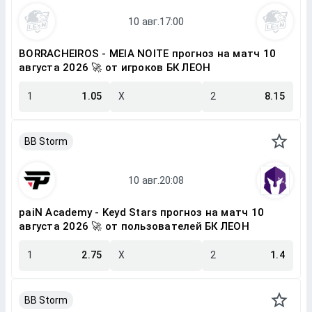
BORRACHEIROS - MEIA NOITE прогноз на матч 10
августа 2026 🚀 от игроков БК ЛЕОН
1
1.05
X
2
8.15
BB Storm
paiN Academy - Keyd Stars прогноз на матч 10
августа 2026 🚀 от пользователей БК ЛЕОН
1
2.75
X
2
1.4
BB Storm