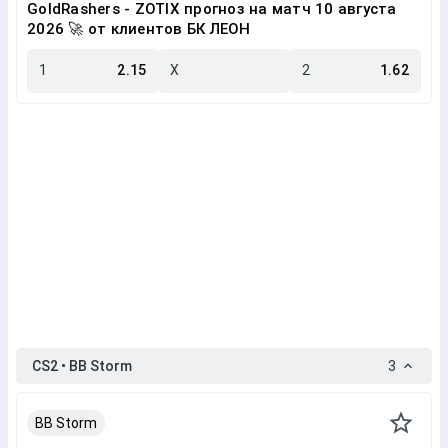
GoldRashers - ZOTIX прогноз на матч 10 августа
2026 🚀 от клиентов БК ЛЕОН
1
2.15
X
2
1.62
CS2 • BB Storm
3
BB Storm