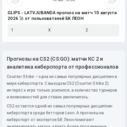
GLIPS - LATVJUBANDA прогноз на матч 10 августа
2026 🚀 от пользователей БК ЛЕОН
1
X
2
Прогнозы на CS2 (CS:GO): матчи КС 2 и
аналитика киберспорта от профессионалов
Counter Strike – одна из самых популярных дисциплин в
мире киберспорта. С выходом CS2 (Counter Strike 2)
интерес к игре только усилился, а количество турниров
и возможностей для ставок увеличилось.
CS2 остается одной из самых популярных дисциплин
киберспорта среди бетторов Leon. А прогнозы на
киберспорт от экспертов БК Леон помогают
анализировать матчи, делать более продуманные