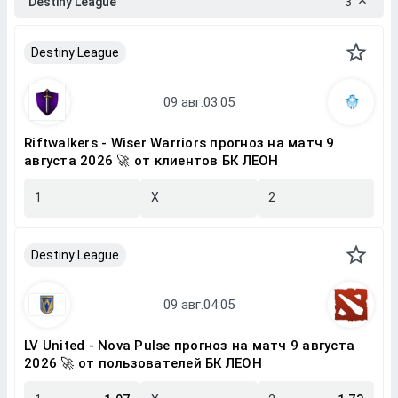
Destiny League
3
Destiny League
Riftwalkers - Wiser Warriors прогноз на матч 9
августа 2026 🚀 от клиентов БК ЛЕОН
1
X
2
Destiny League
LV United - Nova Pulse прогноз на матч 9 августа
2026 🚀 от пользователей БК ЛЕОН