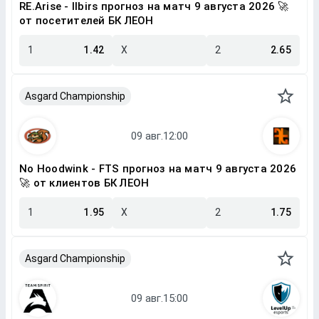
RE.Arise - Ilbirs прогноз на матч 9 августа 2026 🚀
от посетителей БК ЛЕОН
1
1.42
X
2
2.65
Asgard Championship
No Hoodwink - FTS прогноз на матч 9 августа 2026
🚀 от клиентов БК ЛЕОН
1
1.95
X
2
1.75
Asgard Championship