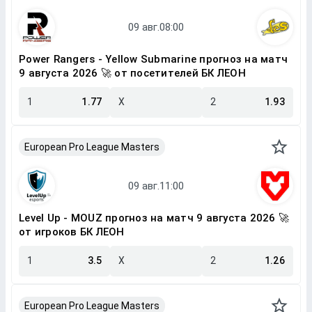
Power Rangers - Yellow Submarine прогноз на матч
9 августа 2026 🚀 от посетителей БК ЛЕОН
1
1.77
X
2
1.93
European Pro League Masters
Level Up - MOUZ прогноз на матч 9 августа 2026 🚀
от игроков БК ЛЕОН
1
3.5
X
2
1.26
European Pro League Masters