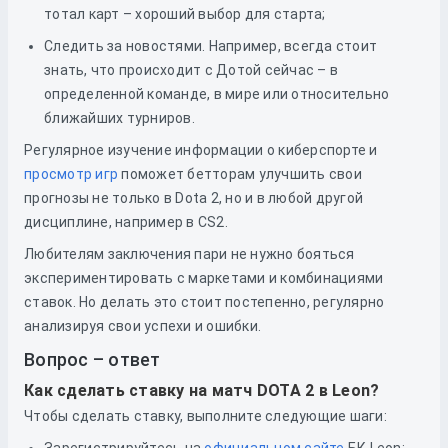
тотал карт – хороший выбор для старта;
Следить за новостями. Например, всегда стоит
знать, что происходит с Дотой сейчас – в
определенной команде, в мире или относительно
ближайших турниров.
Регулярное изучение информации о киберспорте и
просмотр игр
поможет бетторам улучшить свои
прогнозы не только в Dota 2, но и в любой другой
дисциплине, например в CS2.
Любителям заключения пари не нужно бояться
экспериментировать с маркетами и комбинациями
ставок. Но делать это стоит постепенно, регулярно
анализируя свои успехи и ошибки.
Вопрос – ответ
Как сделать ставку на матч DOTA 2 в Leon?
Чтобы сделать ставку, выполните следующие шаги: