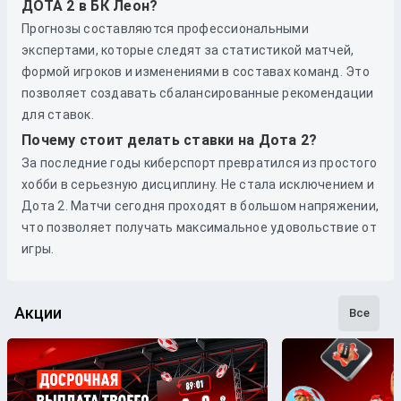
ДОТА 2 в БК Леон?
Прогнозы составляются профессиональными
экспертами, которые следят за статистикой матчей,
формой игроков и изменениями в составах команд. Это
позволяет создавать сбалансированные рекомендации
для ставок.
Почему стоит делать ставки на Дота 2?
За последние годы киберспорт превратился из простого
хобби в серьезную дисциплину. Не стала исключением и
Дота 2. Матчи сегодня проходят в большом напряжении,
что позволяет получать максимальное удовольствие от
игры.
Акции
Все