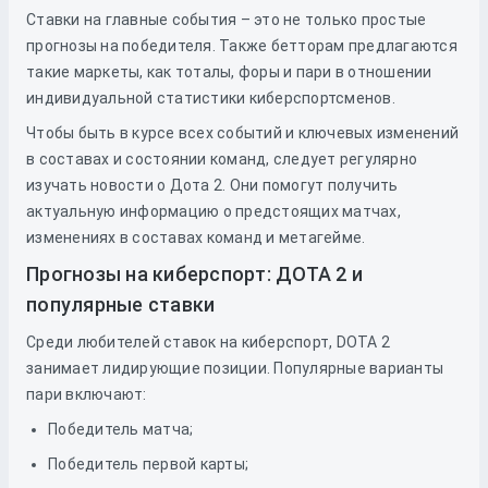
Ставки на главные события – это не только простые
прогнозы на победителя. Также бетторам предлагаются
такие маркеты, как тоталы, форы и пари в отношении
индивидуальной статистики киберспортсменов.
Чтобы быть в курсе всех событий и ключевых изменений
в составах и состоянии команд, следует регулярно
изучать новости о Дота 2. Они помогут получить
актуальную информацию о предстоящих матчах,
изменениях в составах команд и метагейме.
Прогнозы на киберспорт: ДОТА 2 и
популярные ставки
Среди любителей ставок на киберспорт, DOTA 2
занимает лидирующие позиции. Популярные варианты
пари включают:
Победитель матча;
Победитель первой карты;