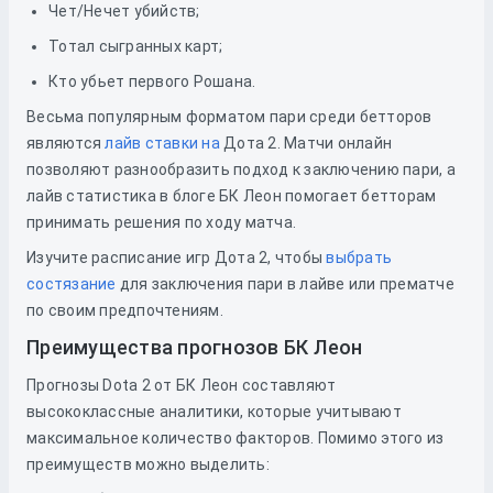
Чет/Нечет убийств;
Тотал сыгранных карт;
Кто убьет первого Рошана.
Весьма популярным форматом пари среди бетторов
являются
лайв ставки на
Дота 2. Матчи онлайн
позволяют разнообразить подход к заключению пари, а
лайв статистика в блоге БК Леон помогает бетторам
принимать решения по ходу матча.
Изучите расписание игр Дота 2, чтобы
выбрать
состязание
для заключения пари в лайве или прематче
по своим предпочтениям.
Преимущества прогнозов БК Леон
Прогнозы Dota 2 от БК Леон составляют
высококлассные аналитики, которые учитывают
максимальное количество факторов. Помимо этого из
преимуществ можно выделить: