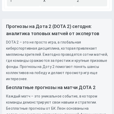
1
X
2
Прогнозы на Дота 2 (DOTA 2) сегодня:
аналитика топовых матчей от экспертов
DOTA 2 – это не просто игра, а глобальная
киберспортивная дисциплина, которая привлекает
миллионы зрителей. Ежегодно проводятся сотни матчей,
где команды сражаются за престиж и крупные призовые
фонды. Прогнозы на Доту 2 помогают понять шансы
коллективов на победу и делают просмотр игр еще
интереснее.
Бесплатные прогнозы на матчи ДОТА 2
Каждый матч – это уникальное событие, в котором
команды демонстрируют свои навыки и стратегии.
Бесплатные прогнозы от БК Леон основаны на