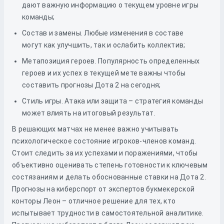
дают важную информацию о текущем уровне игры
команды;
Состав и замены. Любые изменения в составе
могут как улучшить, так и ослабить коллектив;
Метапозиция героев. Популярность определенных
героев и их успех в текущей мете важны чтобы
составить прогнозы Дота 2 на сегодня;
Стиль игры. Атака или защита – стратегия команды
может влиять на итоговый результат.
В решающих матчах не менее важно учитывать
психологическое состояние игроков-членов команд.
Стоит следить за их успехами и поражениями, чтобы
объективно оценивать степень готовности к ключевым
состязаниям и делать обоснованные ставки на Дота 2.
Прогнозы на киберспорт от экспертов букмекерской
конторы Леон – отличное решение для тех, кто
испытывает трудности в самостоятельной аналитике.