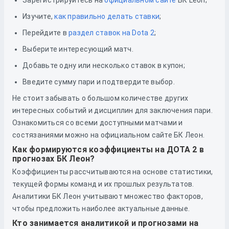
Зарегистрируйтесь на
официальном сайте
БК Leon;
Изучите,
как правильно делать ставки
;
Перейдите в
раздел ставок на Dota 2
;
Выберите интересующий матч.
Добавьте одну или несколько ставок в купон;
Введите сумму пари и подтвердите выбор.
Не стоит забывать о большом количестве других
интересных событий и дисциплин для заключения пари.
Ознакомиться со всеми доступными матчами и
состязаниями можно на официальном сайте БК Леон.
Как формируются коэффициенты на ДОТА 2 в
прогнозах БК Леон?
Коэффициенты рассчитываются на основе статистики,
текущей формы команд и их прошлых результатов.
Аналитики БК Леон учитывают множество факторов,
чтобы предложить наиболее актуальные данные.
Кто занимается аналитикой и прогнозами на