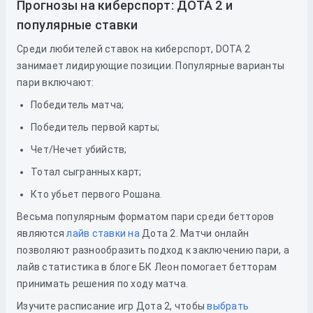
Прогнозы на киберспорт: ДОТА 2 и
популярные ставки
Среди любителей ставок на киберспорт, DOTA 2
занимает лидирующие позиции. Популярные варианты
пари включают:
Победитель матча;
Победитель первой карты;
Чет/Нечет убийств;
Тотал сыгранных карт;
Кто убьет первого Рошана.
Весьма популярным форматом пари среди бетторов
являются
лайв ставки на
Дота 2. Матчи онлайн
позволяют разнообразить подход к заключению пари, а
лайв статистика в блоге БК Леон помогает бетторам
принимать решения по ходу матча.
Изучите расписание игр Дота 2, чтобы
выбрать