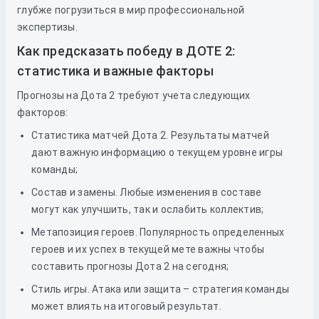
глубже погрузиться в мир профессиональной
экспертизы.
Как предсказать победу в ДОТЕ 2:
статистика и важные факторы
Прогнозы на Дота 2 требуют учета следующих
факторов:
Статистика матчей Дота 2. Результаты матчей
дают важную информацию о текущем уровне игры
команды;
Состав и замены. Любые изменения в составе
могут как улучшить, так и ослабить коллектив;
Метапозиция героев. Популярность определенных
героев и их успех в текущей мете важны чтобы
составить прогнозы Дота 2 на сегодня;
Стиль игры. Атака или защита – стратегия команды
может влиять на итоговый результат.