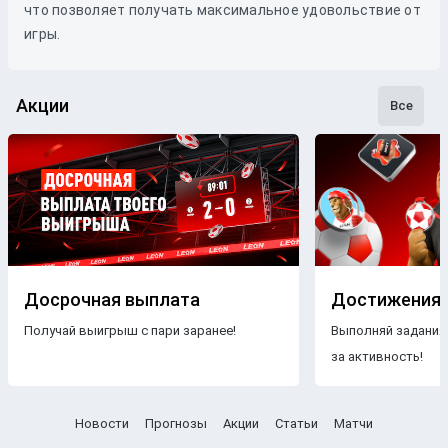
что позволяет получать максимальное удовольствие от
игры.
Акции
Все
Досрочная выплата
Достижения
Получай выигрыш с пари заранее!
Выполняй задания
за активность!
Новости
Прогнозы
Акции
Статьи
Матчи