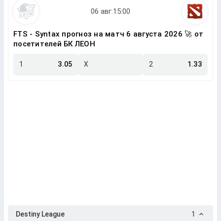
FTS - Syntax прогноз на матч 6 августа 2026 🚀 от
посетителей БК ЛЕОН
1
3.05
X
2
1.33
Destiny League
1