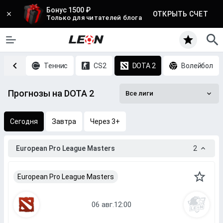
Бонус 1500 ₽
ОТКРЫТЬ СЧЕТ
Только для читателей блога
етбол
Теннис
CS2
DOTA 2
Волейбол
Прогнозы на DOTA 2
Все лиги
Сегодня
Завтра
Через 3+
European Pro League Masters
2
European Pro League Masters