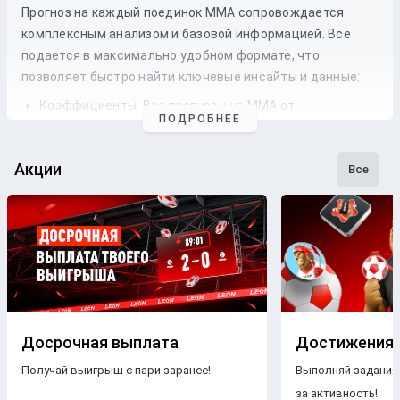
Прогноз на каждый поединок MMA сопровождается
комплексным анализом и базовой информацией. Все
подается в максимально удобном формате, что
позволяет быстро найти ключевые инсайты и данные:
Коэффициенты. Все прогнозы на ММА от
ПОДРОБНЕЕ
профессионалов содержат актуальные
коэффициенты боя. Пользователь может даже не
Акции
заходить в линию букмекерской конторы –
Все
котировки подтягиваются автоматически.
Дата и турнир. Каждый прогноз на ММА имеет
информацию о точной дате и времени начала боя.
Также всегда можно посмотреть, в рамках какого
ивента будет проходить поединок.
Статистика. Прогнозы на бои ММА позволяют
ознакомиться с показателями бойцов. Можно
Досрочная выплата
Достижения
узнать текущую форму участников поединка. Если
Получай выигрыш с пари заранее!
Выполняй задания
бойцы ранее выходили друг против друга в октагон,
за активность!
то добавляется информация об истории