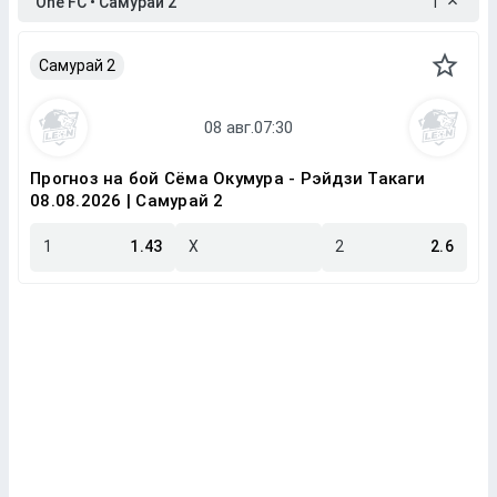
One FC • Самурай 2
1
Самурай 2
Прогноз на бой Сёма Окумура - Рэйдзи Такаги
08.08.2026 | Самурай 2
1
1.43
X
2
2.6