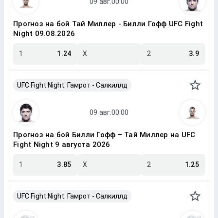
Прогноз на бой Тай Миллер - Билли Гофф UFC Fight
Night 09.08.2026
1
1.24
X
2
3.9
UFC Fight Night: Гамрот - Салкиллд
Прогноз на бой Билли Гофф – Тай Миллер на UFC
Fight Night 9 августа 2026
1
3.85
X
2
1.25
UFC Fight Night: Гамрот - Салкиллд