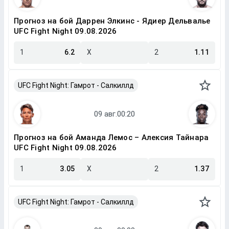
Прогноз на бой Даррен Элкинс - Ядиер Дельвалье
UFC Fight Night 09.08.2026
1
6.2
X
2
1.11
UFC Fight Night: Гамрот - Салкиллд
Прогноз на бой Аманда Лемос – Алексия Тайнара
UFC Fight Night 09.08.2026
1
3.05
X
2
1.37
UFC Fight Night: Гамрот - Салкиллд