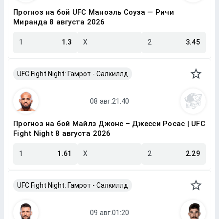
Прогноз на бой UFC Маноэль Соуза — Ричи
Миранда 8 августа 2026
1
1.3
X
2
3.45
UFC Fight Night: Гамрот - Салкиллд
Прогноз на бой Майлз Джонс – Джесси Росас | UFC
Fight Night 8 августа 2026
1
1.61
X
2
2.29
UFC Fight Night: Гамрот - Салкиллд