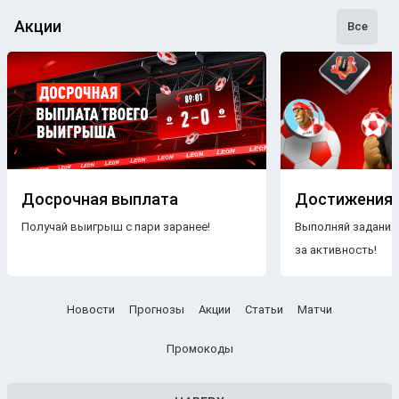
коэффициенты боя. Пользователь может даже не
Акции
заходить в линию букмекерской конторы –
Все
котировки подтягиваются автоматически.
Дата и турнир. Каждый прогноз на ММА имеет
информацию о точной дате и времени начала боя.
Также всегда можно посмотреть, в рамках какого
ивента будет проходить поединок.
Статистика. Прогнозы на бои ММА позволяют
ознакомиться с показателями бойцов. Можно
Досрочная выплата
Достижения
узнать текущую форму участников поединка. Если
Получай выигрыш с пари заранее!
Выполняй задания
бойцы ранее выходили друг против друга в октагон,
за активность!
то добавляется информация об истории
противостояния – статистика очных побед и
поражений.
Новости
Прогнозы
Акции
Статьи
Матчи
Выбор промоушенов. Предоставляется
возможность отсортировать события конкретного
Промокоды
промоушена. Например, кого-то могут
интересовать прогнозы только на UFC.