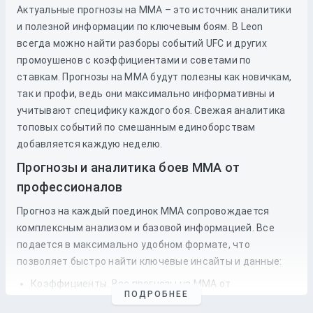
Актуальные прогнозы на ММА – это источник аналитики
и полезной информации по ключевым боям. В Leon
всегда можно найти разборы событий UFC и других
промоушенов с коэффициентами и советами по
ставкам. Прогнозы на MMA будут полезны как новичкам,
так и профи, ведь они максимально информативны и
учитывают специфику каждого боя. Свежая аналитика
топовых событий по смешанным единоборствам
добавляется каждую неделю.
Прогнозы и аналитика боев ММА от
профессионалов
Прогноз на каждый поединок MMA сопровождается
комплексным анализом и базовой информацией. Все
подается в максимально удобном формате, что
позволяет быстро найти ключевые инсайты и данные:
Коэффициенты. Все прогнозы на ММА от
ПОДРОБНЕЕ
профессионалов содержат актуальные