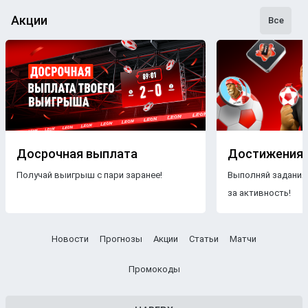
коэффициенты боя. Пользователь может даже не
Акции
заходить в линию букмекерской конторы –
Все
котировки подтягиваются автоматически.
Дата и турнир. Каждый прогноз на ММА имеет
информацию о точной дате и времени начала боя.
Также всегда можно посмотреть, в рамках какого
ивента будет проходить поединок.
Статистика. Прогнозы на бои ММА позволяют
ознакомиться с показателями бойцов. Можно
Досрочная выплата
Достижения
узнать текущую форму участников поединка. Если
Получай выигрыш с пари заранее!
Выполняй задания
бойцы ранее выходили друг против друга в октагон,
за активность!
то добавляется информация об истории
противостояния – статистика очных побед и
поражений.
Новости
Прогнозы
Акции
Статьи
Матчи
Выбор промоушенов. Предоставляется
возможность отсортировать события конкретного
Промокоды
промоушена. Например, кого-то могут
интересовать прогнозы только на UFC.