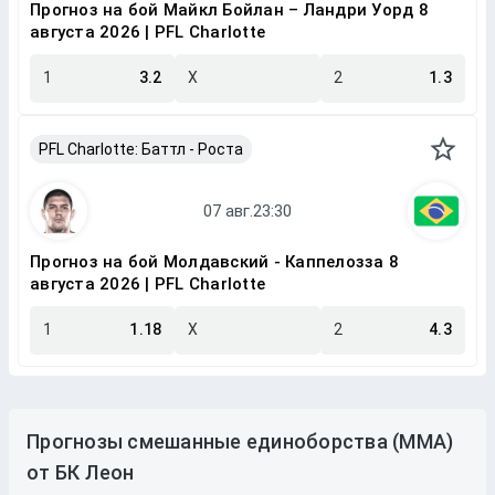
Прогноз на бой Майкл Бойлан – Ландри Уорд 8
августа 2026 | PFL Charlotte
1
3.2
X
2
1.3
PFL Charlotte: Баттл - Роста
Прогноз на бой Молдавский - Каппелозза 8
августа 2026 | PFL Charlotte
1
1.18
X
2
4.3
Прогнозы смешанные единоборства (ММА)
от БК Леон