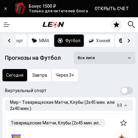
Бонус 1500 ₽
ОТКРЫТЬ СЧЕТ
Только для читателей блога
Киберспорт
MMA
Футбол
Хоккей
Баск
Прогнозы на Футбол
Все лиги
Сегодня
Завтра
Через 3+
Виртуальный спорт
Мир • Товарищеские Матчи, Клубы (2x45 мин. или
69
2x40 мин.)
Товарищеские Матчи, Клубы (2x45 мин. или 2x40 мин.)