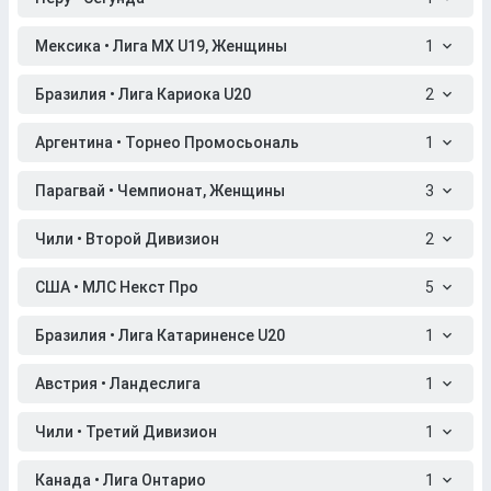
Мексика • Лига МХ U19, Женщины
1
Бразилия • Лига Кариока U20
2
Аргентина • Торнео Промосьональ
1
Парагвай • Чемпионат, Женщины
3
Чили • Второй Дивизион
2
США • МЛС Некст Про
5
Бразилия • Лига Катариненсе U20
1
Австрия • Ландеслига
1
Чили • Третий Дивизион
1
Канада • Лига Онтарио
1