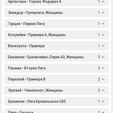
Аргентина • Торнео Федерал A
1
Эквадор • Суперлига, Женщины
1
Турция • Первая Лига
1
Колумбия • Примера A, Женщины
1
Венесуэла • Примера
1
Бразилия • Бразилейро, Серия A2, Женщины
5
Панама • Вторая Лига
3
Парагвай • Примера B
2
Уругвай • Чемпионат, Женщины
2
Бразилия • Лига Бразильенсе U20
1
Перу • Сегунда
1