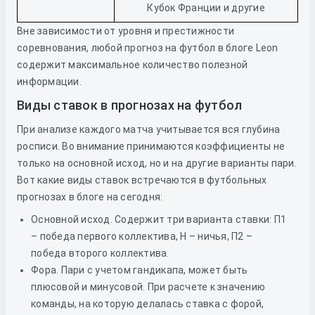
Кубок Франции и другие
Вне зависимости от уровня и престижности
соревнования, любой прогноз на футбол в блоге Leon
содержит максимальное количество полезной
информации.
Виды ставок в прогнозах на футбол
При анализе каждого матча учитывается вся глубина
росписи. Во внимание принимаются коэффициенты не
только на основной исход, но и на другие варианты пари.
Вот какие виды ставок встречаются в футбольных
прогнозах в блоге на сегодня:
Основной исход. Содержит три варианта ставки: П1
– победа первого коллектива, Н – ничья, П2 –
победа второго коллектива.
Фора. Пари с учетом гандикапа, может быть
плюсовой и минусовой. При расчете к значению
команды, на которую делалась ставка с форой,