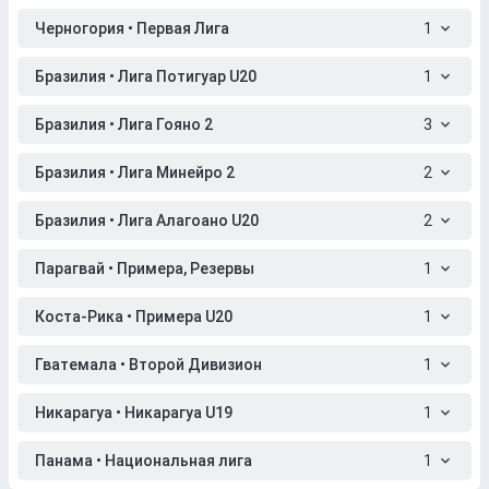
Черногория • Первая Лига
1
Бразилия • Лига Потигуар U20
1
Бразилия • Лига Гояно 2
3
Бразилия • Лига Минейро 2
2
Бразилия • Лига Алагоано U20
2
Парагвай • Примера, Резервы
1
Коста-Рика • Примера U20
1
Гватемала • Второй Дивизион
1
Никарагуа • Никарагуа U19
1
Панама • Национальная лига
1