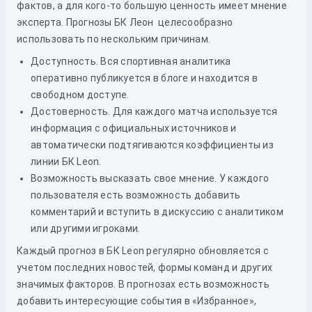
фактов, а для кого-то большую ценность имеет мнение
эксперта. Прогнозы БК Леон целесообразно
использовать по нескольким причинам.
Доступность. Вся спортивная аналитика
оперативно публикуется в блоге и находится в
свободном доступе.
Достоверность. Для каждого матча используется
информация с официальных источников и
автоматически подтягиваются коэффициенты из
линии БК Leon.
Возможность высказать свое мнение. У каждого
пользователя есть возможность добавить
комментарий и вступить в дискуссию с аналитиком
или другими игроками.
Каждый прогноз в БК Leon регулярно обновляется с
учетом последних новостей, формы команд и других
значимых факторов. В прогнозах есть возможность
добавить интересующие события в «Избранное»,