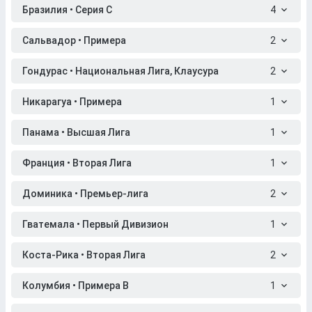
Бразилия • Серия C
4
Сальвадор • Примера
2
Гондурас • Национальная Лига, Клаусура
2
Никарагуа • Примера
1
Панама • Высшая Лига
1
Франция • Вторая Лига
1
Доминика • Премьер-лига
2
Гватемала • Первый Дивизион
1
Коста-Рика • Вторая Лига
2
Колумбия • Примера B
1