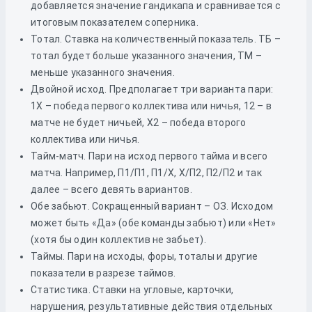
добавляется значение гандикапа и сравнивается с
итоговым показателем соперника.
Тотал. Ставка на количественный показатель. ТБ –
тотал будет больше указанного значения, ТМ –
меньше указанного значения.
Двойной исход. Предполагает три варианта пари:
1Х – победа первого коллектива или ничья, 12 – в
матче не будет ничьей, Х2 – победа второго
коллектива или ничья.
Тайм-матч. Пари на исход первого тайма и всего
матча. Например, П1/П1, П1/Х, Х/П2, П2/П2 и так
далее – всего девять вариантов.
Обе забьют. Сокращенный вариант – ОЗ. Исходом
может быть «Да» (обе команды забьют) или «Нет»
(хотя бы один коллектив не забьет).
Таймы. Пари на исходы, форы, тоталы и другие
показатели в разрезе таймов.
Статистика. Ставки на угловые, карточки,
нарушения, результативные действия отдельных