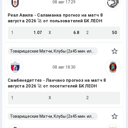
Реал Авила - Саламанка прогноз на матч 8
августа 2026 🚀 от пользователей БК ЛЕОН
1
1.07
X
6.8
2
50
Товарищеские Матчи, Клубы (2x45 мин. или 2x40 мин.)
Самбенедеттез - Ланчано прогноз на матч 8
августа 2026 🚀 от посетителей БК ЛЕОН
1
X
2
Товарищеские Матчи, Клубы (2x45 мин. или 2x40 мин.)