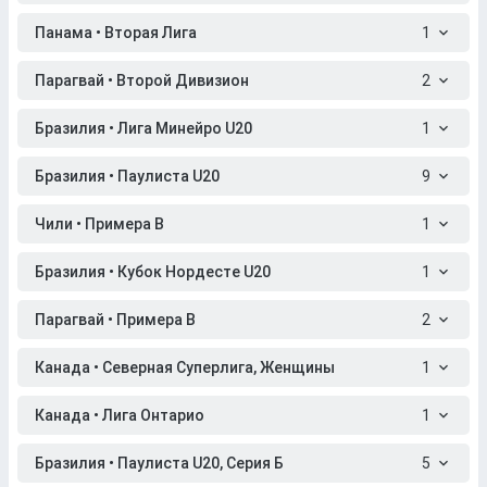
Панама • Вторая Лига
1
Парагвай • Второй Дивизион
2
Бразилия • Лига Минейро U20
1
Бразилия • Паулиста U20
9
Чили • Примера B
1
Бразилия • Кубок Нордесте U20
1
Парагвай • Примера B
2
Канада • Северная Суперлига, Женщины
1
Канада • Лига Онтарио
1
Бразилия • Паулиста U20, Серия Б
5