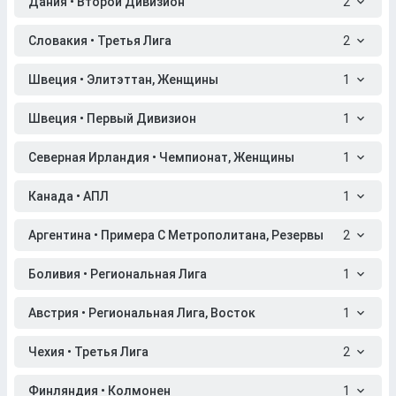
Дания • Второй Дивизион
2
Словакия • Третья Лига
2
Швеция • Элитэттан, Женщины
1
Швеция • Первый Дивизион
1
Северная Ирландия • Чемпионат, Женщины
1
Канада • АПЛ
1
Аргентина • Примера C Метрополитана, Резервы
2
Боливия • Региональная Лига
1
Австрия • Региональная Лига, Восток
1
Чехия • Третья Лига
2
Финляндия • Колмонен
1