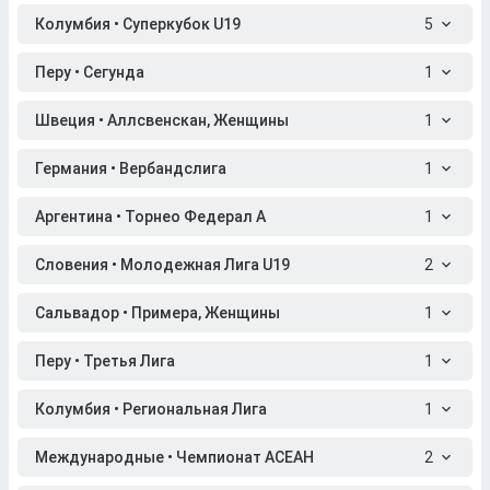
Колумбия • Суперкубок U19
5
Перу • Сегунда
1
Швеция • Аллсвенскан, Женщины
1
Германия • Вербандслига
1
Аргентина • Торнео Федерал A
1
Словения • Молодежная Лига U19
2
Сальвадор • Примера, Женщины
1
Перу • Третья Лига
1
Колумбия • Региональная Лига
1
Международные • Чемпионат АСЕАН
2