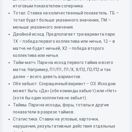
итоговым показателем соперника.
Тотал. Ставка на количественный показатель. ТБ –
тотал будет больше указанного значения, ТМ –
меньше указанного значения.
Двойной исход. Предполагает три варианта пари:
1Х – победа первого коллектива или ничья, 12 – в
матче не будет ничьей, Х2 – победа второго
коллектива или ничья.
Тайм-матч. Пари на исход первого тайма и всего
матча. Например, П1/П1, П1/Х, Х/П2, П2/П2 и так
далее – всего девять вариантов.
Обе забьют. Сокращенный вариант – ОЗ. Исходом
может быть «Да» (обе команды забьют) или «Нет»
(хотя бы один коллектив не забьет).
Таймы. Пари на исходы, форы, тоталы и другие
показатели в разрезе таймов.
Статистика. Ставки на угловые, карточки,
нарушения, результативные действия отдельных