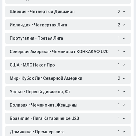
Швеция • Четвертый Дивизион
2
Исландия • Четвертая Лига
2
Португалия • Третья Лига
1
Северная Америка • Чемпионат КОНКАКАФ U20
1
США • МЛС Некст Про
1
Мир • Кубок Лиг Северной Америки
2
Уэльс • Первый дивизион, Юг
1
Боливия • Чемпионат, Женщины
1
Бразилия • Лига Катариненсе U20
1
Доминика • Премьер-лига
1