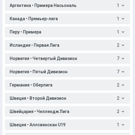
Аргентина • Примера Насьональ
1
Канада • Премьер-лига
1
Перу • Примера
1
Исландия • Первая Лига
2
Норвегия • Четвертый Дивизион
7
Норвегия • Пятый Дивизион
7
Германия • Оберлига
2
Швеция • Второй Дивизион
2
Швейцария • Челлендж Лига
2
Швеция • Аллсвенскан U19
1