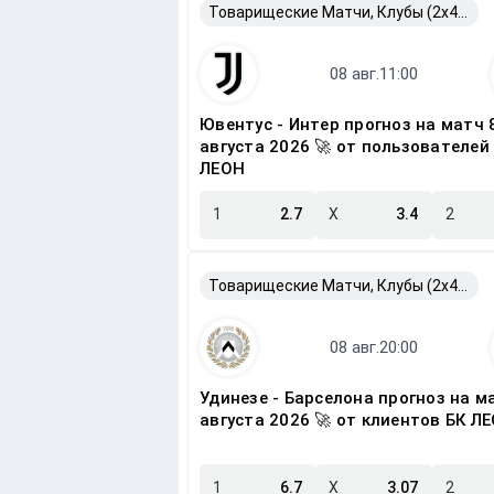
Товарищеские Матчи, Клубы (2x45 мин. или 2x40 мин.)
Ювентус - Интер прогноз на матч 
августа 2026 🚀 от пользователей
ЛЕОН
1
2.7
X
3.4
2
Товарищеские Матчи, Клубы (2x45 мин. или 2x40 мин.)
Удинезе - Барселона прогноз на м
августа 2026 🚀 от клиентов БК Л
1
6.7
X
3.07
2