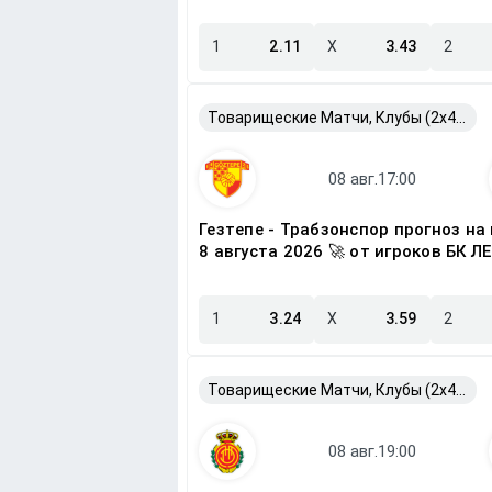
1
2.11
X
3.43
2
Товарищеские Матчи, Клубы (2x45 мин. или 2x40 мин.)
Гезтепе - Трабзонспор прогноз на
8 августа 2026 🚀 от игроков БК Л
1
3.24
X
3.59
2
Товарищеские Матчи, Клубы (2x45 мин. или 2x40 мин.)