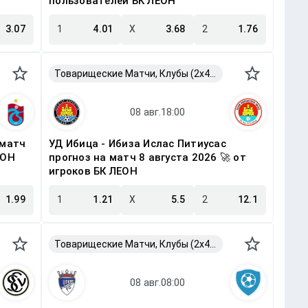
пользователей БК ЛЕОН
3.07
1
4.01
X
3.68
2
1.76
Товарищеские Матчи, Клубы (2x45 мин. или 2x40 мин.)
 матч
УД Ибица - Ибиза Ислас Питиусас
ЕОН
прогноз на матч 8 августа 2026 🚀 от
игроков БК ЛЕОН
1.99
1
1.21
X
5.5
2
12.1
Товарищеские Матчи, Клубы (2x45 мин. или 2x40 мин.)