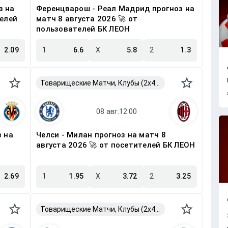
з на
Ференцварош - Реал Мадрид прогноз на
телей
матч 8 августа 2026 🚀 от
пользователей БК ЛЕОН
2.09
1
6.6
X
5.8
2
1.3
Товарищеские Матчи, Клубы (2x45 мин. или 2x40 мин.)
з на
Челси - Милан прогноз на матч 8
августа 2026 🚀 от посетителей БК ЛЕОН
2.69
1
1.95
X
3.72
2
3.25
Товарищеские Матчи, Клубы (2x45 мин. или 2x40 мин.)