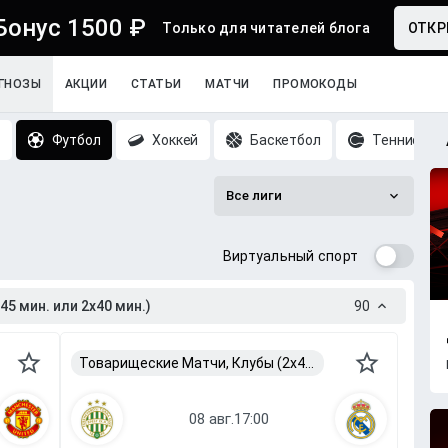
Бонус 1500 ₽
Только для читателей блога
ОТКР
ГНОЗЫ
АКЦИИ
СТАТЬИ
МАТЧИ
ПРОМОКОДЫ
Футбол
Хоккей
Баскетбол
Теннис
Все лиги
Виртуальный спорт
5 мин. или 2x40 мин.)
90
Товарищеские Матчи, Клубы (2x45 мин. или 2x40 мин.)