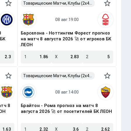
Товарищеские Матчи, Клубы (2x45 мин. или 2x40 мин.)
8
Барселона - Ноттингем Форест прогноз
 БК
на матч 8 августа 2026 🚀 от игроков БК
ЛЕОН
2.3
1
1.86
X
2.83
2
5
Товарищеские Матчи, Клубы (2x45 мин. или 2x40 мин.)
атч 8
Брайтон - Рома прогноз на матч 8
ЕОН
августа 2026 🚀 от посетителей БК ЛЕОН
1.63
1
2.32
X
3.6
2
2.62