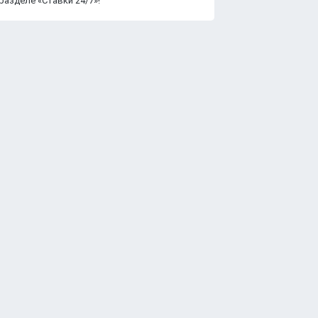
разделе «Ставки 24/7»!