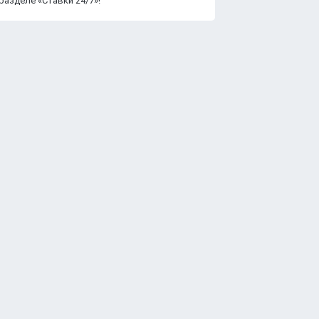
разделе «Ставки 24/7»!