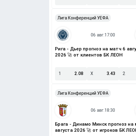
Лига Конференций УЕФА
Рига - Дьер прогноз на матч 6 авг
2026 🚀 от клиентов БК ЛЕОН
1
2.08
X
3.43
2
Лига Конференций УЕФА
Брага - Динамо Минск прогноз на 
августа 2026 🚀 от игроков БК ЛЕ