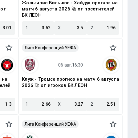
Жальгирис Вильнюс - Хайдук прогноз на
 от
матч 6 августа 2026 🚀 от посетителей
БК ЛЕОН
3.01
1
3.52
X
3.5
2
1.96
Лига Конференций УЕФА
 на
Клуж - Тромсе прогноз на матч 6 августа
телей
2026 🚀 от игроков БК ЛЕОН
1.3
1
2.66
X
3.27
2
2.51
Лига Конференций УЕФА