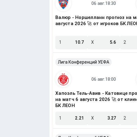
Валюр - Норшелланн прогноз на м
августа 2026 🚀 от игроков БК ЛЕ
1
10.7
X
5.6
2
Лига Конференций УЕФА
Хапоэль Тель-Авив - Катовице пр
на матч 6 августа 2026 🚀 от клие
БК ЛЕОН
1
2.21
X
3.27
2