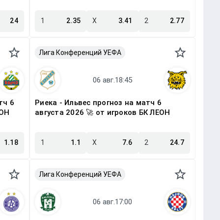
24
1
2.35
X
3.41
2
2.77
Лига Конференций УЕФА
тч 6
Риека - Ильвес прогноз на матч 6
ЕОН
августа 2026 🚀 от игроков БК ЛЕОН
1.18
1
1.1
X
7.6
2
24.7
Лига Конференций УЕФА