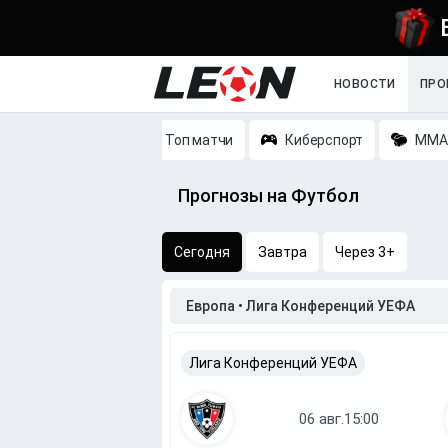
НОВОСТИ
ПРО
Топ матчи
Киберспорт
MMA
Прогнозы на Футбол
Сегодня
Завтра
Через 3+
Европа • Лига Конференций УЕФА
Лига Конференций УЕФА