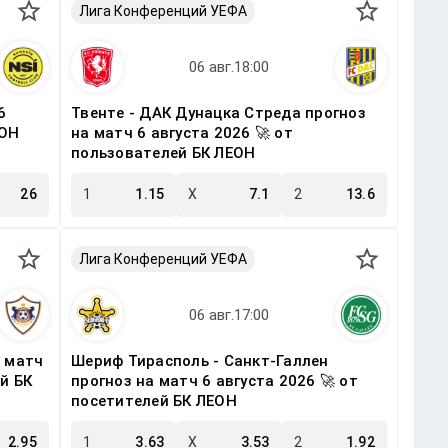
Лига Конференций УЕФА
6
Твенте - ДАК Дунацка Стреда прогноз
ЕОН
на матч 6 августа 2026 🚀 от
пользователей БК ЛЕОН
26
1
1.15
X
7.1
2
13.6
Лига Конференций УЕФА
а матч
Шериф Тирасполь - Санкт-Галлен
й БК
прогноз на матч 6 августа 2026 🚀 от
посетителей БК ЛЕОН
2.95
1
3.63
X
3.53
2
1.92