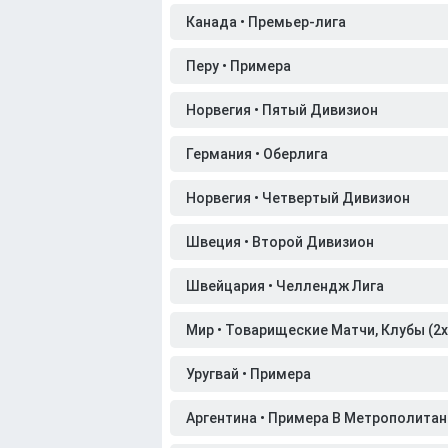
Канада • Премьер-лига
Перу • Примера
Норвегия • Пятый Дивизион
Германия • Оберлига
Норвегия • Четвертый Дивизион
Швеция • Второй Дивизион
Швейцария • Челлендж Лига
Мир • Товарищеские Матчи, Клубы (2x4
Уругвай • Примера
Аргентина • Примера B Метрополитан