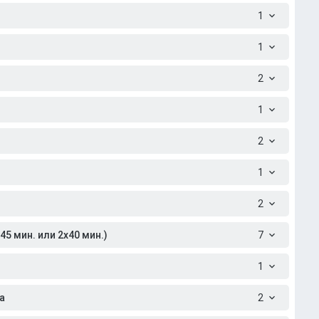
1
1
2
1
2
1
2
5 мин. или 2x40 мин.)
7
1
а
2