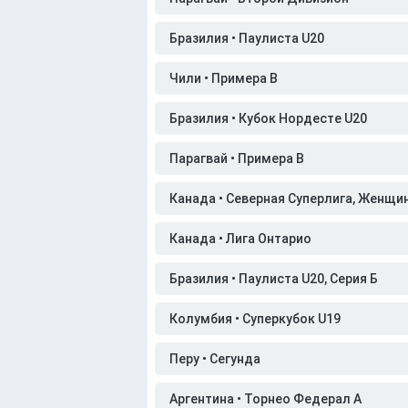
Бразилия • Паулиста U20
Чили • Примера B
Бразилия • Кубок Нордесте U20
Парагвай • Примера B
Канада • Северная Суперлига, Женщи
Канада • Лига Онтарио
Бразилия • Паулиста U20, Серия Б
Колумбия • Суперкубок U19
Перу • Сегунда
Аргентина • Торнео Федерал A