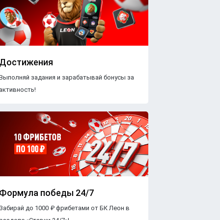
Достижения
Выполняй задания и зарабатывай бонусы за
активность!
Формула победы 24/7
Забирай до 1000 ₽ фрибетами от БК Леон в