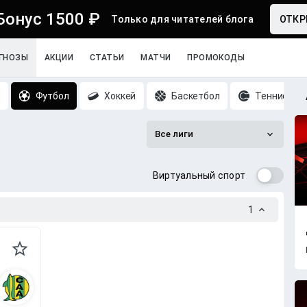
Бонус 1500 ₽
Только для читателей блога
ОТКР
ГНОЗЫ
АКЦИИ
СТАТЬИ
МАТЧИ
ПРОМОКОДЫ
Футбол
Хоккей
Баскетбол
Теннис
Все лиги
Виртуальный спорт
1