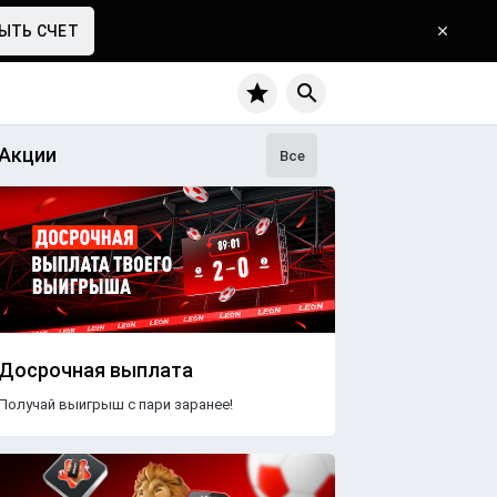
ЫТЬ СЧЕТ
Акции
CS2
DOTA 2
Волейбол
Все
Досрочная выплата
Получай выигрыш с пари заранее!