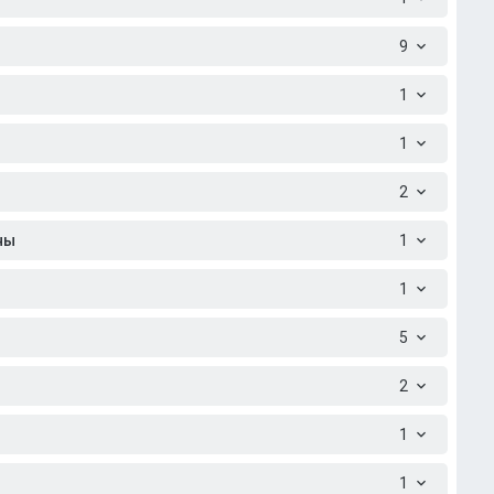
9
1
1
2
ны
1
1
5
2
1
1