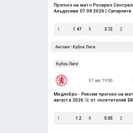
Прогноз на матч Росарио Сентрал
Альдосиви 07.08.2026 | Суперлига
1
1.47
X
3.72
2
Англия • Кубок Лиги
Кубок Лиги
Мидлсбро - Рексем прогноз на мат
августа 2026 🚀 от посетителей Б
1
1.2
X
5.05
2