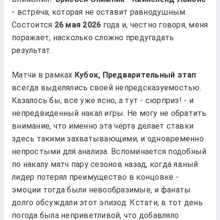
- встреча, которая не оставит равнодушным.
Состоится
года и, честно говоря, меня
поражает, насколько сложно предугадать
результат.
Матчи в рамках
Кубок, Предварительный этап
всегда выделялись своей непредсказуемостью.
Казалось бы, всё уже ясно, а тут - cюрприз! - и
непредвиденный накал игры. Не могу не обратить
внимание, что именно эта черта делает ставки
здесь такими захватывающими, и одновременно
непростыми для анализа. Вспоминается подобный
по накалу матч пару сезонов назад, когда явный
лидер потерял преимущество в концовке -
эмоции тогда были невообразимые, и фанаты
долго обсуждали этот эпизод. Кстати, в тот день
погода была неприветливой, что добавляло