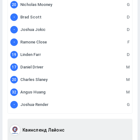
Nicholas Mooney
G
20
Brad Scott
D
-
Joshua Jokic
D
-
Ramone Close
F
-
Linden Farr
D
19
Daniel Driver
M
17
Charles Slaney
M
20
Angus·Huang
M
32
Joshua·Render
G
-
Квинсленд Лайонс