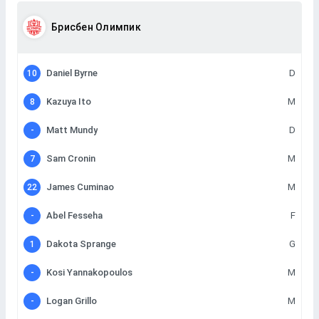
Брисбен Олимпик
Daniel Byrne
D
10
Kazuya Ito
M
8
Matt Mundy
D
-
Sam Cronin
M
7
James Cuminao
M
22
Abel Fesseha
F
-
Dakota Sprange
G
1
Kosi Yannakopoulos
M
-
Logan Grillo
M
-