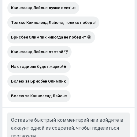
Квинсленд Лайонс лучше всех!📣
Только Квинсленд Лайонс, только победа!
Брисбен Олимпик никогда не победит 😝
Квинсленд Лайонс отстой 👎
На стадионе будет жарко!🔥
Болею за Брисбен Олимпик
Болею за Квинсленд Лайонс
Оставьте быстрый комментарий или войдите в
аккаунт одной из соцсетей, чтобы поделиться
прогнозом