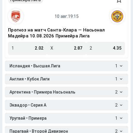
Прогноз на матч Санта-Клара — Насьонал
Мадейра 10.08.2026 Примейра Лига
1
2.02
X
2.87
2
4.35
Исландия • Высшая Лига
1
Англия • Кубок Лиги
1
Аргентина • Примера Насьональ
2
Эквадор • Серия A
2
Уругвай • Примера
1
Парагвай • Второй Дивизион
2