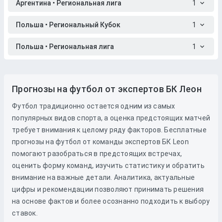
Аргентина • Региональная лига
1
Польша • Региональный Кубок
1
Польша • Региональная лига
1
Прогнозы на футбол от экспертов БК Леон
Футбол традиционно остается одним из самых
популярных видов спорта, а оценка предстоящих матчей
требует внимания к целому ряду факторов. Бесплатные
прогнозы на футбол от команды экспертов БК Leon
помогают разобраться в предстоящих встречах,
оценить форму команд, изучить статистику и обратить
внимание на важные детали. Аналитика, актуальные
цифры и рекомендации позволяют принимать решения
на основе фактов и более осознанно подходить к выбору
ставок.