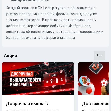
или другими игроками.
Каждый прогноз в БК Leon регулярно обновляется с
учетом последних новостей, формы команд и других
значимых факторов. В прогнозах есть возможность
добавить интересующие события в «Избранное»,
следить за обновлениями, участвовать в голосовании и
быстро переходить к оформлению пари.
Акции
Все
Досрочная выплата
Достижения