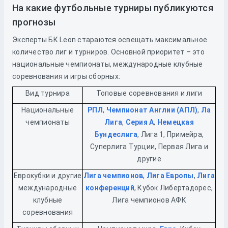
На какие футбольные турниры публикуются
прогнозы
Эксперты БК Leon стараются освещать максимальное
количество лиг и турниров. Основной приоритет – это
национальные чемпионаты, международные клубные
соревнования и игры сборных:
Вид турнира
Топовые соревнования и лиги
Национальные
РПЛ
,
Чемпионат Англии (АПЛ)
,
Ла
чемпионаты
Лига
,
Серия А
,
Немецкая
Бундеслига
, Лига 1, Примейра,
Суперлига Турции, Первая Лига и
другие
Еврокубки и другие
Лига чемпионов
,
Лига Европы
,
Лига
международные
конференций
, Кубок Либертадорес,
клубные
Лига чемпионов АФК
соревнования