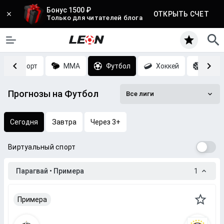
Бонус 1500 ₽
ОТКРЫТЬ СЧЕТ
Только для читателей блога
Киберспорт
MMA
Футбол
Хоккей
Баск
Прогнозы на Футбол
Все лиги
Сегодня
Завтра
Через 3+
Виртуальный спорт
Парагвай • Примера
1
Примера