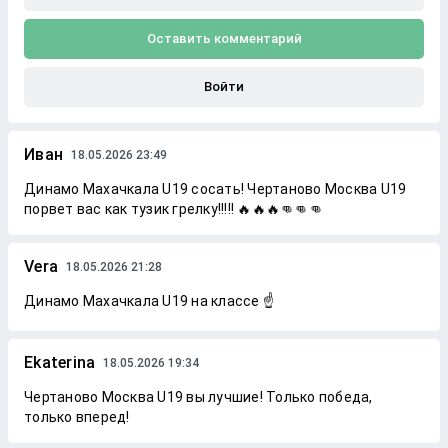
Оставить комментарий
Войти
Иван
18.05.2026 23:49
Динамо Махачкала U19 сосать! Чертаново Москва U19
порвет вас как тузик грелку!!!!! 🔥🔥🔥👊👊👊
Vera
18.05.2026 21:28
Динамо Махачкала U19 на классе ☝️
Ekaterina
18.05.2026 19:34
Чертаново Москва U19 вы лучшие! Только победа,
только вперед!