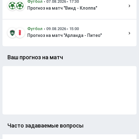
Футбол
Прогноз на матч "Винд - Клоппа"
Футбол
Прогноз на матч "Арланда - Питео"
Ваш прогноз на матч
Часто задаваемые вопросы