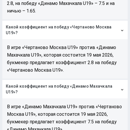
2.8, на победу «Динамо Махачкала U19» – 7.5 и на
ничью – 1.65.
Какой коэффициент на победу «Чертаново Москва
U19»?
В игре «Чертаново Москва U19» против «Динамо
Махачкала U19», которая состоится 19 мая 2026,
букмекер предлагает коэффициент 2.8 на победу
«Чертаново Москва U19».
Какой коэффициент на победу «Динамо Махачкала
U19»?
В игре «Динамо Махачкала U19» против «Чертаново
Москва U19», которая состоится 19 мая 2026,
букмекер предлагает коэффициент 7.5 на победу
«Динамо Махачкала U19».