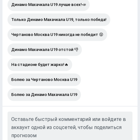
Динамо Махачкала U19 лучше всех!📣
Только Динамо Махачкала U19, только победа!
Чертаново Москва U19 никогда не победит 😝
Динамо Махачкала U19 отстой 👎
На стадионе будет жарко!🔥
Болею за Чертаново Москва U19
Болею за Динамо Махачкала U19
Оставьте быстрый комментарий или войдите в
аккаунт одной из соцсетей, чтобы поделиться
прогнозом