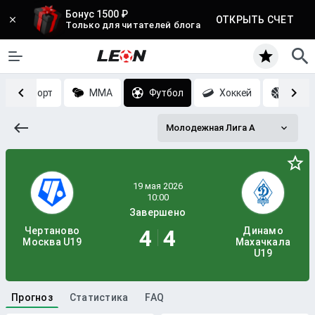
Бонус 1500 ₽
ОТКРЫТЬ СЧЕТ
Только для читателей блога
Киберспорт
MMA
Футбол
Хоккей
Баск
Молодежная Лига А
Завершено
Чертаново
4
4
Динамо
Москва U19
Махачкала
U19
Прогноз
Статистика
FAQ