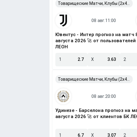
Товарищеские Матчи, Клубы (2x45 мин. или 2x40 мин.)
Ювентус - Интер прогноз на матч 
августа 2026 🚀 от пользователей
ЛЕОН
1
2.7
X
3.63
2
Товарищеские Матчи, Клубы (2x45 мин. или 2x40 мин.)
Удинезе - Барселона прогноз на м
августа 2026 🚀 от клиентов БК Л
1
6.7
X
3.07
2