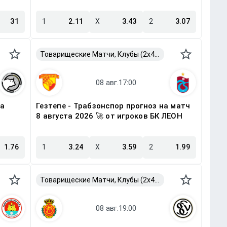
31
1
2.11
X
3.43
2
3.07
Товарищеские Матчи, Клубы (2x45 мин. или 2x40 мин.)
на
Гезтепе - Трабзонспор прогноз на матч
8 августа 2026 🚀 от игроков БК ЛЕОН
1.76
1
3.24
X
3.59
2
1.99
Товарищеские Матчи, Клубы (2x45 мин. или 2x40 мин.)