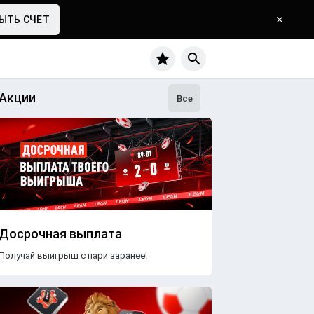
ЫТЬ СЧЕТ
Акции
CS2
DOTA 2
Волейбол
Все
Досрочная выплата
Получай выигрыш с пари заранее!