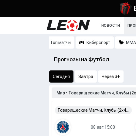
НОВОСТИ
ПРО
Топ матчи
Киберспорт
MMA
Прогнозы на Футбол
Сегодня
Завтра
Через 3+
Мир • Товарищеские Матчи, Клубы (2x4
Товарищеские Матчи, Клубы (2x45 мин. или 2x40 мин.)