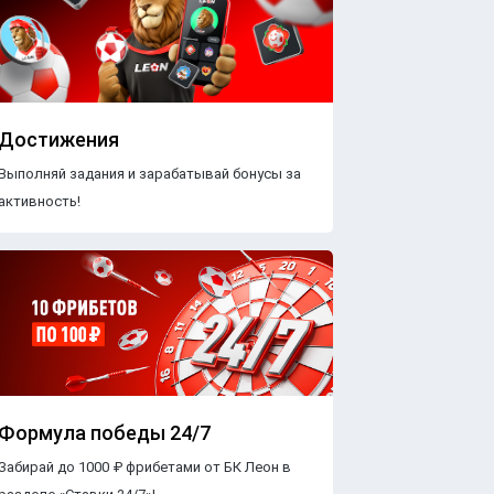
Достижения
Выполняй задания и зарабатывай бонусы за
активность!
Формула победы 24/7
Забирай до 1000 ₽ фрибетами от БК Леон в