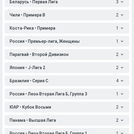
Беларусь • Первая Лига
3
Чили • Примера B
2
Коста-Рика • Примера
1
Россия • Премьер-лига, Женщины
1
Парагвай • Второй Дивизион
2
Япония • J-Лига 2
2
Бразилия • Серия C
4
Россия • Леон Вторая Лига Б, Группа 3
1
ЮАР • Кубок Восьми
2
Панама • Высшая Лига
2
Россия • Леон Вторая Лига Б, Группа 1
1