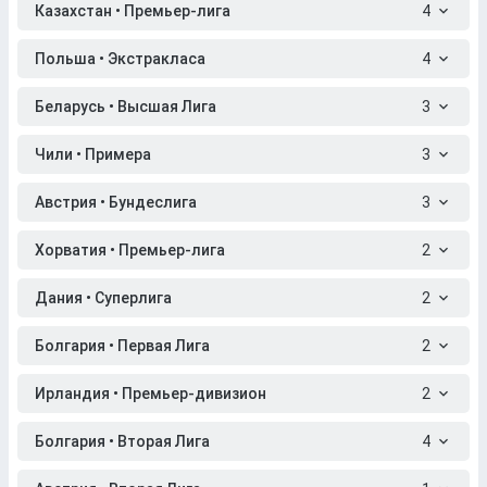
Казахстан • Премьер-лига
4
Польша • Экстракласа
4
Беларусь • Высшая Лига
3
Чили • Примера
3
Австрия • Бундеслига
3
Хорватия • Премьер-лига
2
Дания • Суперлига
2
Болгария • Первая Лига
2
Ирландия • Премьер-дивизион
2
Болгария • Вторая Лига
4