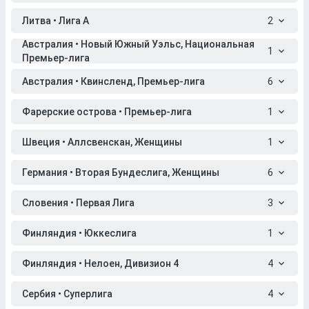
Литва • Лига A
2
Австралия • Новый Южный Уэльс, Национальная
1
Премьер-лига
Австралия • Квинсленд, Премьер-лига
6
Фарерские острова • Премьер-лига
1
Швеция • Аллсвенскан, Женщины
1
Германия • Вторая Бундеслига, Женщины
6
Словения • Первая Лига
3
Финляндия • Юккеслига
1
Финляндия • Нелоен, Дивизион 4
4
Сербия • Суперлига
4