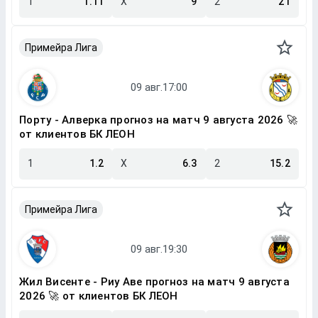
1
1.11
X
9
2
21
Примейра Лига
Порту - Алверка прогноз на матч 9 августа 2026 🚀
от клиентов БК ЛЕОН
1
1.2
X
6.3
2
15.2
Примейра Лига
Жил Висенте - Риу Аве прогноз на матч 9 августа
2026 🚀 от клиентов БК ЛЕОН