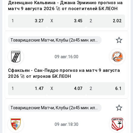
Дезенцано Кальвина - Джана Эрминио прогноз на
матч 9 августа 2026 🚀 от посетителей БК ЛЕОН
1
3.27
X
3.45
2
2.02
Товарищеские Матчи, Клубы (2x45 мин. или 2x40 мин.)
Сфаксьен - Сан-Педро прогноз на матч 9 августа
2026 🚀 от игроков БК ЛЕОН
1
1.47
X
4.07
2
6.1
Товарищеские Матчи, Клубы (2x45 мин. или 2x40 мин.)