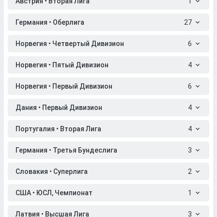
Австрия • Вторая Лига
1
Германия • Оберлига
27
Норвегия • Четвертый Дивизион
6
Норвегия • Пятый Дивизион
4
Норвегия • Первый Дивизион
6
Дания • Первый Дивизион
4
Португалия • Вторая Лига
4
Германия • Третья Бундеслига
3
Словакия • Суперлига
2
США • ЮСЛ, Чемпионат
1
Латвия • Высшая Лига
3