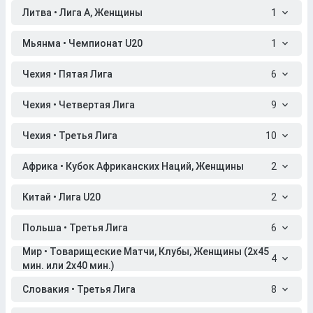
Литва • Лига A, Женщины
1
Мьянма • Чемпионат U20
1
Чехия • Пятая Лига
6
Чехия • Четвертая Лига
9
Чехия • Третья Лига
10
Африка • Кубок Африканских Наций, Женщины
2
Китай • Лига U20
2
Польша • Третья Лига
6
Мир • Товарищеские Матчи, Клубы, Женщины (2x45
4
мин. или 2x40 мин.)
Словакия • Третья Лига
8