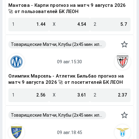
Мантова - Карпи прогноз на матч 9 августа 2026
🚀 от пользователей БК ЛЕОН
1
1.44
X
4.54
2
5.7
Товарищеские Матчи, Клубы (2x45 мин. или 2x40 мин.)
Олимпик Марсель - Атлетик Бильбао прогноз на
матч 9 августа 2026 🚀 от посетителей БК ЛЕОН
1
2.56
X
3.61
2
2.37
Товарищеские Матчи, Клубы (2x45 мин. или 2x40 мин.)