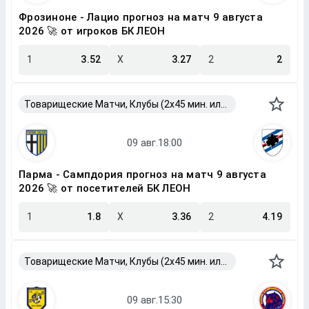
Фрозиноне - Лацио прогноз на матч 9 августа
2026 🚀 от игроков БК ЛЕОН
1
3.52
X
3.27
2
2
Товарищеские Матчи, Клубы (2x45 мин. или 2x40 мин.)
Парма - Сампдория прогноз на матч 9 августа
2026 🚀 от посетителей БК ЛЕОН
1
1.8
X
3.36
2
4.19
Товарищеские Матчи, Клубы (2x45 мин. или 2x40 мин.)