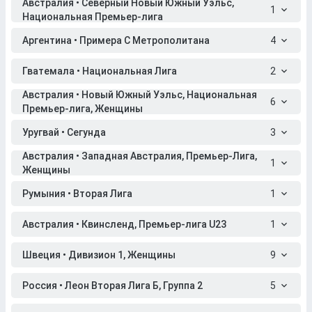
Австралия • Северный Новый Южный Уэльс,
1
Национальная Премьер-лига
Аргентина • Примера C Метрополитана
4
Гватемала • Национальная Лига
2
Австралия • Новый Южный Уэльс, Национальная
6
Премьер-лига, Женщины
Уругвай • Сегунда
3
Австралия • Западная Австралия, Премьер-Лига,
1
Женщины
Румыния • Вторая Лига
1
Австралия • Квинсленд, Премьер-лига U23
1
Швеция • Дивизион 1, Женщины
9
Россия • Леон Вторая Лига Б, Группа 2
5