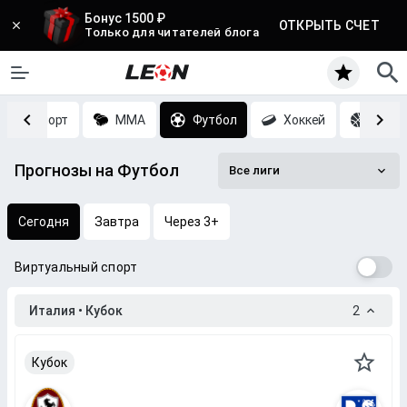
Бонус 1500 ₽
ОТКРЫТЬ СЧЕТ
Только для читателей блога
Киберспорт
MMA
Футбол
Хоккей
Баск
Прогнозы на Футбол
Все лиги
Сегодня
Завтра
Через 3+
Виртуальный спорт
Италия • Кубок
2
Кубок