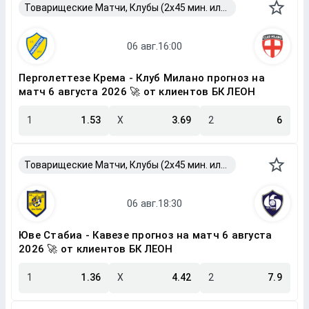
Товарищеские Матчи, Клубы (2x45 мин. или 2x40 мин.)
Перголеттезе Крема - Клуб Милано прогноз на
матч 6 августа 2026 🚀 от клиентов БК ЛЕОН
1
1.53
X
3.69
2
6
Товарищеские Матчи, Клубы (2x45 мин. или 2x40 мин.)
Юве Стабиа - Кавезе прогноз на матч 6 августа
2026 🚀 от клиентов БК ЛЕОН
1
1.36
X
4.42
2
7.9