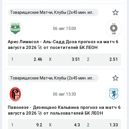
Товарищеские Матчи, Клубы (2x45 мин. или 2x40 мин.)
Арис Лимасол - Аль-Садд Доха прогноз на матч 6
августа 2026 🚀 от посетителей БК ЛЕОН
1
2.46
X
3.51
2
2.51
Товарищеские Матчи, Клубы (2x45 мин. или 2x40 мин.)
Павонезе - Дезенцано Кальвина прогноз на матч 6
августа 2026 🚀 от пользователей БК ЛЕОН
1
9.2
X
4.3
2
1.33