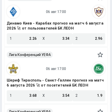
Динамо Киев - Карабах прогноз на матч 6 августа
2026 🚀 от пользователей БК ЛЕОН
1
2.26
X
3.34
2
2.96
Лига Конференций УЕФА
Шериф Тирасполь - Санкт-Галлен прогноз на матч
6 августа 2026 🚀 от посетителей БК ЛЕОН
1
3.68
X
3.54
2
1.9
Лига Конференций УЕФА