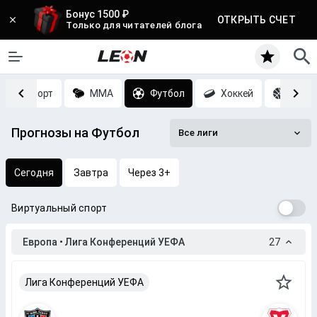
Бонус 1500 ₽
ОТКРЫТЬ СЧЕТ
Только для читателей блога
Киберспорт
MMA
Футбол
Хоккей
Баск
Прогнозы на Футбол
Все лиги
Сегодня
Завтра
Через 3+
Виртуальный спорт
Европа • Лига Конференций УЕФА
27
Лига Конференций УЕФА