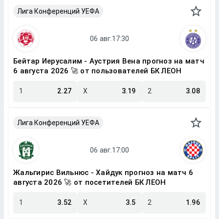
Лига Конференций УЕФА
Бейтар Иерусалим - Аустрия Вена прогноз на матч
6 августа 2026 🚀 от пользователей БК ЛЕОН
1
2.27
X
3.19
2
3.08
Лига Конференций УЕФА
Жальгирис Вильнюс - Хайдук прогноз на матч 6
августа 2026 🚀 от посетителей БК ЛЕОН
1
3.52
X
3.5
2
1.96