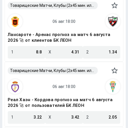
Товарищеские Матчи, Клубы (2x45 мин. или 2x40 мин.)
Лансароте - Аренас прогноз на матч 6 августа
2026 🚀 от клиентов БК ЛЕОН
1
8.8
X
4.31
2
1.34
Товарищеские Матчи, Клубы (2x45 мин. или 2x40 мин.)
Реал Хаэн - Кордова прогноз на матч 6 августа
2026 🚀 от пользователей БК ЛЕОН
1
3.22
X
3.42
2
2.05