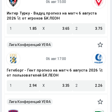
Интер Турку - Вадуц прогноз на матч 6 августа
2026 🚀 от игроков БК ЛЕОН
1
1.85
X
3.65
2
3.75
Лига Конференций УЕФА
Гетеборг - Гент прогноз на матч 6 августа 2026 🚀
от пользователей БК ЛЕОН
1
2.94
X
3.35
2
2.26
Лига Конференций УЕФА