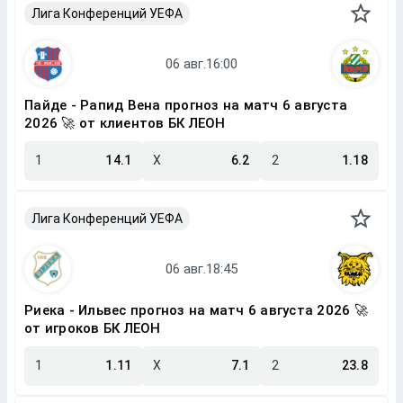
Лига Конференций УЕФА
Пайде - Рапид Вена прогноз на матч 6 августа
2026 🚀 от клиентов БК ЛЕОН
1
14.1
X
6.2
2
1.18
Лига Конференций УЕФА
Риека - Ильвес прогноз на матч 6 августа 2026 🚀
от игроков БК ЛЕОН
1
1.11
X
7.1
2
23.8