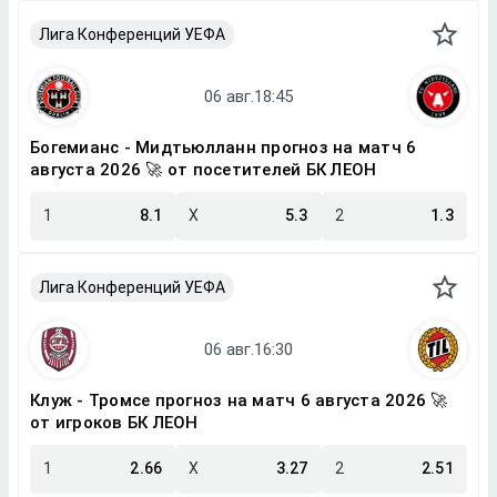
Лига Конференций УЕФА
Богемианс - Мидтьюлланн прогноз на матч 6
августа 2026 🚀 от посетителей БК ЛЕОН
1
8.1
X
5.3
2
1.3
Лига Конференций УЕФА
Клуж - Тромсе прогноз на матч 6 августа 2026 🚀
от игроков БК ЛЕОН
1
2.66
X
3.27
2
2.51