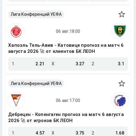
Лига Конференций УЕФА
Хапоэль Тель-Авив - Катовице прогноз на матч 6
августа 2026 🚀 от клиентов БК ЛЕОН
1
2.21
X
3.27
2
3.1
Лига Конференций УЕФА
Дебрецен - Копенгаген прогноз на матч 6 августа
2026 🚀 от игроков БК ЛЕОН
1
4.57
X
3.75
2
1.68