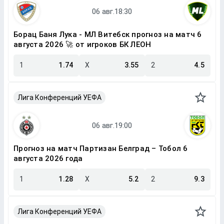
Борац Баня Лука - МЛ Витебск прогноз на матч 6
августа 2026 🚀 от игроков БК ЛЕОН
1
1.74
X
3.55
2
4.5
Лига Конференций УЕФА
Прогноз на матч Партизан Белград – Тобол 6
августа 2026 года
1
1.28
X
5.2
2
9.3
Лига Конференций УЕФА