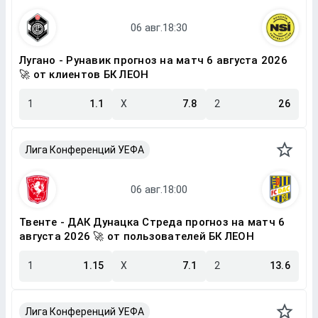
Лугано - Рунавик прогноз на матч 6 августа 2026
🚀 от клиентов БК ЛЕОН
1
1.1
X
7.8
2
26
Лига Конференций УЕФА
Твенте - ДАК Дунацка Стреда прогноз на матч 6
августа 2026 🚀 от пользователей БК ЛЕОН
1
1.15
X
7.1
2
13.6
Лига Конференций УЕФА