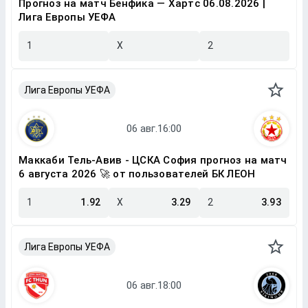
Прогноз на матч Бенфика — Хартс 06.08.2026 |
Лига Европы УЕФА
1
X
2
Лига Европы УЕФА
Маккаби Тель-Авив - ЦСКА София прогноз на матч
6 августа 2026 🚀 от пользователей БК ЛЕОН
1
1.92
X
3.29
2
3.93
Лига Европы УЕФА