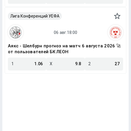
Лига Конференций УЕФА
Аякс - Шелбурн прогноз на матч 6 августа 2026 🚀
от пользователей БК ЛЕОН
1
1.06
X
9.8
2
27