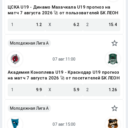
ЦСКА U19 - Динамо Махачкала U19 прогноз на
матч 7 августа 2026 🚀 от пользователей БК ЛЕОН
1
1.2
X
6.2
2
15.4
Молодежная Лига А
Академия Коноплева U19 - Краснодар U19 прогноз
на матч 7 августа 2026 🚀 от посетителей БК ЛЕОН
1
9.9
X
5.9
2
1.26
Молодежная Лига А