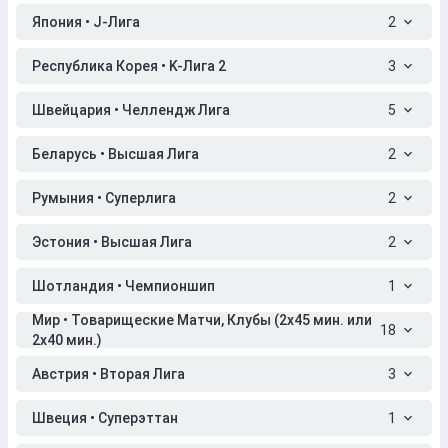
Япония • J-Лига
2
Республика Корея • K-Лига 2
3
Швейцария • Челлендж Лига
5
Беларусь • Высшая Лига
2
Румыния • Суперлига
2
Эстония • Высшая Лига
2
Шотландия • Чемпионшип
1
Мир • Товарищеские Матчи, Клубы (2x45 мин. или
18
2x40 мин.)
Австрия • Вторая Лига
3
Швеция • Суперэттан
1