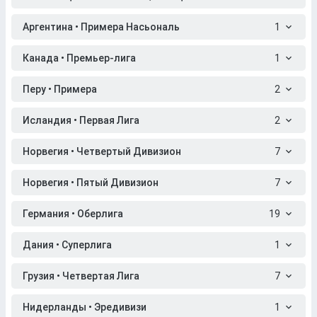
Аргентина • Примера Насьональ
1
Канада • Премьер-лига
1
Перу • Примера
2
Исландия • Первая Лига
2
Норвегия • Четвертый Дивизион
7
Норвегия • Пятый Дивизион
7
Германия • Оберлига
19
Дания • Суперлига
1
Грузия • Четвертая Лига
7
Нидерланды • Эредивизи
1