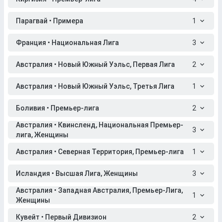
Парагвай • Примера
1
Франция • Национальная Лига
3
Австралия • Новый Южный Уэльс, Первая Лига
2
Австралия • Новый Южный Уэльс, Третья Лига
1
Боливия • Премьер-лига
2
Австралия • Квинсленд, Национальная Премьер-
3
лига, Женщины
Австралия • Северная Территория, Премьер-лига
1
Исландия • Высшая Лига, Женщины
3
Австралия • Западная Австралия, Премьер-Лига,
1
Женщины
Кувейт • Первый Дивизион
2