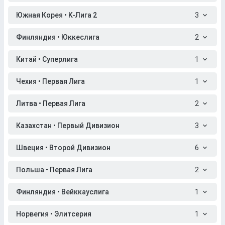
Южная Корея • K-Лига 2
3
Финляндия • Юккеслига
2
Китай • Суперлига
1
Чехия • Первая Лига
1
Литва • Первая Лига
2
Казахстан • Первый Дивизион
3
Швеция • Второй Дивизион
6
Польша • Первая Лига
2
Финляндия • Вейккауслига
1
Норвегия • Элитсерия
1