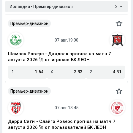
Ирландия • Премьер-дивизион
3
Премьер-дивизион
Шэмрок Роверс - Дандолк прогноз на матч 7
августа 2026 🚀 от игроков БК ЛЕОН
1
1.64
X
3.83
2
4.81
Премьер-дивизион
Дерри Сити - Слайго Роверс прогноз на матч 7
августа 2026 🚀 от пользователей БК ЛЕОН