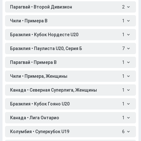
Парагвай • Второй Дивизион
2
Чили • Примера B
1
Бразилия • Кубок Нордесте U20
1
Бразилия • Паулиста U20, Серия Б
7
Парагвай • Примера B
1
Чили • Примера, Женщины
1
Канада • Северная Суперлига, Женщины
1
Бразилия • Кубок Гояно U20
1
Канада • Лига Онтарио
1
Колумбия • Суперкубок U19
6