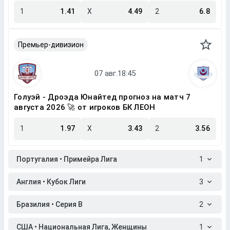
1
1.41
X
4.49
2
6.8
Премьер-дивизион
Голуэй - Дроэда Юнайтед прогноз на матч 7
августа 2026 🚀 от игроков БК ЛЕОН
1
1.97
X
3.43
2
3.56
Португалия • Примейра Лига
1
Англия • Кубок Лиги
3
Бразилия • Серия B
2
США • Национальная Лига, Женщины
1