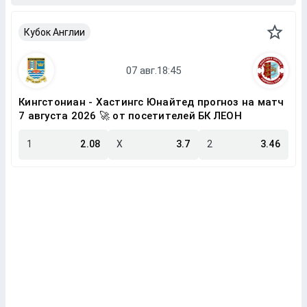
Кубок Англии
Кингстониан - Хастингс Юнайтед прогноз на матч
7 августа 2026 🚀 от посетителей БК ЛЕОН
1
2.08
X
3.7
2
3.46