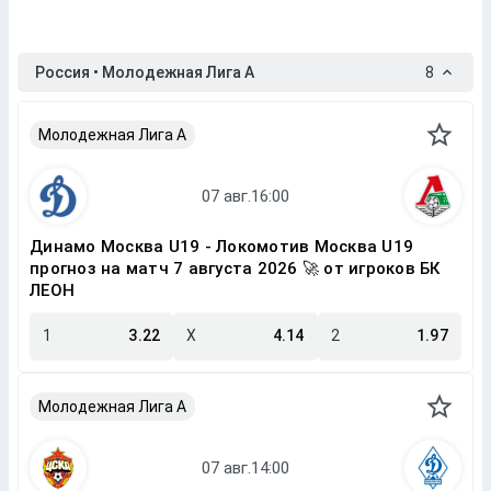
Россия • Молодежная Лига А
8
Молодежная Лига А
Динамо Москва U19 - Локомотив Москва U19
прогноз на матч 7 августа 2026 🚀 от игроков БК
ЛЕОН
1
3.22
X
4.14
2
1.97
Молодежная Лига А