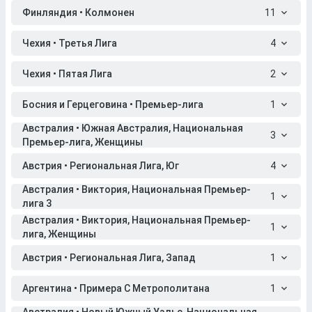
Финляндия • Колмонен
11
Чехия • Третья Лига
4
Чехия • Пятая Лига
2
Босния и Герцеговина • Премьер-лига
1
Австралия • Южная Австралия, Национальная
3
Премьер-лига, Женщины
Австрия • Региональная Лига, Юг
4
Австралия • Виктория, Национальная Премьер-
1
лига 3
Австралия • Виктория, Национальная Премьер-
1
лига, Женщины
Австрия • Региональная Лига, Запад
1
Аргентина • Примера C Метрополитана
1