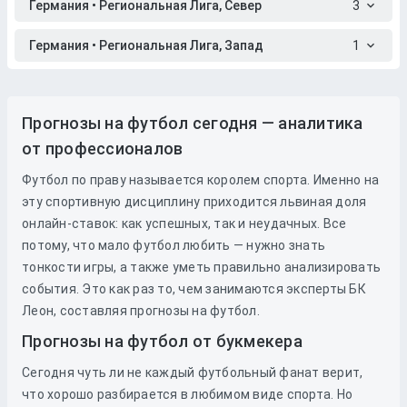
Германия • Региональная Лига, Север
3
Германия • Региональная Лига, Запад
1
Прогнозы на футбол сегодня — аналитика
от профессионалов
Футбол по праву называется королем спорта. Именно на
эту спортивную дисциплину приходится львиная доля
онлайн-ставок: как успешных, так и неудачных. Все
потому, что мало футбол любить — нужно знать
тонкости игры, а также уметь правильно анализировать
события. Это как раз то, чем занимаются эксперты БК
Леон, составляя прогнозы на футбол.
Прогнозы на футбол от букмекера
Сегодня чуть ли не каждый футбольный фанат верит,
что хорошо разбирается в любимом виде спорта. Но