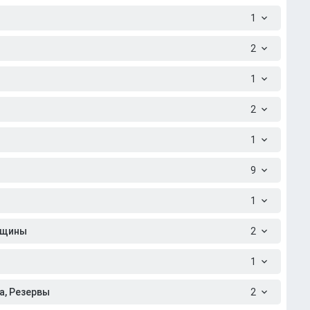
1
2
1
2
1
9
1
нщины
2
1
а, Резервы
2