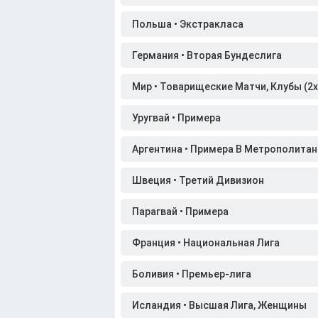
Польша • Экстракласа
Германия • Вторая Бундеслига
Мир • Товарищеские Матчи, Клубы (2x4
Уругвай • Примера
Аргентина • Примера B Метрополитан
Швеция • Третий Дивизион
Парагвай • Примера
Франция • Национальная Лига
Боливия • Премьер-лига
Исландия • Высшая Лига, Женщины