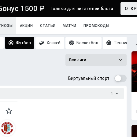
Бонус 1500 ₽
Только для читателей блога
ОТКР
ГНОЗЫ
АКЦИИ
СТАТЬИ
МАТЧИ
ПРОМОКОДЫ
Футбол
Хоккей
Баскетбол
Теннис
Все лиги
Виртуальный спорт
1