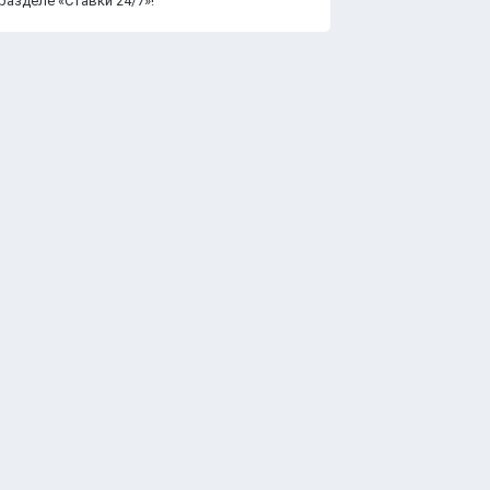
разделе «Ставки 24/7»!