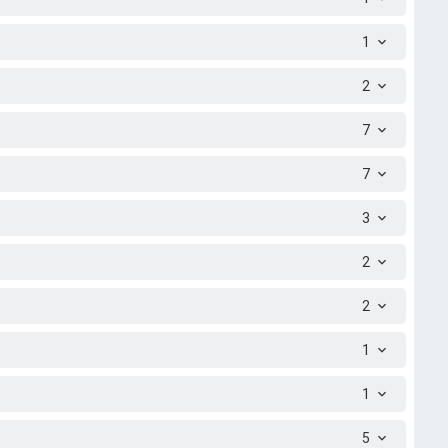
1
2
7
7
3
2
2
1
1
5