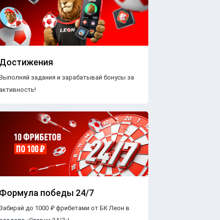
Достижения
Выполняй задания и зарабатывай бонусы за
активность!
Формула победы 24/7
Забирай до 1000 ₽ фрибетами от БК Леон в