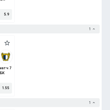
5.9
1
матч 7
 БК
1.55
1