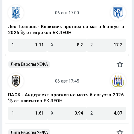
Лех Познань - Клаксвик прогноз на матч 6 августа
2026 🚀 от игроков БК ЛЕОН
1
1.11
X
8.2
2
17.3
Лига Европы УЕФА
ПАОК - Андерлехт прогноз на матч 6 августа 2026
🚀 от клиентов БК ЛЕОН
1
1.61
X
3.94
2
4.87
Лига Европы УЕФА