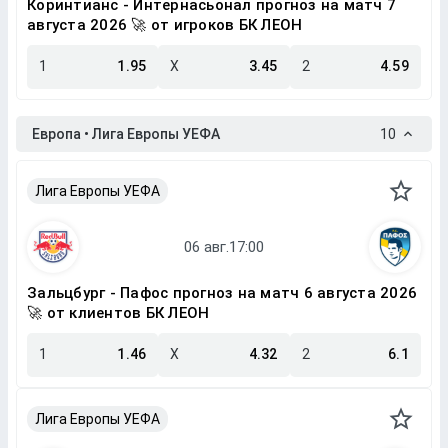
Коринтианс - Интернасьонал прогноз на матч 7
августа 2026 🚀 от игроков БК ЛЕОН
1
1.95
X
3.45
2
4.59
Европа • Лига Европы УЕФА
10
Лига Европы УЕФА
Зальцбург - Пафос прогноз на матч 6 августа 2026
🚀 от клиентов БК ЛЕОН
1
1.46
X
4.32
2
6.1
Лига Европы УЕФА