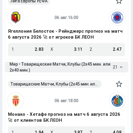
Лига Европы УЕФА
Ягеллония Белосток - Рейнджерс прогноз на матч
6 августа 2026 🚀 от игроков БК ЛЕОН
1
2.83
X
3.11
2
2.47
Мир • Товарищеские Матчи, Клубы (2x45 мин. или
21
2x40 мин.)
Товарищеские Матчи, Клубы (2x45 мин. или 2x40 мин.)
Монако - Хетафе прогноз на матч 6 августа 2026
🚀 от клиентов БК ЛЕОН
1
1.94
X
3.87
2
4.08