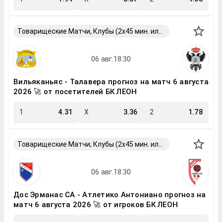
Товарищеские Матчи, Клубы (2x45 мин. или 2x40 мин.)
Вильяканьяс - Талавера прогноз на матч 6 августа
2026 🚀 от посетителей БК ЛЕОН
1
4.31
X
3.36
2
1.78
Товарищеские Матчи, Клубы (2x45 мин. или 2x40 мин.)
Дос Эрманас СА - Атлетико Антониано прогноз на
матч 6 августа 2026 🚀 от игроков БК ЛЕОН