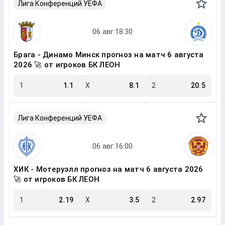
Лига Конференций УЕФА
Брага - Динамо Минск прогноз на матч 6 августа
2026 🚀 от игроков БК ЛЕОН
1
1.1
X
8.1
2
20.5
Лига Конференций УЕФА
ХИК - Мотеруэлл прогноз на матч 6 августа 2026
🚀 от игроков БК ЛЕОН
1
2.19
X
3.5
2
2.97