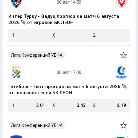
Интер Турку - Вадуц прогноз на матч 6 августа
2026 🚀 от игроков БК ЛЕОН
1
X
2
Лига Конференций УЕФА
Гетеборг - Гент прогноз на матч 6 августа 2026 🚀
от пользователей БК ЛЕОН
1
3.01
X
3.43
2
2.19
Лига Конференций УЕФА