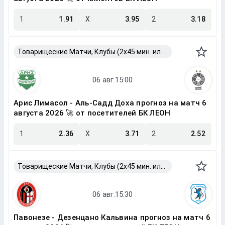
1
1.91
X
3.95
2
3.18
Товарищеские Матчи, Клубы (2x45 мин. или 2x40 мин.)
Арис Лимасол - Аль-Садд Доха прогноз на матч 6
августа 2026 🚀 от посетителей БК ЛЕОН
1
2.36
X
3.71
2
2.52
Товарищеские Матчи, Клубы (2x45 мин. или 2x40 мин.)
Павонезе - Дезенцано Кальвина прогноз на матч 6