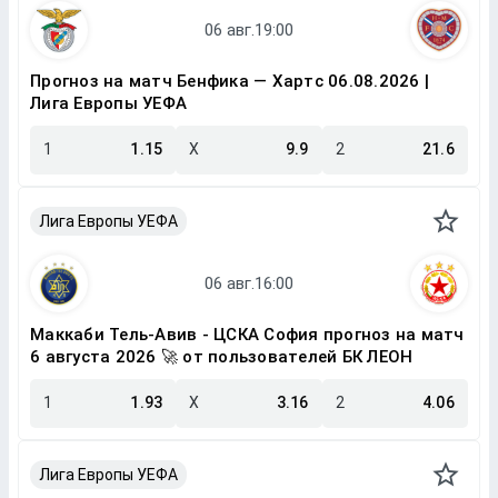
Прогноз на матч Бенфика — Хартс 06.08.2026 |
Лига Европы УЕФА
1
1.15
X
9.9
2
21.6
Лига Европы УЕФА
Маккаби Тель-Авив - ЦСКА София прогноз на матч
6 августа 2026 🚀 от пользователей БК ЛЕОН
1
1.93
X
3.16
2
4.06
Лига Европы УЕФА