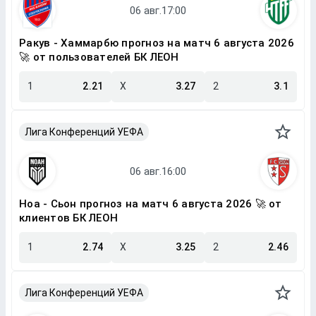
Ракув - Хаммарбю прогноз на матч 6 августа 2026
🚀 от пользователей БК ЛЕОН
1
2.21
X
3.27
2
3.1
Лига Конференций УЕФА
Ноа - Сьон прогноз на матч 6 августа 2026 🚀 от
клиентов БК ЛЕОН
1
2.74
X
3.25
2
2.46
Лига Конференций УЕФА