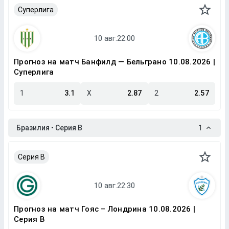
Суперлига
Прогноз на матч Банфилд — Бельграно 10.08.2026 |
Суперлига
1
3.1
X
2.87
2
2.57
Бразилия • Серия B
1
Серия B
Прогноз на матч Гояс – Лондрина 10.08.2026 |
Серия B