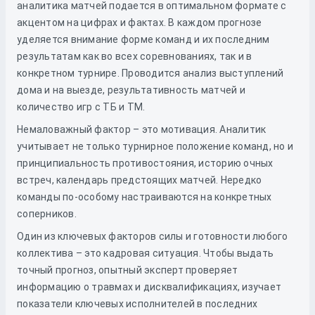
аналитика матчей подается в оптимальном формате с
акцентом на цифрах и фактах. В каждом прогнозе
уделяется внимание форме команд и их последним
результатам как во всех соревнованиях, так и в
конкретном турнире. Проводится анализ выступлений
дома и на выезде, результативность матчей и
количество игр с ТБ и ТМ.
Немаловажный фактор – это мотивация. Аналитик
учитывает не только турнирное положение команд, но и
принципиальность противостояния, историю очных
встреч, календарь предстоящих матчей. Нередко
команды по-особому настраиваются на конкретных
соперников.
Один из ключевых факторов силы и готовности любого
коллектива – это кадровая ситуация. Чтобы выдать
точный прогноз, опытный эксперт проверяет
информацию о травмах и дисквалификациях, изучает
показатели ключевых исполнителей в последних