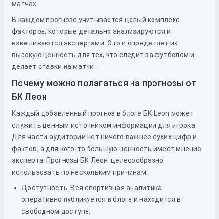
матчах.
В каждом прогнозе учитывается целый комплекс
факторов, которые детально анализируются и
взвешиваются экспертами. Это и определяет их
высокую ценность для тех, кто следит за футболом и
делает ставки на матчи.
Почему можно полагаться на прогнозы от
БК Леон
Каждый добавленный прогноз в блоге БК Leon может
служить ценным источником информации для игрока.
Для части аудитории нет ничего важнее сухих цифр и
фактов, а для кого-то большую ценность имеет мнение
эксперта. Прогнозы БК Леон целесообразно
использовать по нескольким причинам.
Доступность. Вся спортивная аналитика
оперативно публикуется в блоге и находится в
свободном доступе.