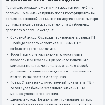
При анализе каждого матча учитывается вся глубина
росписи. Во внимание принимаются коэффициенты не
только на основной исход, но и на другие варианты пари.
Вот какие виды ставок встречаются в футбольных
прогнозах в блоге на сегодня:
Основной исход. Содержит три варианта ставки: П1
– победа первого коллектива, Н – ничья, П2 –
победа второго коллектива.
Фора. Пари с учетом гандикапа, может быть
плюсовой и минусовой. При расчете к значению
команды, на которую делалась ставка с форой,
добавляется значение гандикапа и сравнивается с
итоговым показателем соперника.
Тотал. Ставка на количественный показатель. ТБ –
тотал будет больше указанного значения, ТМ –
меньше указанного значения.
Двойной исход. Предполагает три варианта пари: