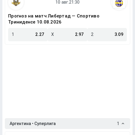
Прогноз на матч Либертад — Спортиво
Триниденсе 10.08.2026
1
2.27
X
2.97
2
3.09
Аргентина • Суперлига
1