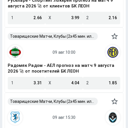
Руселаре - Спортинг Локерен прогноз на матч 9
августа 2026 🚀 от клиентов БК ЛЕОН
1
2.66
X
3.99
2
2.16
Товарищеские Матчи, Клубы (2x45 мин. или 2x40 мин.)
Радомяк Радом - АЕЛ прогноз на матч 9 августа
2026 🚀 от посетителей БК ЛЕОН
1
3.31
X
4.04
2
1.85
Товарищеские Матчи, Клубы (2x45 мин. или 2x40 мин.)