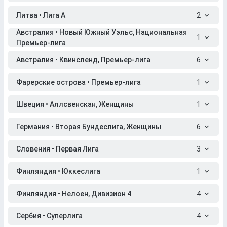
Литва • Лига A
2
Австралия • Новый Южный Уэльс, Национальная
1
Премьер-лига
Австралия • Квинсленд, Премьер-лига
6
Фарерские острова • Премьер-лига
1
Швеция • Аллсвенскан, Женщины
1
Германия • Вторая Бундеслига, Женщины
6
Словения • Первая Лига
3
Финляндия • Юккеслига
1
Финляндия • Нелоен, Дивизион 4
4
Сербия • Суперлига
4