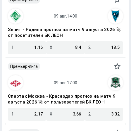
Зенит - Родина прогноз на матч 9 августа 2026 🚀
от посетителей БК ЛЕОН
1
1.16
X
8.4
2
18.5
Премьер-лига
Спартак Москва - Краснодар прогноз на матч 9
августа 2026 🚀 от пользователей БК ЛЕОН
1
2.17
X
3.66
2
3.32