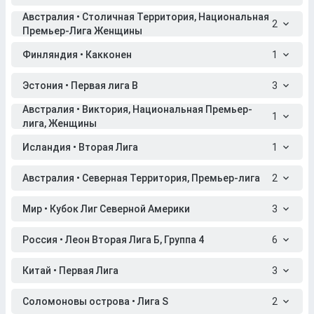
Австралия • Столичная Территория, Национальная
2
Премьер-Лига Женщины
Финляндия • Какконен
1
Эстония • Первая лига В
3
Австралия • Виктория, Национальная Премьер-
1
лига, Женщины
Исландия • Вторая Лига
1
Австралия • Северная Территория, Премьер-лига
2
Мир • Кубок Лиг Северной Америки
3
Россия • Леон Вторая Лига Б, Группа 4
6
Китай • Первая Лига
3
Соломоновы острова • Лига S
2