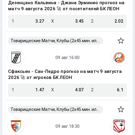
Дезенцано Кальвина - Джана Эрминио прогноз на
матч 9 августа 2026 🚀 от посетителей БК ЛЕОН
1
3.27
X
3.45
2
2.02
Товарищеские Матчи, Клубы (2x45 мин. или 2x40 мин.)
Сфаксьен - Сан-Педро прогноз на матч 9 августа
2026 🚀 от игроков БК ЛЕОН
1
1.47
X
4.07
2
6.1
Товарищеские Матчи, Клубы (2x45 мин. или 2x40 мин.)