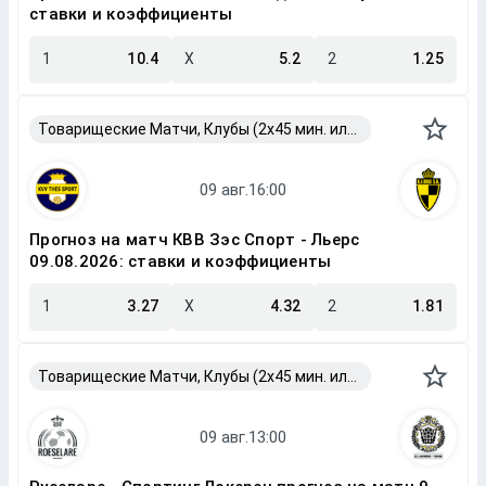
ставки и коэффициенты
1
10.4
X
5.2
2
1.25
Товарищеские Матчи, Клубы (2x45 мин. или 2x40 мин.)
Прогноз на матч КВВ Зэс Спорт - Льерс
09.08.2026: ставки и коэффициенты
1
3.27
X
4.32
2
1.81
Товарищеские Матчи, Клубы (2x45 мин. или 2x40 мин.)