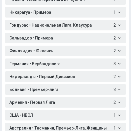
Никарагуа • Примера
1
Гондурас • Национальная Лига, Клаусура
2
Сальвадор • Примера
2
Финляндия • Юккенен
2
Германия • Вербандслига
3
Нидерланды • Первый Дивизион
2
Боливия • Премьер-лига
3
Армения • Первая Лига
2
США • НВСЛ
1
Австралия • Тасмания, Премьер-Лига, Женщины
1