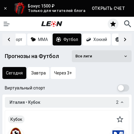
Бонус 1500 ₽
ОТКРЫТЬ СЧЕТ
Только для читателей блога
Киберспорт
MMA
Футбол
Хоккей
Баск
Прогнозы на Футбол
Все лиги
Сегодня
Завтра
Через 3+
Виртуальный спорт
Италия • Кубок
2
Кубок