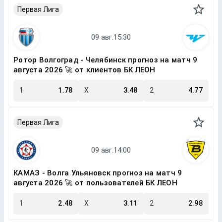
Первая Лига
Ротор Волгоград - Челябинск прогноз на матч 9
августа 2026 🚀 от клиентов БК ЛЕОН
1
1.78
X
3.48
2
4.77
Первая Лига
КАМАЗ - Волга Ульяновск прогноз на матч 9
августа 2026 🚀 от пользователей БК ЛЕОН
1
2.48
X
3.11
2
2.98