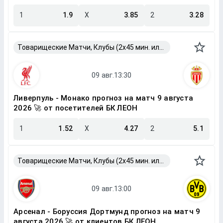
1
1.9
X
3.85
2
3.28
Товарищеские Матчи, Клубы (2x45 мин. или 2x40 мин.)
Ливерпуль - Монако прогноз на матч 9 августа
2026 🚀 от посетителей БК ЛЕОН
1
1.52
X
4.27
2
5.1
Товарищеские Матчи, Клубы (2x45 мин. или 2x40 мин.)
Арсенал - Боруссия Дортмунд прогноз на матч 9
августа 2026 🚀 от клиентов БК ЛЕОН