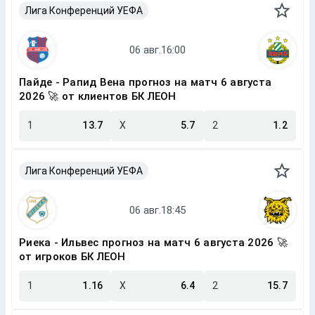
Лига Конференций УЕФА
Пайде - Рапид Вена прогноз на матч 6 августа
2026 🚀 от клиентов БК ЛЕОН
1
13.7
X
5.7
2
1.2
Лига Конференций УЕФА
Риека - Ильвес прогноз на матч 6 августа 2026 🚀
от игроков БК ЛЕОН
1
1.16
X
6.4
2
15.7