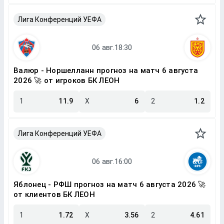
Лига Конференций УЕФА
Валюр - Норшелланн прогноз на матч 6 августа
2026 🚀 от игроков БК ЛЕОН
1
11.9
X
6
2
1.2
Лига Конференций УЕФА
Яблонец - РФШ прогноз на матч 6 августа 2026 🚀
от клиентов БК ЛЕОН
1
1.72
X
3.56
2
4.61