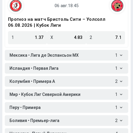
Прогноз на матч Бристоль Сити – Уолсолл
06.08.2026 | Кубок Лиги
1
1.37
X
4.83
2
7.1
Мексика • Лига де Экспансьон МХ
1
Исландия • Первая Лига
1
Колумбия • Примера A
2
Мир • Кубок Лиг Северной Америки
1
Перу • Примера
1
Боливия • Премьер-лига
2