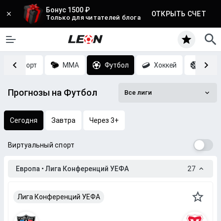
Бонус 1500 ₽
ОТКРЫТЬ СЧЕТ
Только для читателей блога
Киберспорт
MMA
Футбол
Хоккей
Баск
Прогнозы на Футбол
Все лиги
Сегодня
Завтра
Через 3+
Виртуальный спорт
Европа • Лига Конференций УЕФА
27
Лига Конференций УЕФА