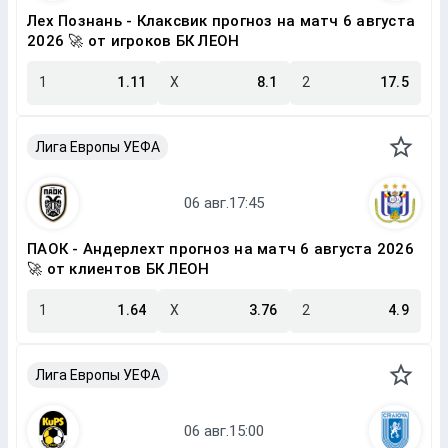
Лех Познань - Клаксвик прогноз на матч 6 августа
2026 🚀 от игроков БК ЛЕОН
1
1.11
X
8.1
2
17.5
Лига Европы УЕФА
ПАОК - Андерлехт прогноз на матч 6 августа 2026
🚀 от клиентов БК ЛЕОН
1
1.64
X
3.76
2
4.9
Лига Европы УЕФА