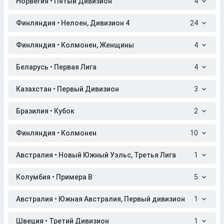
Норвегия • Пятый Дивизион
4
Финляндия • Нелоен, Дивизион 4
24
Финляндия • Колмонен, Женщины
4
Беларусь • Первая Лига
4
Казахстан • Первый Дивизион
3
Бразилия • Кубок
2
Финляндия • Колмонен
10
Австралия • Новый Южный Уэльс, Третья Лига
1
Колумбия • Примера B
5
Австралия • Южная Австралия, Первый дивизион
1
Швеция • Третий Дивизион
1