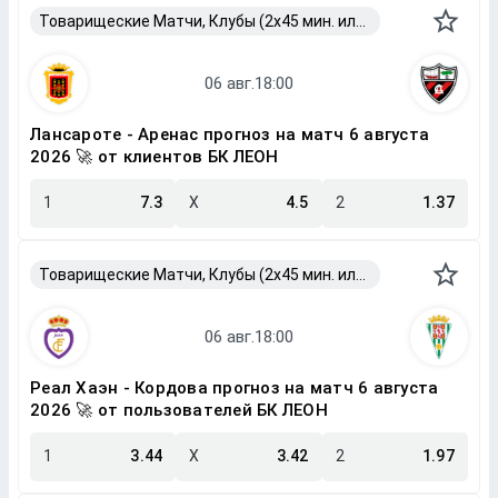
Товарищеские Матчи, Клубы (2x45 мин. или 2x40 мин.)
Лансароте - Аренас прогноз на матч 6 августа
2026 🚀 от клиентов БК ЛЕОН
1
7.3
X
4.5
2
1.37
Товарищеские Матчи, Клубы (2x45 мин. или 2x40 мин.)
Реал Хаэн - Кордова прогноз на матч 6 августа
2026 🚀 от пользователей БК ЛЕОН
1
3.44
X
3.42
2
1.97