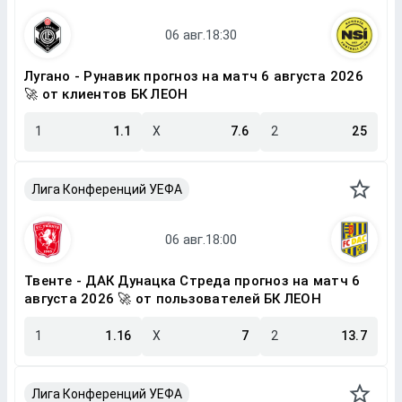
Лугано - Рунавик прогноз на матч 6 августа 2026
🚀 от клиентов БК ЛЕОН
1
1.1
X
7.6
2
25
Лига Конференций УЕФА
Твенте - ДАК Дунацка Стреда прогноз на матч 6
августа 2026 🚀 от пользователей БК ЛЕОН
1
1.16
X
7
2
13.7
Лига Конференций УЕФА