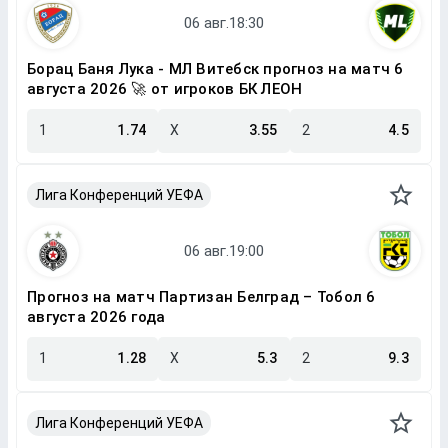
Борац Баня Лука - МЛ Витебск прогноз на матч 6
августа 2026 🚀 от игроков БК ЛЕОН
1
1.74
X
3.55
2
4.5
Лига Конференций УЕФА
Прогноз на матч Партизан Белград – Тобол 6
августа 2026 года
1
1.28
X
5.3
2
9.3
Лига Конференций УЕФА