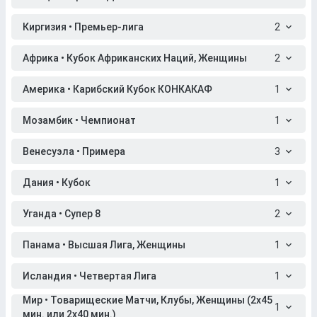
Киргизия • Премьер-лига
2
Африка • Кубок Африканских Наций, Женщины
2
Америка • Карибский Кубок КОНКАКАФ
1
Мозамбик • Чемпионат
1
Венесуэла • Примера
3
Дания • Кубок
1
Уганда • Супер 8
2
Панама • Высшая Лига, Женщины
1
Исландия • Четвертая Лига
1
Мир • Товарищеские Матчи, Клубы, Женщины (2x45
1
мин. или 2x40 мин.)