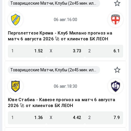
Товарищеские Матчи, Клубы (2x45 мин. или 2x40 мин.)
Перголеттезе Крема - Клуб Милано прогноз на
матч 6 августа 2026 🚀 от клиентов БК ЛЕОН
1
1.52
X
3.73
2
6.1
Товарищеские Матчи, Клубы (2x45 мин. или 2x40 мин.)
Юве Стабиа - Кавезе прогноз на матч 6 августа
2026 🚀 от клиентов БК ЛЕОН
1
1.36
X
4.42
2
7.9