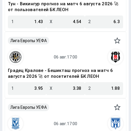
Тун - Викингур прогноз на матч 6 августа 2026 🚀
от пользователей БК ЛЕОН
1
1.43
X
4.54
2
6.3
Лига Европы УЕФА
Градец Кралове - Бешикташ прогноз на матч 6
августа 2026 🚀 от посетителей БК ЛЕОН
1
3.95
X
3.38
2
1.88
Лига Европы УЕФА