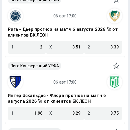
Рига - Дьер прогноз на матч 6 августа 2026 🚀 от
клиентов БК ЛЕОН
1
2
X
3.51
2
3.39
Лига Конференций УЕФА
Интер Эскальдес - Флора прогноз на матч 6
августа 2026 🚀 от клиентов БК ЛЕОН
1
1.96
X
3.29
2
3.75