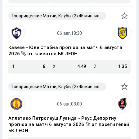
Товарищеские Матчи, Клубы (2x45 мин. или 2x40 мин.)
Кавезе - Юве Стабиа прогноз на матч 6 августа
2026 🚀 от клиентов БК ЛЕОН
1
8
X
4.49
2
1.35
Товарищеские Матчи, Клубы (2x45 мин. или 2x40 мин.)
Атлетико Петролеуш Луанда - Реус Депортиу
прогноз на матч 6 августа 2026 🚀 от посетителей
БК ЛЕОН