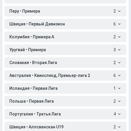
Перу • Примера
2
Швеция • Первый Дивизион
6
Колумбия • Примера A
2
Уругвай • Примера
3
Словакия • Вторая Лига
2
Австралия • Квинсленд, Премьер-лига 2
6
Исландия • Первая Лига
1
Польша • Первая Лига
2
Португалия • Третья Лига
4
Швеция • Аллсвенскан U19
2