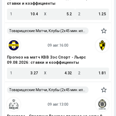
ставки и коэффициенты
1
10.4
X
5.2
2
1.25
Товарищеские Матчи, Клубы (2x45 мин. или 2x40 мин.)
Прогноз на матч КВВ Зэс Спорт - Льерс
09.08.2026: ставки и коэффициенты
1
3.27
X
4.32
2
1.81
Товарищеские Матчи, Клубы (2x45 мин. или 2x40 мин.)