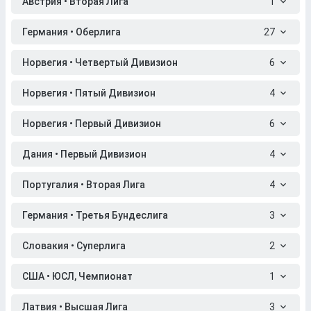
Австрия • Вторая Лига
1
Германия • Оберлига
27
Норвегия • Четвертый Дивизион
6
Норвегия • Пятый Дивизион
4
Норвегия • Первый Дивизион
6
Дания • Первый Дивизион
4
Португалия • Вторая Лига
4
Германия • Третья Бундеслига
3
Словакия • Суперлига
2
США • ЮСЛ, Чемпионат
1
Латвия • Высшая Лига
3