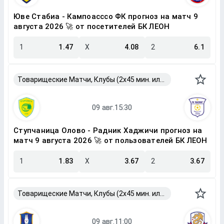
Юве Стабиа - Кампоасссо ФК прогноз на матч 9
августа 2026 🚀 от посетителей БК ЛЕОН
1
1.47
X
4.08
2
6.1
Товарищеские Матчи, Клубы (2x45 мин. или 2x40 мин.)
Ступчаница Олово - Радник Хаджичи прогноз на
матч 9 августа 2026 🚀 от пользователей БК ЛЕОН
1
1.83
X
3.67
2
3.67
Товарищеские Матчи, Клубы (2x45 мин. или 2x40 мин.)