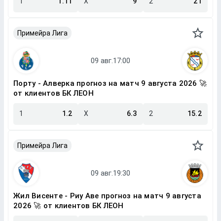
1
1.11
X
9
2
21
Примейра Лига
Порту - Алверка прогноз на матч 9 августа 2026 🚀
от клиентов БК ЛЕОН
1
1.2
X
6.3
2
15.2
Примейра Лига
Жил Висенте - Риу Аве прогноз на матч 9 августа
2026 🚀 от клиентов БК ЛЕОН