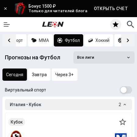
Бонус 1500 ₽
ОТКРЫТЬ СЧЕТ
Только для читателей блога
Киберспорт
MMA
Футбол
Хоккей
Баск
Прогнозы на Футбол
Все лиги
Сегодня
Завтра
Через 3+
Виртуальный спорт
Италия • Кубок
2
Кубок