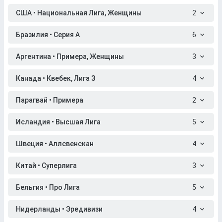
США • Национальная Лига, Женщины
2
Бразилия • Серия A
6
Аргентина • Примера, Женщины
3
Канада • Квебек, Лига 3
4
Парагвай • Примера
2
Исландия • Высшая Лига
5
Швеция • Аллсвенскан
4
Китай • Суперлига
3
Бельгия • Про Лига
5
Нидерланды • Эредивизи
4