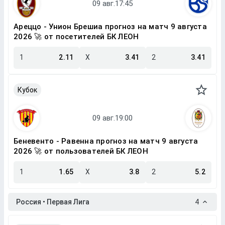
Ареццо - Унион Брешиа прогноз на матч 9 августа
2026 🚀 от посетителей БК ЛЕОН
1
2.11
X
3.41
2
3.41
Кубок
Беневенто - Равенна прогноз на матч 9 августа
2026 🚀 от пользователей БК ЛЕОН
1
1.65
X
3.8
2
5.2
Россия • Первая Лига
4