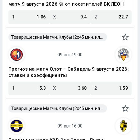
матч 9 августа 2026 🚀 от посетителей БК ЛЕОН
1
1.06
X
9.4
2
22.7
Товарищеские Матчи, Клубы (2x45 мин. или 2x40 мин.)
Прогноз на матч Олот – Сабадель 9 августа 2026:
ставки и коэффициенты
1
5.3
X
3.68
2
1.59
Товарищеские Матчи, Клубы (2x45 мин. или 2x40 мин.)