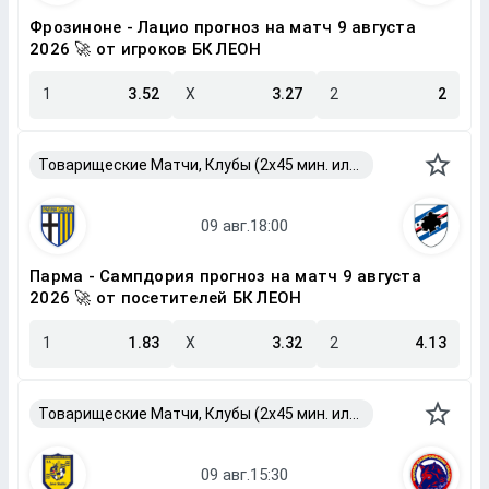
Фрозиноне - Лацио прогноз на матч 9 августа
2026 🚀 от игроков БК ЛЕОН
1
3.52
X
3.27
2
2
Товарищеские Матчи, Клубы (2x45 мин. или 2x40 мин.)
Парма - Сампдория прогноз на матч 9 августа
2026 🚀 от посетителей БК ЛЕОН
1
1.83
X
3.32
2
4.13
Товарищеские Матчи, Клубы (2x45 мин. или 2x40 мин.)