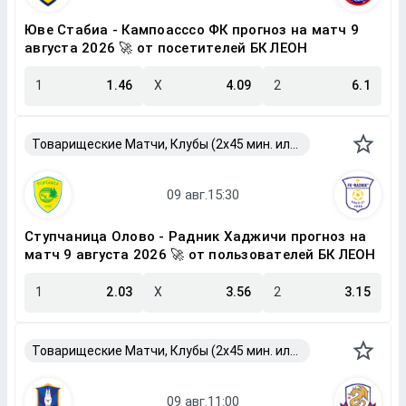
Юве Стабиа - Кампоасссо ФК прогноз на матч 9
августа 2026 🚀 от посетителей БК ЛЕОН
1
1.46
X
4.09
2
6.1
Товарищеские Матчи, Клубы (2x45 мин. или 2x40 мин.)
Ступчаница Олово - Радник Хаджичи прогноз на
матч 9 августа 2026 🚀 от пользователей БК ЛЕОН
1
2.03
X
3.56
2
3.15
Товарищеские Матчи, Клубы (2x45 мин. или 2x40 мин.)