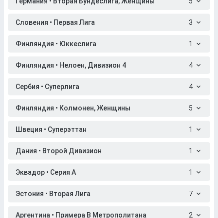
Германия • Вторая Бундеслига, Женщины
5
Словения • Первая Лига
3
Финляндия • Юккеслига
1
Финляндия • Нелоен, Дивизион 4
4
Сербия • Суперлига
4
Финляндия • Колмонен, Женщины
5
Швеция • Суперэттан
1
Дания • Второй Дивизион
1
Эквадор • Серия A
1
Эстония • Вторая Лига
7
Аргентина • Примера B Метрополитана
2