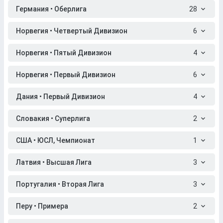
Германия • Оберлига
28
Норвегия • Четвертый Дивизион
6
Норвегия • Пятый Дивизион
4
Норвегия • Первый Дивизион
6
Дания • Первый Дивизион
4
Словакия • Суперлига
2
США • ЮСЛ, Чемпионат
1
Латвия • Высшая Лига
3
Португалия • Вторая Лига
3
Перу • Примера
2