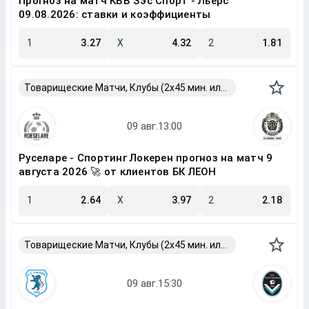
Прогноз на матч КВВ Зэс Спорт - Льерс
09.08.2026: ставки и коэффициенты
1
3.27
X
4.32
2
1.81
Товарищеские Матчи, Клубы (2x45 мин. или 2x40 мин.)
Руселаре - Спортинг Локерен прогноз на матч 9
августа 2026 🚀 от клиентов БК ЛЕОН
1
2.64
X
3.97
2
2.18
Товарищеские Матчи, Клубы (2x45 мин. или 2x40 мин.)