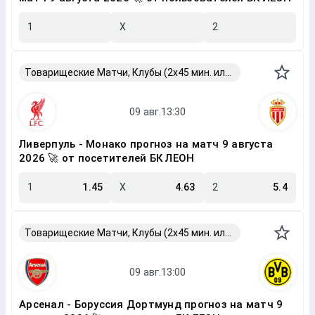
1
X
2
Товарищеские Матчи, Клубы (2x45 мин. или 2x40 мин.)
Ливерпуль - Монако прогноз на матч 9 августа
2026 🚀 от посетителей БК ЛЕОН
1
1.45
X
4.63
2
5.4
Товарищеские Матчи, Клубы (2x45 мин. или 2x40 мин.)
Арсенал - Боруссия Дортмунд прогноз на матч 9