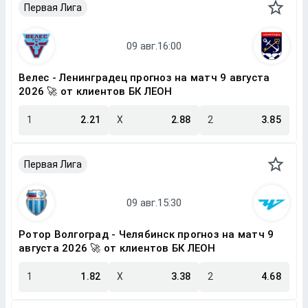
Первая Лига
Велес - Ленинградец прогноз на матч 9 августа
2026 🚀 от клиентов БК ЛЕОН
1
2.21
X
2.88
2
3.85
Первая Лига
Ротор Волгоград - Челябинск прогноз на матч 9
августа 2026 🚀 от клиентов БК ЛЕОН
1
1.82
X
3.38
2
4.68