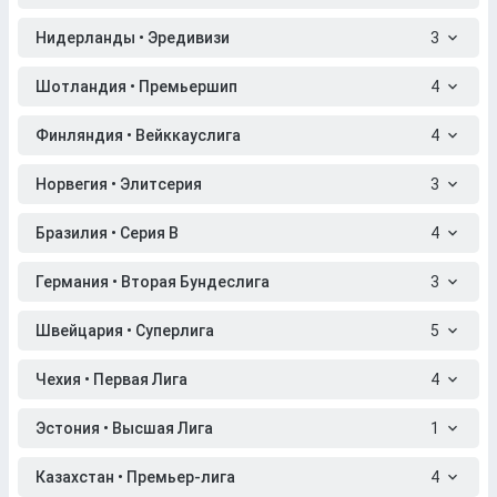
Нидерланды • Эредивизи
3
Шотландия • Премьершип
4
Финляндия • Вейккауслига
4
Норвегия • Элитсерия
3
Бразилия • Серия B
4
Германия • Вторая Бундеслига
3
Швейцария • Суперлига
5
Чехия • Первая Лига
4
Эстония • Высшая Лига
1
Казахстан • Премьер-лига
4