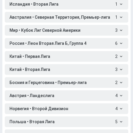
Исландия • Вторая Лига
1
Австралия • Северная Территория, Премьер-лига
1
Мир • Кубок Лиг Северной Америки
3
Россия • Леон Вторая Лига Б, Группа 4
6
Китай • Первая Лига
2
Китай • Вторая Лига
3
Босния и Герцеговина • Премьер-лига
2
Австрия • Ландеслига
4
Норвегия • Второй Дивизион
4
Польша • Вторая Лига
5