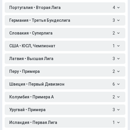
Португалия • Вторая Лига
4
Германия • Третья Бундеслига
3
Словакия • Суперлига
2
США • ЮСЛ, Чемпионат
1
Латвия • Высшая Лига
3
Перу • Примера
2
Швеция • Первый Дивизион
6
Колумбия • Примера A
2
Уругвай • Примера
3
Исландия • Первая Лига
1