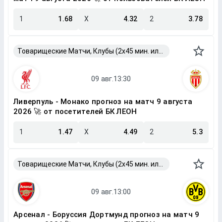
1
1.68
X
4.32
2
3.78
Товарищеские Матчи, Клубы (2x45 мин. или 2x40 мин.)
Ливерпуль - Монако прогноз на матч 9 августа
2026 🚀 от посетителей БК ЛЕОН
1
1.47
X
4.49
2
5.3
Товарищеские Матчи, Клубы (2x45 мин. или 2x40 мин.)
Арсенал - Боруссия Дортмунд прогноз на матч 9