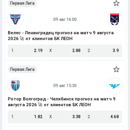
Первая Лига
Велес - Ленинградец прогноз на матч 9 августа
2026 🚀 от клиентов БК ЛЕОН
1
2.19
X
2.88
2
3.9
Первая Лига
Ротор Волгоград - Челябинск прогноз на матч 9
августа 2026 🚀 от клиентов БК ЛЕОН
1
1.82
X
3.38
2
4.68