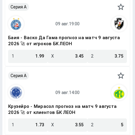
Серия A
Баия - Васко Да Гама прогноз на матч 9 августа
2026 🚀 от игроков БК ЛЕОН
1
1.99
X
3.45
2
3.75
Серия A
Крузейро - Мирасол прогноз на матч 9 августа
2026 🚀 от клиентов БК ЛЕОН
1
1.73
X
3.55
2
5