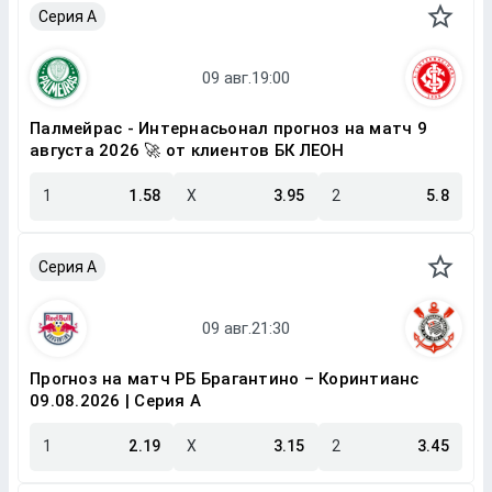
Серия A
Палмейрас - Интернасьонал прогноз на матч 9
августа 2026 🚀 от клиентов БК ЛЕОН
1
1.58
X
3.95
2
5.8
Серия A
Прогноз на матч РБ Брагантино – Коринтианс
09.08.2026 | Серия A
1
2.19
X
3.15
2
3.45