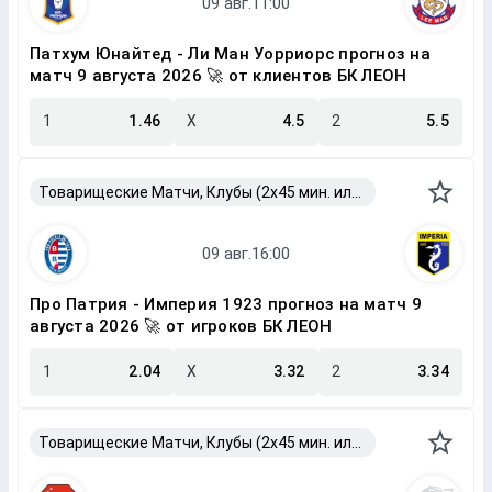
Патхум Юнайтед - Ли Ман Уорриорс прогноз на
матч 9 августа 2026 🚀 от клиентов БК ЛЕОН
1
1.46
X
4.5
2
5.5
Товарищеские Матчи, Клубы (2x45 мин. или 2x40 мин.)
Про Патрия - Империя 1923 прогноз на матч 9
августа 2026 🚀 от игроков БК ЛЕОН
1
2.04
X
3.32
2
3.34
Товарищеские Матчи, Клубы (2x45 мин. или 2x40 мин.)