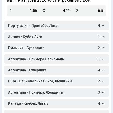
матч 9 августа 2026 🚀 от игроков БК ЛЕОН
1
1.56
X
4.11
2
6.5
Португалия • Примейра Лига
4
Англия • Кубок Лиги
1
Румыния • Суперлига
2
Аргентина • Примера Насьональ
11
Аргентина • Суперлига
4
США • Национальная Лига, Женщины
2
Аргентина • Примера, Женщины
3
Канада • Квебек, Лига 3
4