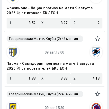
Фрозиноне - Лацио прогноз на матч 9 августа
2026 🚀 от игроков БК ЛЕОН
1
3.52
X
3.27
2
2
Товарищеские Матчи, Клубы (2x45 мин. или 2x40 мин.)
Парма - Сампдория прогноз на матч 9 августа
2026 🚀 от посетителей БК ЛЕОН
1
1.83
X
3.33
2
4.13
Товарищеские Матчи, Клубы (2x45 мин. или 2x40 мин.)