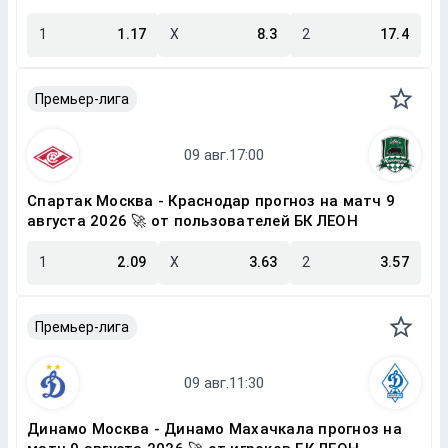
1
1.17
X
8.3
2
17.4
Премьер-лига
Спартак Москва - Краснодар прогноз на матч 9
августа 2026 🚀 от пользователей БК ЛЕОН
1
2.09
X
3.63
2
3.57
Премьер-лига
Динамо Москва - Динамо Махачкала прогноз на