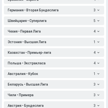
Германия • Вторая Бундеслига
3
Швейцария • Суперлига
5
Чехия • Первая Лига
4
Эстония • Высшая Лига
1
Казахстан • Премьер-лига
4
Польша • Экстракласа
4
Австралия • Кубок
1
Беларусь • Высшая Лига
3
Чили • Примера
3
Австрия • Бундеслига
3