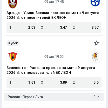
Ареццо - Унион Брешиа прогноз на матч 9 августа
2026 🚀 от посетителей БК ЛЕОН
1
2.03
X
3.47
2
3.57
Кубок
Беневенто - Равенна прогноз на матч 9 августа
2026 🚀 от пользователей БК ЛЕОН
1
1.61
X
3.89
2
5.5
Россия • Первая Лига
3