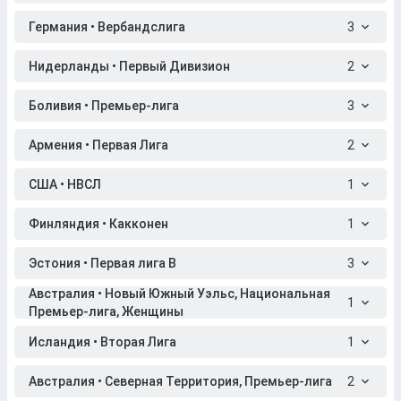
Германия • Вербандслига
3
Нидерланды • Первый Дивизион
2
Боливия • Премьер-лига
3
Армения • Первая Лига
2
США • НВСЛ
1
Финляндия • Какконен
1
Эстония • Первая лига В
3
Австралия • Новый Южный Уэльс, Национальная
1
Премьер-лига, Женщины
Исландия • Вторая Лига
1
Австралия • Северная Территория, Премьер-лига
2