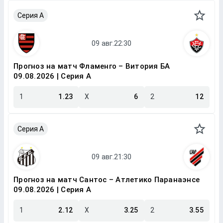
Серия A
Прогноз на матч Фламенго – Витория БА
09.08.2026 | Серия A
1
1.23
X
6
2
12
Серия A
Прогноз на матч Сантос – Атлетико Паранаэнсе
09.08.2026 | Серия A
1
2.12
X
3.25
2
3.55