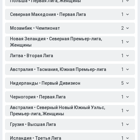
Польша • Первая Лига, Женщины
1
Северная Македония • Первая Лига
1
Мозамбик • Чемпионат
2
Новая Зеландия • Северная Премьер-лига,
1
Женщины
Литва • Вторая Лига
1
Австралия • Тасмания, Южная Премьер-лига
1
Нидерланды • Первый Дивизион
5
Черногория • Первая Лига
1
Австралия • Северный Новый Южный Уэльс,
1
Премьер-лига, Женщины
Грузия • Высшая Лига
1
Исландия • Третья Лига
1