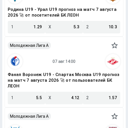
Родина U19 - Урал U19 прогноз на матч 7 августа
2026 🚀 от посетителей БК ЛЕОН
1
1.29
X
5.3
2
10.3
Молодежная Лига А
Факел Воронеж U19 - Спартак Москва U19 прогноз
на матч 7 августа 2026 🚀 от пользователей БК
ЛЕОН
1
5.5
X
4.12
2
1.57
Молодежная Лига А