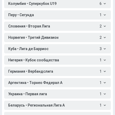
Колумбия • Суперкубок U19
6
Перу • Сегунда
1
Словения • Вторая Лига
2
Норвегия • Третий Дивизион
2
Куба • Лига де Барриос
3
Нигерия • Кубок сообщества
1
Германия • Вербандслига
1
Аргентина • Торнео Федерал A
1
Украина • Первая лига
1
Беларусь • Региональная Лига A
1