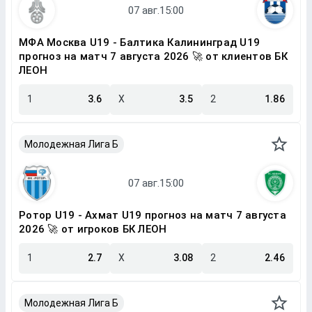
МФА Москва U19 - Балтика Калининград U19
прогноз на матч 7 августа 2026 🚀 от клиентов БК
ЛЕОН
1
3.6
X
3.5
2
1.86
Молодежная Лига Б
Ротор U19 - Ахмат U19 прогноз на матч 7 августа
2026 🚀 от игроков БК ЛЕОН
1
2.7
X
3.08
2
2.46
Молодежная Лига Б