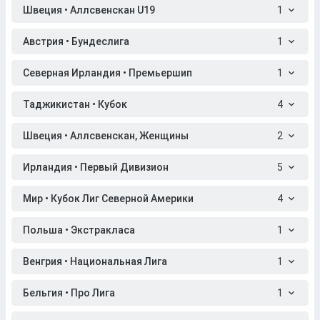
Швеция • Аллсвенскан U19
1
Австрия • Бундеслига
1
Северная Ирландия • Премьершип
1
Таджикистан • Кубок
4
Швеция • Аллсвенскан, Женщины
2
Ирландия • Первый Дивизион
5
Мир • Кубок Лиг Северной Америки
4
Польша • Экстракласа
1
Венгрия • Национальная Лига
1
Бельгия • Про Лига
1