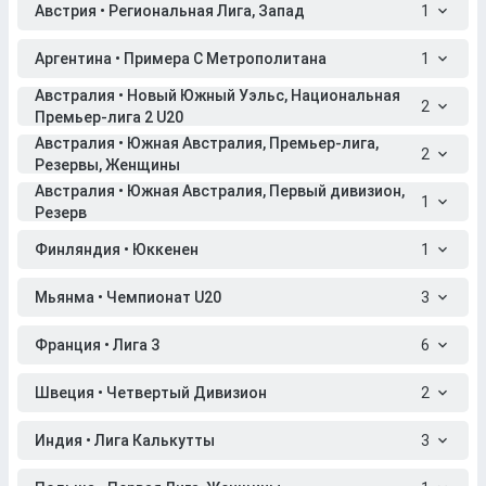
Австрия • Региональная Лига, Запад
1
Аргентина • Примера C Метрополитана
1
Австралия • Новый Южный Уэльс, Национальная
2
Премьер-лига 2 U20
Австралия • Южная Австралия, Премьер-лига,
2
Резервы, Женщины
Австралия • Южная Австралия, Первый дивизион,
1
Резерв
Финляндия • Юккенен
1
Мьянма • Чемпионат U20
3
Франция • Лига 3
6
Швеция • Четвертый Дивизион
2
Индия • Лига Калькутты
3