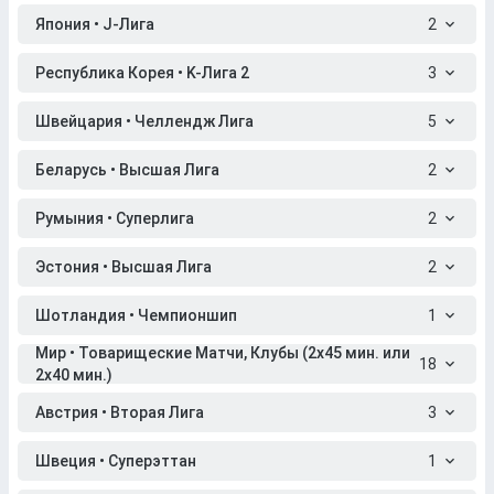
Япония • J-Лига
2
Республика Корея • K-Лига 2
3
Швейцария • Челлендж Лига
5
Беларусь • Высшая Лига
2
Румыния • Суперлига
2
Эстония • Высшая Лига
2
Шотландия • Чемпионшип
1
Мир • Товарищеские Матчи, Клубы (2x45 мин. или
18
2x40 мин.)
Австрия • Вторая Лига
3
Швеция • Суперэттан
1