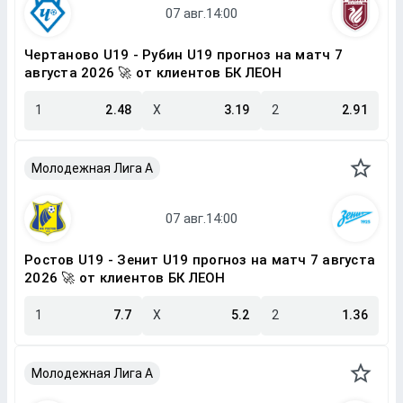
Чертаново U19 - Рубин U19 прогноз на матч 7
августа 2026 🚀 от клиентов БК ЛЕОН
1
2.48
X
3.19
2
2.91
Молодежная Лига А
Ростов U19 - Зенит U19 прогноз на матч 7 августа
2026 🚀 от клиентов БК ЛЕОН
1
7.7
X
5.2
2
1.36
Молодежная Лига А