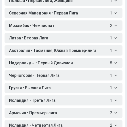
Польша • Первая Лига, Женщины
1
Северная Македония • Первая Лига
1
Мозамбик • Чемпионат
2
Литва • Вторая Лига
1
Австралия • Тасмания, Южная Премьер-лига
1
Нидерланды • Первый Дивизион
5
Черногория • Первая Лига
1
Грузия • Высшая Лига
1
Исландия • Третья Лига
1
Армения • Премьер-лига
2
Исландия • Четвертая Лига
2