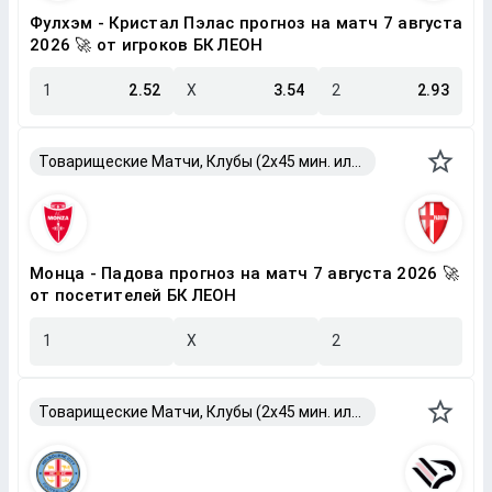
Фулхэм - Кристал Пэлас прогноз на матч 7 августа
2026 🚀 от игроков БК ЛЕОН
1
2.52
X
3.54
2
2.93
Товарищеские Матчи, Клубы (2x45 мин. или 2x40 мин.)
Монца - Падова прогноз на матч 7 августа 2026 🚀
от посетителей БК ЛЕОН
1
X
2
Товарищеские Матчи, Клубы (2x45 мин. или 2x40 мин.)