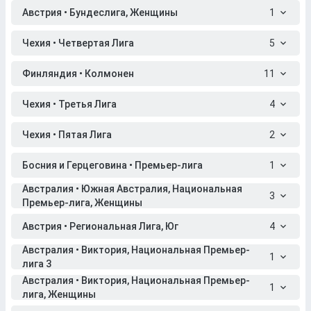
Австрия • Бундеслига, Женщины
1
Чехия • Четвертая Лига
5
Финляндия • Колмонен
11
Чехия • Третья Лига
4
Чехия • Пятая Лига
2
Босния и Герцеговина • Премьер-лига
1
Австралия • Южная Австралия, Национальная
3
Премьер-лига, Женщины
Австрия • Региональная Лига, Юг
4
Австралия • Виктория, Национальная Премьер-
1
лига 3
Австралия • Виктория, Национальная Премьер-
1
лига, Женщины