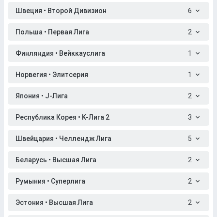
Швеция • Второй Дивизион
6
Польша • Первая Лига
2
Финляндия • Вейккауслига
1
Норвегия • Элитсерия
1
Япония • J-Лига
2
Республика Корея • K-Лига 2
3
Швейцария • Челлендж Лига
5
Беларусь • Высшая Лига
2
Румыния • Суперлига
2
Эстония • Высшая Лига
2