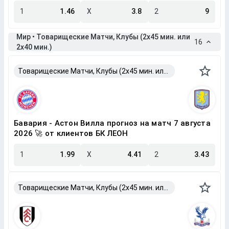
1
1.46
X
3.8
2
9
Мир • Товарищеские Матчи, Клубы (2x45 мин. или
16
2x40 мин.)
Товарищеские Матчи, Клубы (2x45 мин. или 2x40 мин.)
Бавария - Астон Вилла прогноз на матч 7 августа
2026 🚀 от клиентов БК ЛЕОН
1
1.99
X
4.41
2
3.43
Товарищеские Матчи, Клубы (2x45 мин. или 2x40 мин.)