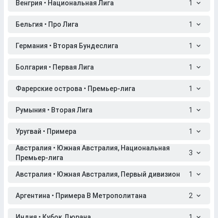
Венгрия • Национальная Лига
1
Бельгия • Про Лига
1
Германия • Вторая Бундеслига
1
Болгария • Первая Лига
1
Фарерские острова • Премьер-лига
1
Румыния • Вторая Лига
1
Уругвай • Примера
1
Австралия • Южная Австралия, Национальная
3
Премьер-лига
Австралия • Южная Австралия, Первый дивизион
1
Аргентина • Примера B Метрополитана
2
Индия • Кубок Дюрана
1