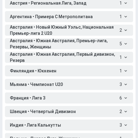
Австрия • Региональная Лига, Запад
1
Аргентина • Примера C Метрополитана
1
Австралия • Новый Южный Уэльс, Национальная
2
Премьер-лига 2 U20
Австралия • Южная Австралия, Премьер-лига,
5
Резервы, Женщины
Австралия • Южная Австралия, Первый дивизион,
1
Резерв
Финляндия • Юккенен
1
Мьянма • Чемпионат U20
3
Франция • Лига 3
6
Швеция • Четвертый Дивизион
2
Индия • Лига Калькутты
3