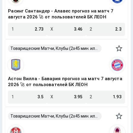
Расинг Сантандер - Алавес прогноз на матч 7
августа 2026 🚀 от пользователей БК ЛЕОН
1
2.73
X
3.46
2
2.3
Товарищеские Матчи, Клубы (2x45 мин. или 2x40 мин.)
Астон Вилла - Бавария прогноз на матч 7 августа
2026 🚀 от пользователей БК ЛЕОН
1
3.5
X
3.95
2
1.93
Товарищеские Матчи, Клубы (2x45 мин. или 2x40 мин.)