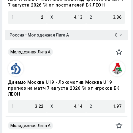
7 августа 2026 🚀 от посетителей БК ЛЕОН
1
2
X
4.13
2
3.36
Россия • Молодежная Лига А
8
Молодежная Лига А
Динамо Москва U19 - Локомотив Москва U19
прогноз на матч 7 августа 2026 🚀 от игроков БК
ЛЕОН
1
3.22
X
4.14
2
1.97
Молодежная Лига А