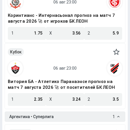
Коринтианс - Интернасьонал прогноз на матч 7
августа 2026 🚀 от игроков БК ЛЕОН
1
1.75
X
3.56
2
5.9
Кубок
Витория БА - Атлетико Паранаэнсе прогноз на
матч 7 августа 2026 🚀 от посетителей БК ЛЕОН
1
2.35
X
3.24
2
3.5
Аргентина • Суперлига
1