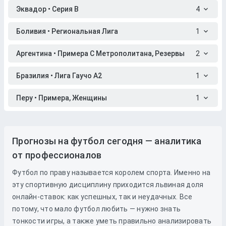
Эквадор • Серия B
4
Боливия • Региональная Лига
1
Аргентина • Примера C Метрополитана, Резервы
2
Бразилия • Лига Гаучо A2
1
Перу • Примера, Женщины
1
Прогнозы на футбол сегодня — аналитика
от профессионалов
Футбол по праву называется королем спорта. Именно на
эту спортивную дисциплину приходится львиная доля
онлайн-ставок: как успешных, так и неудачных. Все
потому, что мало футбол любить — нужно знать
тонкости игры, а также уметь правильно анализировать