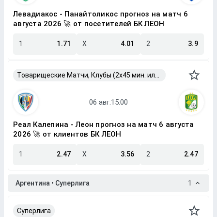
Левадиакос - Панайтоликос прогноз на матч 6
августа 2026 🚀 от посетителей БК ЛЕОН
1
1.71
X
4.01
2
3.9
Товарищеские Матчи, Клубы (2x45 мин. или 2x40 мин.)
Реал Калепина - Леон прогноз на матч 6 августа
2026 🚀 от клиентов БК ЛЕОН
1
2.47
X
3.56
2
2.47
Аргентина • Суперлига
1
Суперлига