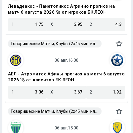
Левадеакос - Панетоликос Агринио прогноз на
матч 6 августа 2026 🚀 от игроков БК ЛЕОН
1
1.75
X
3.95
2
4.3
Товарищеские Матчи, Клубы (2x45 мин. или 2x40 мин.)
АЕЛ - Атромитос Афины прогноз на матч 6 августа
2026 🚀 от клиентов БК ЛЕОН
1
3.36
X
3.67
2
1.92
Товарищеские Матчи, Клубы (2x45 мин. или 2x40 мин.)