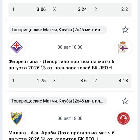
1
3.06
X
3.24
2
2.2
Товарищеские Матчи, Клубы (2x45 мин. или 2x40 мин.)
Фиорентина - Депортиво прогноз на матч 6
августа 2026 🚀 от пользователей БК ЛЕОН
1
1.75
X
3.6
2
4.13
Товарищеские Матчи, Клубы (2x45 мин. или 2x40 мин.)
Малага - Аль-Араби Доха прогноз на матч 6
августа 2026 🚀 от клиентов БК ЛЕОН