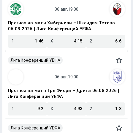
Прогноз на матч Хиберниан – Шкендия Тетово
06.08.2026 | Лига Конференций УЕФА
1
1.46
X
4.15
2
6.6
Лига Конференций УЕФА
Прогноз на матч Тре Фиори – Дрита 06.08.2026 |
Лига Конференций УЕФА
1
9.2
X
4.93
2
1.3
Лига Конференций УЕФА