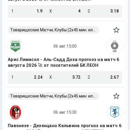
1
1.9
X
4
2
3.18
Товарищеские Матчи, Клубы (2x45 мин. или 2x40 мин.)
Арис Лимасол - Аль-Садд Доха прогноз на матч 6
августа 2026 🚀 от посетителей БК ЛЕОН
1
2.24
X
3.72
2
2.67
Товарищеские Матчи, Клубы (2x45 мин. или 2x40 мин.)
Павонезе - Дезенцано Кальвина прогноз на матч 6