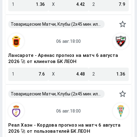
1
1.36
X
4.42
2
7.9
Товарищеские Матчи, Клубы (2x45 мин. или 2x40 мин.)
Лансароте - Аренас прогноз на матч 6 августа
2026 🚀 от клиентов БК ЛЕОН
1
7.6
X
4.48
2
1.36
Товарищеские Матчи, Клубы (2x45 мин. или 2x40 мин.)
Реал Хаэн - Кордова прогноз на матч 6 августа
2026 🚀 от пользователей БК ЛЕОН