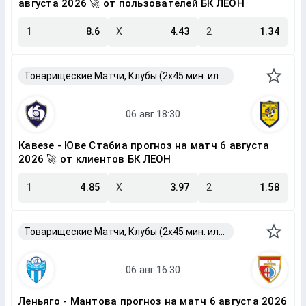
августа 2026 🚀 от пользователей БК ЛЕОН
1
8.6
X
4.43
2
1.34
Товарищеские Матчи, Клубы (2x45 мин. или 2x40 мин.)
Кавезе - Юве Стабиа прогноз на матч 6 августа
2026 🚀 от клиентов БК ЛЕОН
1
4.85
X
3.97
2
1.58
Товарищеские Матчи, Клубы (2x45 мин. или 2x40 мин.)
Леньяго - Мантова прогноз на матч 6 августа 2026