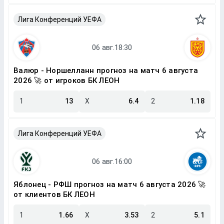
Лига Конференций УЕФА
Валюр - Норшелланн прогноз на матч 6 августа
2026 🚀 от игроков БК ЛЕОН
1
13
X
6.4
2
1.18
Лига Конференций УЕФА
Яблонец - РФШ прогноз на матч 6 августа 2026 🚀
от клиентов БК ЛЕОН
1
1.66
X
3.53
2
5.1