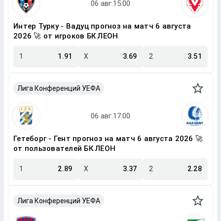
Интер Турку - Вадуц прогноз на матч 6 августа
2026 🚀 от игроков БК ЛЕОН
1
1.91
X
3.69
2
3.51
Лига Конференций УЕФА
Гетеборг - Гент прогноз на матч 6 августа 2026 🚀
от пользователей БК ЛЕОН
1
2.89
X
3.37
2
2.28
Лига Конференций УЕФА