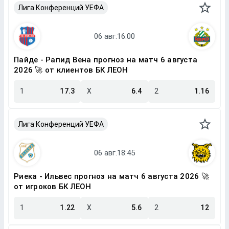
Лига Конференций УЕФА
Пайде - Рапид Вена прогноз на матч 6 августа
2026 🚀 от клиентов БК ЛЕОН
1
17.3
X
6.4
2
1.16
Лига Конференций УЕФА
Риека - Ильвес прогноз на матч 6 августа 2026 🚀
от игроков БК ЛЕОН
1
1.22
X
5.6
2
12