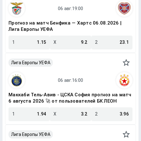
Прогноз на матч Бенфика — Хартс 06.08.2026 |
Лига Европы УЕФА
1
1.15
X
9.2
2
23.1
Лига Европы УЕФА
Маккаби Тель-Авив - ЦСКА София прогноз на матч
6 августа 2026 🚀 от пользователей БК ЛЕОН
1
1.94
X
3.2
2
3.96
Лига Европы УЕФА