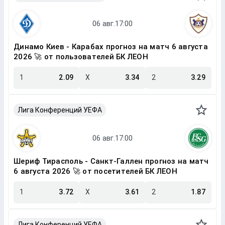
Динамо Киев - Карабах прогноз на матч 6 августа
2026 🚀 от пользователей БК ЛЕОН
1
2.09
X
3.34
2
3.29
Лига Конференций УЕФА
Шериф Тирасполь - Санкт-Галлен прогноз на матч
6 августа 2026 🚀 от посетителей БК ЛЕОН
1
3.72
X
3.61
2
1.87
Лига Конференций УЕФА