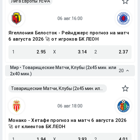
Лига Европы УЕФА
Ягеллония Белосток - Рейнджерс прогноз на матч
6 августа 2026 🚀 от игроков БК ЛЕОН
1
2.95
X
3.14
2
2.37
Мир • Товарищеские Матчи, Клубы (2x45 мин. или
20
2x40 мин.)
Товарищеские Матчи, Клубы (2x45 мин. или 2x40 мин.)
Монако - Хетафе прогноз на матч 6 августа 2026
🚀 от клиентов БК ЛЕОН
1
1.94
X
3.93
2
4.01