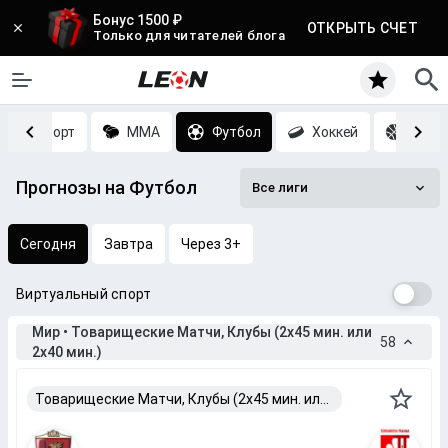
Бонус 1500 ₽
ОТКРЫТЬ СЧЕТ
Только для читателей блога
Киберспорт
MMA
Футбол
Хоккей
Баск
Прогнозы на Футбол
Все лиги
Сегодня
Завтра
Через 3+
Виртуальный спорт
Мир • Товарищеские Матчи, Клубы (2x45 мин. или
58
2x40 мин.)
Товарищеские Матчи, Клубы (2x45 мин. или 2x40 мин.)