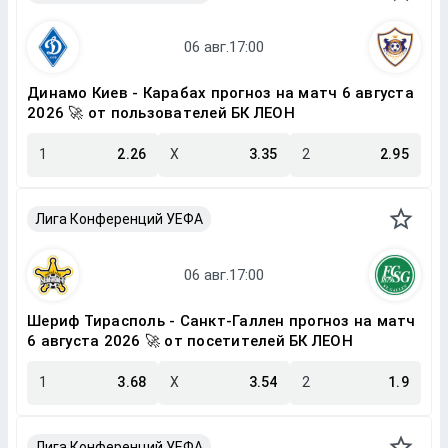
Динамо Киев - Карабах прогноз на матч 6 августа
2026 🚀 от пользователей БК ЛЕОН
1
2.26
X
3.35
2
2.95
Лига Конференций УЕФА
Шериф Тирасполь - Санкт-Галлен прогноз на матч
6 августа 2026 🚀 от посетителей БК ЛЕОН
1
3.68
X
3.54
2
1.9
Лига Конференций УЕФА