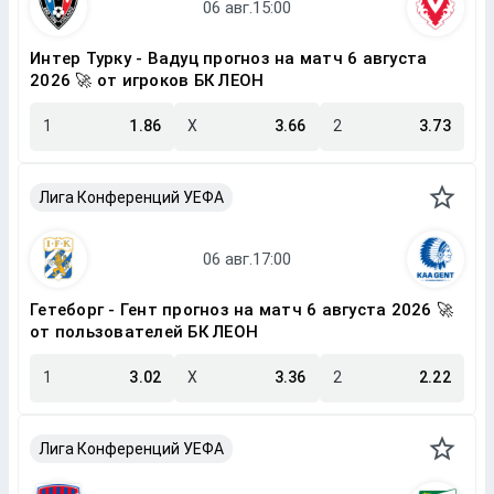
Интер Турку - Вадуц прогноз на матч 6 августа
2026 🚀 от игроков БК ЛЕОН
1
1.86
X
3.66
2
3.73
Лига Конференций УЕФА
Гетеборг - Гент прогноз на матч 6 августа 2026 🚀
от пользователей БК ЛЕОН
1
3.02
X
3.36
2
2.22
Лига Конференций УЕФА