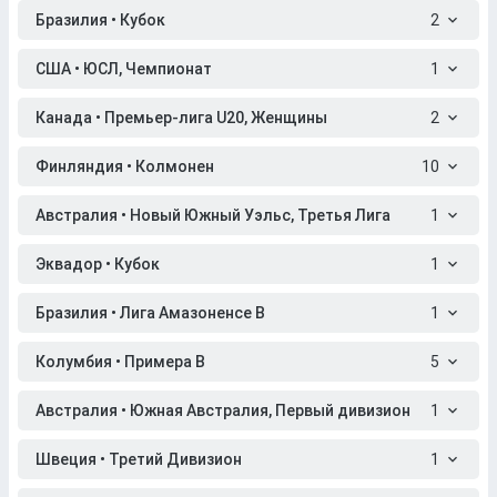
Бразилия • Кубок
2
США • ЮСЛ, Чемпионат
1
Канада • Премьер-лига U20, Женщины
2
Финляндия • Колмонен
10
Австралия • Новый Южный Уэльс, Третья Лига
1
Эквадор • Кубок
1
Бразилия • Лига Амазоненсе B
1
Колумбия • Примера B
5
Австралия • Южная Австралия, Первый дивизион
1
Швеция • Третий Дивизион
1