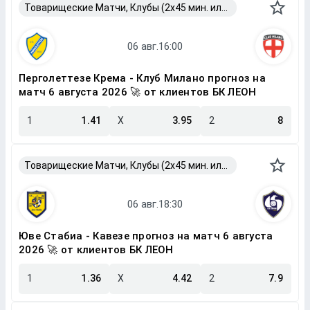
Товарищеские Матчи, Клубы (2x45 мин. или 2x40 мин.)
Перголеттезе Крема - Клуб Милано прогноз на
матч 6 августа 2026 🚀 от клиентов БК ЛЕОН
1
1.41
X
3.95
2
8
Товарищеские Матчи, Клубы (2x45 мин. или 2x40 мин.)
Юве Стабиа - Кавезе прогноз на матч 6 августа
2026 🚀 от клиентов БК ЛЕОН
1
1.36
X
4.42
2
7.9