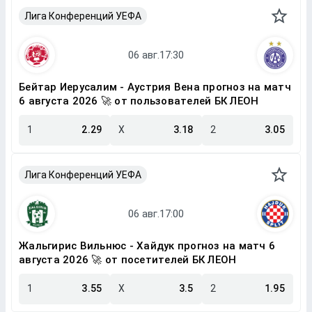
Лига Конференций УЕФА
Бейтар Иерусалим - Аустрия Вена прогноз на матч
6 августа 2026 🚀 от пользователей БК ЛЕОН
1
2.29
X
3.18
2
3.05
Лига Конференций УЕФА
Жальгирис Вильнюс - Хайдук прогноз на матч 6
августа 2026 🚀 от посетителей БК ЛЕОН
1
3.55
X
3.5
2
1.95