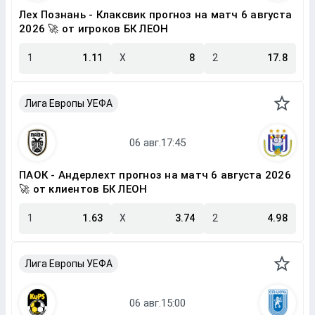
Лех Познань - Клаксвик прогноз на матч 6 августа
2026 🚀 от игроков БК ЛЕОН
1
1.11
X
8
2
17.8
Лига Европы УЕФА
ПАОК - Андерлехт прогноз на матч 6 августа 2026
🚀 от клиентов БК ЛЕОН
1
1.63
X
3.74
2
4.98
Лига Европы УЕФА