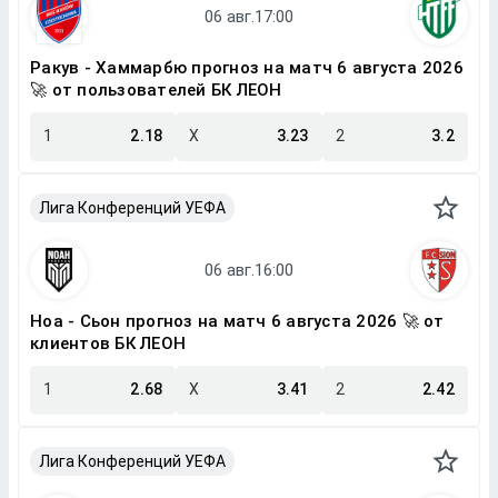
Ракув - Хаммарбю прогноз на матч 6 августа 2026
🚀 от пользователей БК ЛЕОН
1
2.18
X
3.23
2
3.2
Лига Конференций УЕФА
Ноа - Сьон прогноз на матч 6 августа 2026 🚀 от
клиентов БК ЛЕОН
1
2.68
X
3.41
2
2.42
Лига Конференций УЕФА