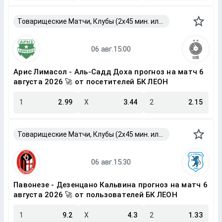
Товарищеские Матчи, Клубы (2x45 мин. или 2x40 мин.)
Арис Лимасол - Аль-Садд Доха прогноз на матч 6
августа 2026 🚀 от посетителей БК ЛЕОН
1
2.99
X
3.44
2
2.15
Товарищеские Матчи, Клубы (2x45 мин. или 2x40 мин.)
Павонезе - Дезенцано Кальвина прогноз на матч 6
августа 2026 🚀 от пользователей БК ЛЕОН
1
9.2
X
4.3
2
1.33