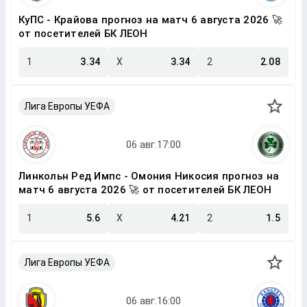
КуПС - Крайова прогноз на матч 6 августа 2026 🚀
от посетителей БК ЛЕОН
1
3.34
X
3.34
2
2.08
Лига Европы УЕФА
Линкольн Ред Импс - Омония Никосия прогноз на
матч 6 августа 2026 🚀 от посетителей БК ЛЕОН
1
5.6
X
4.21
2
1.5
Лига Европы УЕФА