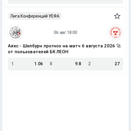
Лига Конференций УЕФА
Аякс - Шелбурн прогноз на матч 6 августа 2026 🚀
от пользователей БК ЛЕОН
1
1.06
X
9.8
2
27