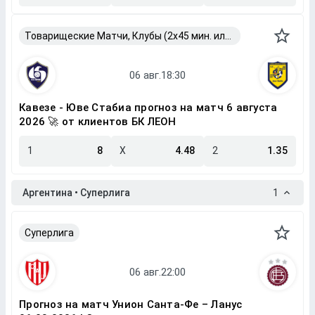
Товарищеские Матчи, Клубы (2x45 мин. или 2x40 мин.)
Кавезе - Юве Стабиа прогноз на матч 6 августа
2026 🚀 от клиентов БК ЛЕОН
1
8
X
4.48
2
1.35
Аргентина • Суперлига
1
Суперлига
Прогноз на матч Унион Санта-Фе – Ланус