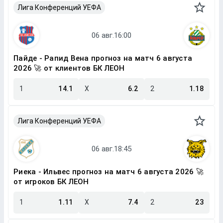
Лига Конференций УЕФА
Пайде - Рапид Вена прогноз на матч 6 августа
2026 🚀 от клиентов БК ЛЕОН
1
14.1
X
6.2
2
1.18
Лига Конференций УЕФА
Риека - Ильвес прогноз на матч 6 августа 2026 🚀
от игроков БК ЛЕОН
1
1.11
X
7.4
2
23