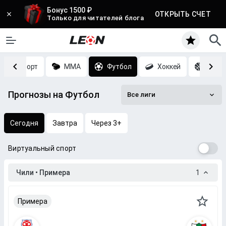
Бонус 1500 ₽
ОТКРЫТЬ СЧЕТ
Только для читателей блога
Киберспорт
MMA
Футбол
Хоккей
Баск
Прогнозы на Футбол
Все лиги
Сегодня
Завтра
Через 3+
Виртуальный спорт
Чили • Примера
1
Примера