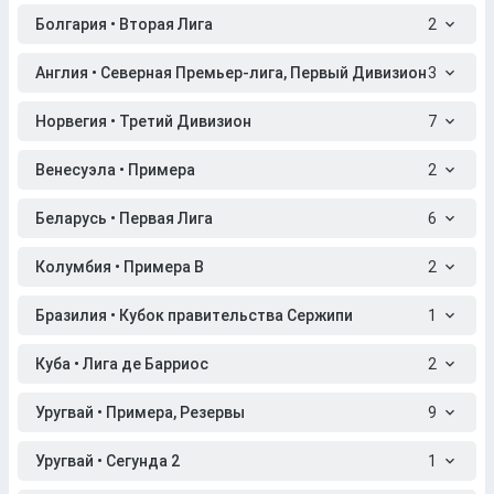
Болгария • Вторая Лига
2
Англия • Северная Премьер-лига, Первый Дивизион
3
Норвегия • Третий Дивизион
7
Венесуэла • Примера
2
Беларусь • Первая Лига
6
Колумбия • Примера B
2
Бразилия • Кубок правительства Сержипи
1
Куба • Лига де Барриос
2
Уругвай • Примера, Резервы
9
Уругвай • Сегунда 2
1