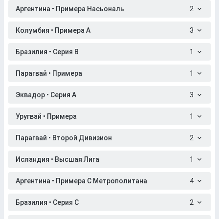
Аргентина • Примера Насьональ
2
Колумбия • Примера A
3
Бразилия • Серия B
1
Парагвай • Примера
1
Эквадор • Серия A
3
Уругвай • Примера
1
Парагвай • Второй Дивизион
2
Исландия • Высшая Лига
1
Аргентина • Примера C Метрополитана
4
Бразилия • Серия C
2