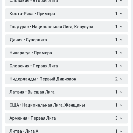
Словакия • Вторая Лига
1
Коста-Рика • Примера
1
Гондурас • Национальная Лига, Клаусура
1
Дания • Суперлига
1
Никарагуа • Примера
1
Словения • Первая Лига
1
Нидерланды • Первый Дивизион
2
Латвия • Высшая Лига
1
США • Национальная Лига, Женщины
1
Армения • Первая Лига
3
Литва • Лига A
1