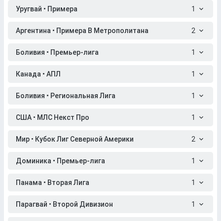
Уругвай • Примера
1
Аргентина • Примера B Метрополитана
2
Боливия • Премьер-лига
1
Канада • АПЛ
1
Боливия • Региональная Лига
1
США • МЛС Некст Про
1
Мир • Кубок Лиг Северной Америки
2
Доминика • Премьер-лига
1
Панама • Вторая Лига
1
Парагвай • Второй Дивизион
1