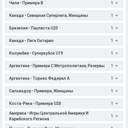
Чили • Примера B
1
Канада • Северная Суперлига, Женщины
1
Бразилия • Паулиста U20
1
Канада • Лига Онтарио
1
Колумбия • Суперкубок U19
1
Аргентина • Примера C Метрополитана, Резервы
1
Аргентина • Торнео Федерал A
1
Сальвадор • Примера, Женщины
1
Коста-Рика • Примера U20
1
Америка • Игры Центральной Америки И
1
Карибского Региона