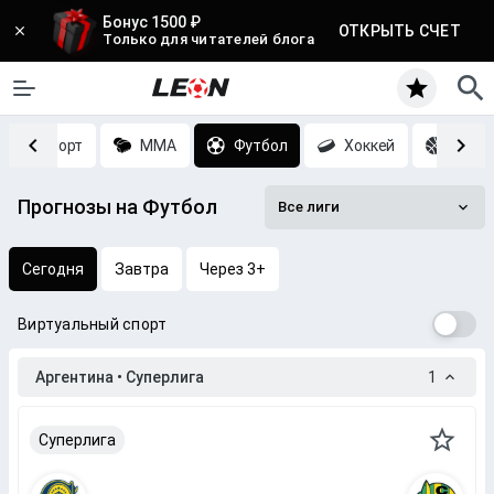
Бонус 1500 ₽
ОТКРЫТЬ СЧЕТ
Только для читателей блога
Киберспорт
MMA
Футбол
Хоккей
Баск
Прогнозы на Футбол
Все лиги
Сегодня
Завтра
Через 3+
Виртуальный спорт
Аргентина • Суперлига
1
Суперлига