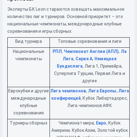
Эксперты БК Leon стараются освещать максимальное
количество лиг и турниров. Основной приоритет – это
национальные чемпионаты, международные клубные
соревнования и игры сборных:
Вид турнира
Топовые соревнования и лиги
Национальные
РПЛ
,
Чемпионат Англии (АПЛ)
,
Ла
чемпионаты
Лига
,
Серия А
,
Немецкая
Бундеслига
, Лига 1, Примейра,
Суперлига Турции, Первая Лига и
другие
Еврокубки и другие
Лига чемпионов
,
Лига Европы
,
Лига
международные
конференций
, Кубок Либертадорес,
клубные
Лига чемпионов АФК
соревнования
Турниры сборных
Чемпионат мира,
Евро
, Кубок
Америки, Кубок Азии, Золотой кубок