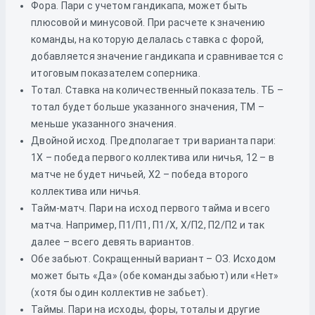
Фора. Пари с учетом гандикапа, может быть
плюсовой и минусовой. При расчете к значению
команды, на которую делалась ставка с форой,
добавляется значение гандикапа и сравнивается с
итоговым показателем соперника.
Тотал. Ставка на количественный показатель. ТБ –
тотал будет больше указанного значения, ТМ –
меньше указанного значения.
Двойной исход. Предполагает три варианта пари:
1Х – победа первого коллектива или ничья, 12 – в
матче не будет ничьей, Х2 – победа второго
коллектива или ничья.
Тайм-матч. Пари на исход первого тайма и всего
матча. Например, П1/П1, П1/Х, Х/П2, П2/П2 и так
далее – всего девять вариантов.
Обе забьют. Сокращенный вариант – ОЗ. Исходом
может быть «Да» (обе команды забьют) или «Нет»
(хотя бы один коллектив не забьет).
Таймы. Пари на исходы, форы, тоталы и другие