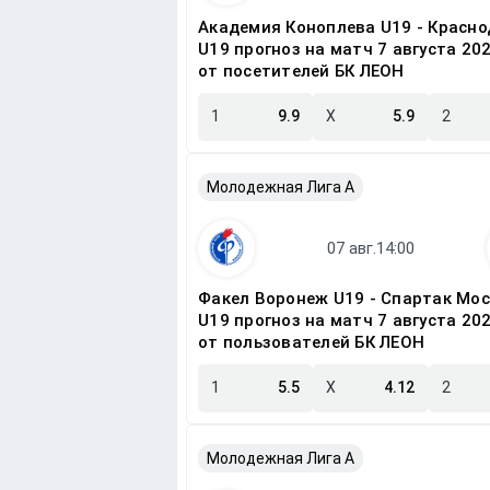
Академия Коноплева U19 - Красно
U19 прогноз на матч 7 августа 202
от посетителей БК ЛЕОН
1
9.9
X
5.9
2
Молодежная Лига А
Факел Воронеж U19 - Спартак Мо
U19 прогноз на матч 7 августа 202
от пользователей БК ЛЕОН
1
5.5
X
4.12
2
Молодежная Лига А