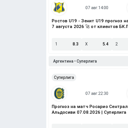
Ростов U19 - Зенит U19 прогноз н
7 августа 2026 🚀 от клиентов БК
1
8.3
X
5.4
2
Аргентина • Суперлига
Суперлига
Прогноз на матч Росарио Сентрал
Альдосиви 07.08.2026 | Суперлига