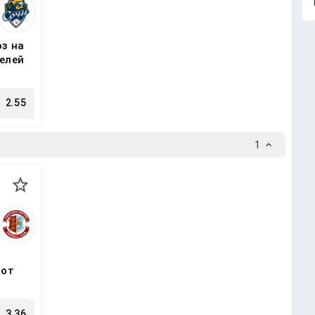
оз на
телей
2.55
1
 от
3.36