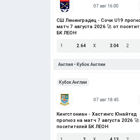
СШ Ленинградец - Сочи U19 прогн
матч 7 августа 2026 🚀 от посети
БК ЛЕОН
1
2.64
X
3.04
2
Англия • Кубок Англии
Кубок Англии
Кингстониан - Хастингс Юнайтед
прогноз на матч 7 августа 2026 🚀
посетителей БК ЛЕОН
1
2
X
4.13
2