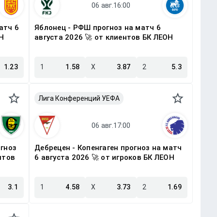
атч 6
Яблонец - РФШ прогноз на матч 6
ОН
августа 2026 🚀 от клиентов БК ЛЕОН
1.23
1
1.58
X
3.87
2
5.3
Лига Конференций УЕФА
огноз
Дебрецен - Копенгаген прогноз на матч
нтов
6 августа 2026 🚀 от игроков БК ЛЕОН
3.1
1
4.58
X
3.73
2
1.69