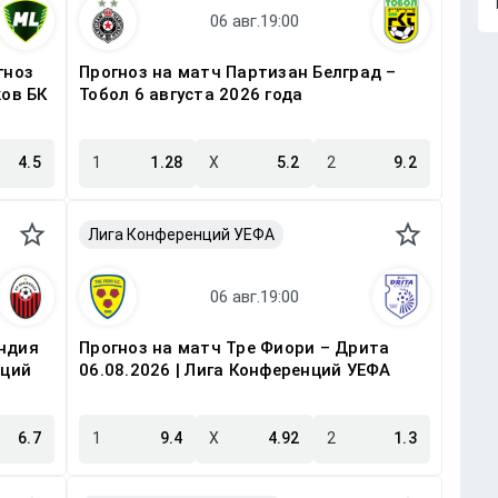
гноз
Прогноз на матч Партизан Белград –
ков БК
Тобол 6 августа 2026 года
4.5
1
1.28
X
5.2
2
9.2
Лига Конференций УЕФА
ендия
Прогноз на матч Тре Фиори – Дрита
нций
06.08.2026 | Лига Конференций УЕФА
6.7
1
9.4
X
4.92
2
1.3