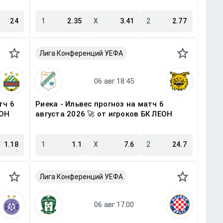
24
1
2.35
X
3.41
2
2.77
Лига Конференций УЕФА
тч 6
Риека - Ильвес прогноз на матч 6
ЕОН
августа 2026 🚀 от игроков БК ЛЕОН
1.18
1
1.1
X
7.6
2
24.7
Лига Конференций УЕФА