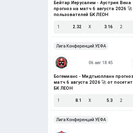
Бейтар Иерусалим - Аустрия Вена
прогноз на матч 6 августа 2026 🚀
пользователей БК ЛЕОН
1
2.32
X
3.16
2
Лига Конференций УЕФА
Богемианс - Мидтьюлланн прогноз
матч 6 августа 2026 🚀 от посети
БК ЛЕОН
1
8.1
X
5.3
2
Лига Конференций УЕФА