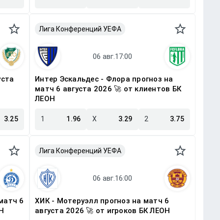
Лига Конференций УЕФА
уста
Интер Эскальдес - Флора прогноз на
матч 6 августа 2026 🚀 от клиентов БК
ЛЕОН
3.25
1
1.96
X
3.29
2
3.75
Лига Конференций УЕФА
матч 6
ХИК - Мотеруэлл прогноз на матч 6
ОН
августа 2026 🚀 от игроков БК ЛЕОН