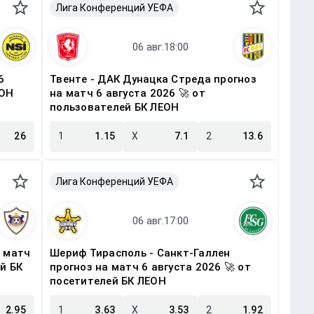
Лига Конференций УЕФА
6
Твенте - ДАК Дунацка Стреда прогноз
ЕОН
на матч 6 августа 2026 🚀 от
пользователей БК ЛЕОН
26
1
1.15
X
7.1
2
13.6
Лига Конференций УЕФА
а матч
Шериф Тирасполь - Санкт-Галлен
й БК
прогноз на матч 6 августа 2026 🚀 от
посетителей БК ЛЕОН
2.95
1
3.63
X
3.53
2
1.92