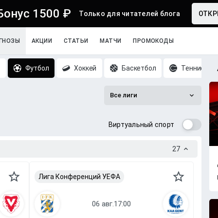
Бонус 1500 ₽
Только для читателей блога
ОТКР
ГНОЗЫ
АКЦИИ
СТАТЬИ
МАТЧИ
ПРОМОКОДЫ
Футбол
Хоккей
Баскетбол
Теннис
Все лиги
Виртуальный спорт
27
Лига Конференций УЕФА