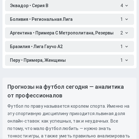
Эквадор • Серия B
4
Боливия • Региональная Лига
1
Аргентина • Примера C Метрополитана, Резервы
2
Бразилия • Лига Гаучо A2
1
Перу • Примера, Женщины
1
Прогнозы на футбол сегодня — аналитика
от профессионалов
Футбол по праву называется королем спорта. Именно на
эту спортивную дисциплину приходится львиная доля
онлайн-ставок: как успешных, так и неудачных. Все
потому, что мало футбол любить — нужно знать
тонкости игры, а также уметь правильно анализировать