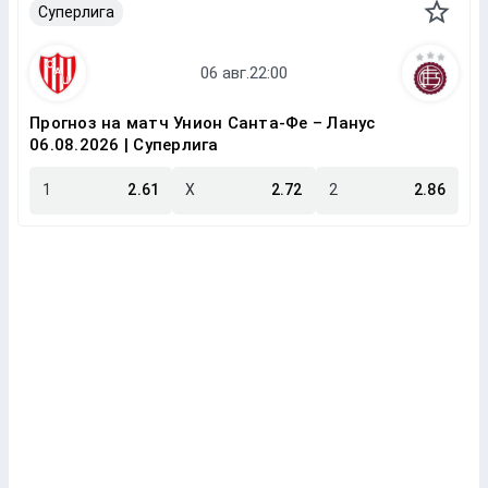
Суперлига
Прогноз на матч Унион Санта-Фе – Ланус
06.08.2026 | Суперлига
1
2.61
X
2.72
2
2.86