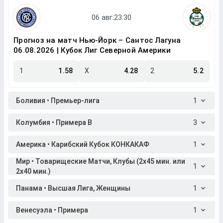
Прогноз на матч Нью-Йорк – Сантос Лагуна
06.08.2026 | Кубок Лиг Северной Америки
1
1.58
X
4.28
2
5.2
Боливия • Премьер-лига
1
Колумбия • Примера B
3
Америка • Карибский Кубок КОНКАКАФ
1
Мир • Товарищеские Матчи, Клубы (2x45 мин. или
1
2x40 мин.)
Панама • Высшая Лига, Женщины
1
Венесуэла • Примера
1