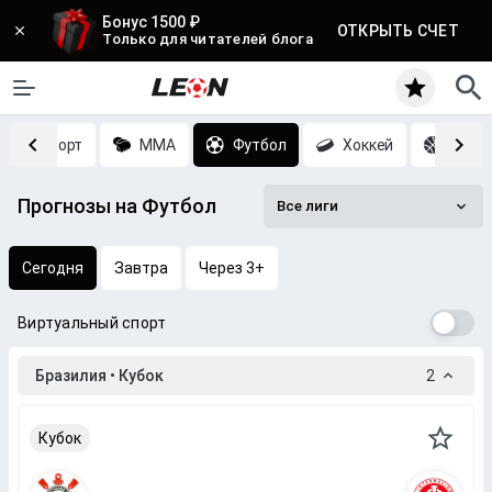
Бонус 1500 ₽
ОТКРЫТЬ СЧЕТ
Только для читателей блога
Киберспорт
MMA
Футбол
Хоккей
Баск
Прогнозы на Футбол
Все лиги
Сегодня
Завтра
Через 3+
Виртуальный спорт
Бразилия • Кубок
2
Кубок