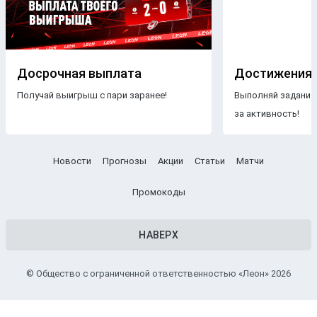
ставки
на футбольные
матчи
разных
команд
.
Бесплатные прогнозы на футбол
В блоге БК Леон каждому желающему предоставляется
свободный доступ к беттинговому контенту. Поэтому на
Досрочная выплата
Достижения
страницах нашего ресурса размещаются только
Получай выигрыш с пари заранее!
Выполняй задания
бесплатные прогнозы на футбол
.
Знакомясь с
за активность!
опубликованными материалами, пользователи ничем не
рискуют, чего нельзя сказать о платных
прогнозах
.
Другое дело — получать
VIP прогнозы на футбол
Новости
Прогнозы
Акции
Статьи
Матчи
бесплатно. Профессиональные аналитики тщательно
подбирают
турнир
,
чемпионат
и
команды
, чтобы
Промокоды
максимально повысить процент выигрышных пари.
Прогнозы
с высокой вероятностью
НАВЕРХ
Прогноз ставок на футбол
от экспертов БК Леон заходит
в большинстве случаев — это можно легко проверить,
© Общество с ограниченной ответственностью «Леон» 2026
сравнив их мнение и
результаты
прошедших поединков.
Однако стоит понимать, что
стопроцентные прогнозы на