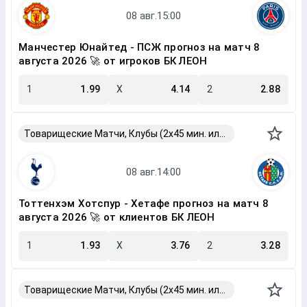
Манчестер Юнайтед - ПСЖ прогноз на матч 8
августа 2026 🚀 от игроков БК ЛЕОН
1
1.99
X
4.14
2
2.88
Товарищеские Матчи, Клубы (2x45 мин. или 2x40 мин.)
Тоттенхэм Хотспур - Хетафе прогноз на матч 8
августа 2026 🚀 от клиентов БК ЛЕОН
1
1.93
X
3.76
2
3.28
Товарищеские Матчи, Клубы (2x45 мин. или 2x40 мин.)