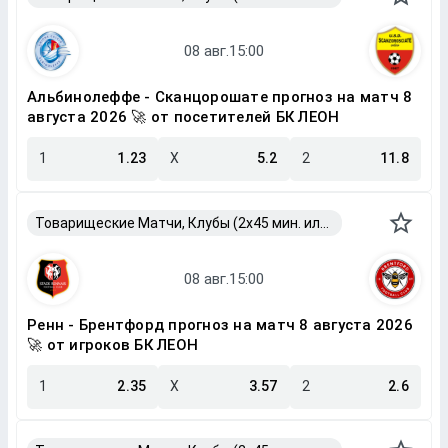
Альбинолеффе - Сканцорошате прогноз на матч 8
августа 2026 🚀 от посетителей БК ЛЕОН
1
1.23
X
5.2
2
11.8
Товарищеские Матчи, Клубы (2x45 мин. или 2x40 мин.)
Ренн - Брентфорд прогноз на матч 8 августа 2026
🚀 от игроков БК ЛЕОН
1
2.35
X
3.57
2
2.6