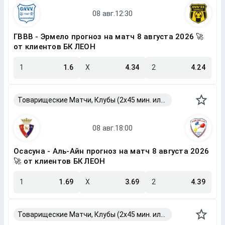
ГВВВ - Эрмело прогноз на матч 8 августа 2026 🚀
от клиентов БК ЛЕОН
1
1.6
X
4.34
2
4.24
Товарищеские Матчи, Клубы (2x45 мин. или 2x40 мин.)
Осасуна - Аль-Айн прогноз на матч 8 августа 2026
🚀 от клиентов БК ЛЕОН
1
1.69
X
3.69
2
4.39
Товарищеские Матчи, Клубы (2x45 мин. или 2x40 мин.)