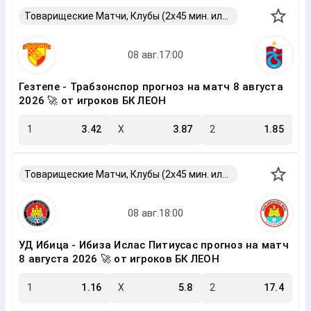
Товарищеские Матчи, Клубы (2x45 мин. или 2x40 мин.)
Гезтепе - Трабзонспор прогноз на матч 8 августа
2026 🚀 от игроков БК ЛЕОН
1
3.42
X
3.87
2
1.85
Товарищеские Матчи, Клубы (2x45 мин. или 2x40 мин.)
УД Ибица - Ибиза Ислас Питиусас прогноз на матч
8 августа 2026 🚀 от игроков БК ЛЕОН
1
1.16
X
5.8
2
17.4